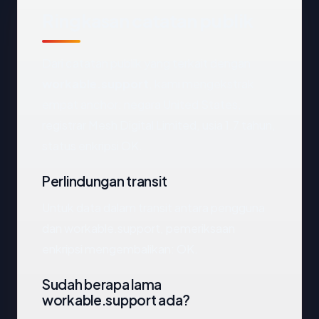
Ringkasan catatan publik
Dari catatan publik yang terkait dengan
workable.support
, kami mengekstrak
empat anchor: negara United States,
registrar Mesh Digital Limited, usia 1.7 tahun,
status enkripsi OK.
Perlindungan transit
Untuk data dalam transit antara pengguna
dan workable.support, pemeriksaan
enkripsi mengembalikan: OK.
Sudah berapa lama
workable.support ada?