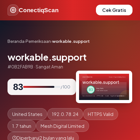
ConectiqScan
Cek Gratis
Beranda
›
Pemeriksaan
›
workable.support
workable.support
#0B2FAB9B · Sangat Aman
83
/ 100
United States
192.0.78.24
HTTPS Valid
1.7 tahun
Mesh Digital Limited
Diperbarui
2 bulan yang lalu