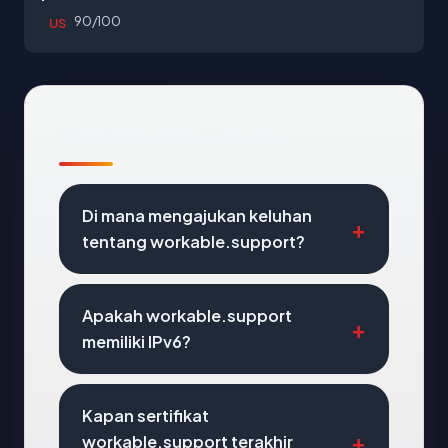
90/100
US
Pertanyaan Umum
Di mana mengajukan keluhan
tentang workable.support?
Apakah workable.support
memiliki IPv6?
Kapan sertifikat
workable.support terakhir