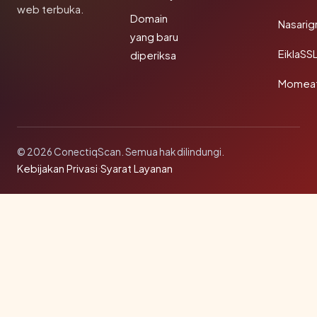
web terbuka.
Domain
Nasarig
yang baru
EiklaSS
diperiksa
Momea
© 2026 ConectiqScan. Semua hak dilindungi.
Kebijakan Privasi
·
Syarat Layanan