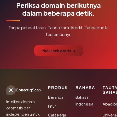
Periksa domain berikutnya
dalam beberapa detik.
Tanpa pendaftaran. Tanpa kartu kredit. Tanpa kuota
tersembunyi.
Mulai cek gratis →
PRODUK
BAHASA
TAUT
ConectiqScan
SAHA
Beranda
Bahasa
Intelijen domain
Indonesia
Abadip
Fitur
otomatis dan
independen untuk
Cara kerja
Univer