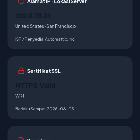
Alamat IP · Lokasi Server
192.0.78.24
United States · San Francisco
ISP / Penyedia:
Automattic, Inc
Sertifikat SSL
HTTPS Valid
WR1
Berlaku Sampai:
2026-08-05