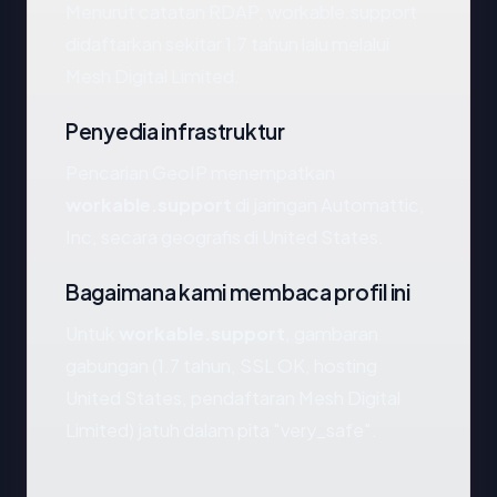
Menurut catatan RDAP, workable.support
didaftarkan sekitar 1.7 tahun lalu melalui
Mesh Digital Limited.
Penyedia infrastruktur
Pencarian GeoIP menempatkan
workable.support
di jaringan Automattic,
Inc, secara geografis di United States.
Bagaimana kami membaca profil ini
Untuk
workable.support
, gambaran
gabungan (1.7 tahun, SSL OK, hosting
United States, pendaftaran Mesh Digital
Limited) jatuh dalam pita "very_safe".