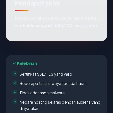
Pendapat akhir
Menggabungkan semua sinyal, kami menilai
workable.support
di
83/100
(
very_safe
).
Kelebihan
Sertifikat SSL/TLS yang valid
Beberapa tahun riwayat pendaftaran
Tidak ada tanda malware
Negara hosting selaras dengan audiens yang
dinyatakan