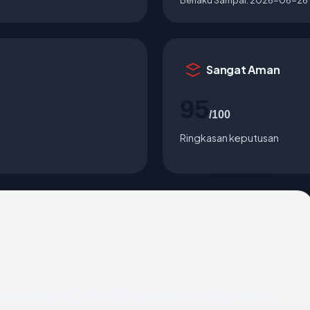
Sangat Aman
95
/100
Ringkasan keputusan
ftar melalui HOSTINGER operations, UAB dan saat ini