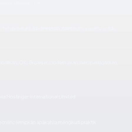
 mengembalikan: OK.
 tetapi berarti
3s-firestop.com
punya waktu untuk
balikan: OK. Browser modern akan memperingatkan
ia Hostinger International Limited.
 mencerminkan apakah ia mengikuti praktik