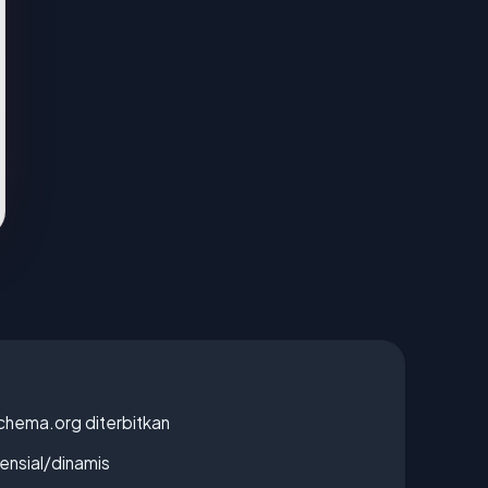
chema.org diterbitkan
densial/dinamis