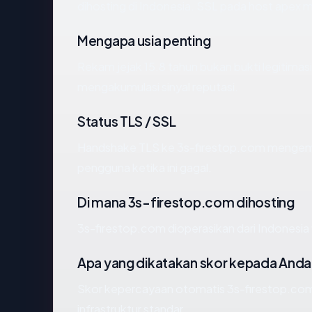
dihosting di Indonesia. SSL pada host apex
Mengapa usia penting
Rekam jejak 15.8 tahun bukan bukti legitimasi,
mengakumulasi sinyal reputasi.
Status TLS / SSL
Handshake TLS ke 3s-firestop.com mengem
pengguna ketika ini gagal.
Di mana 3s-firestop.com dihosting
3s-firestop.com dioperasikan dari Indonesia v
Apa yang dikatakan skor kepada Anda
Skor kepercayaan otomatis 3s-firestop.com
infrastruktur standar.