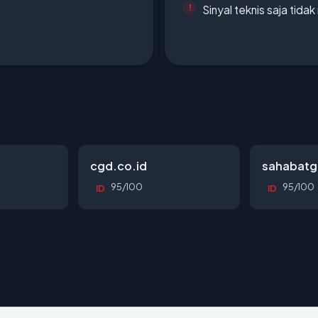
Sinyal teknis saja tid
cgd.co.id
sahabatg
95/100
95/100
ID
ID