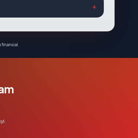
 finansial.
lam
yi.