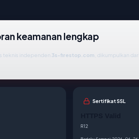
oran keamanan lengkap
is teknis independen
3s-firestop.com
, dikumpulkan dari
Sertifikat SSL
HTTPS Valid
R12
Berlaku Sampai:
2026-06-26