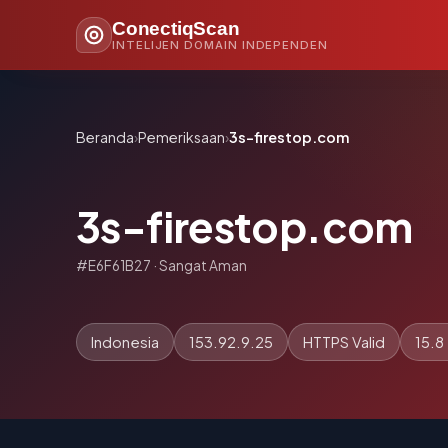
ConectiqScan
INTELIJEN DOMAIN INDEPENDEN
Beranda
›
Pemeriksaan
›
3s-firestop.com
3s-firestop.com
#E6F61B27 · Sangat Aman
Indonesia
153.92.9.25
HTTPS Valid
15.8