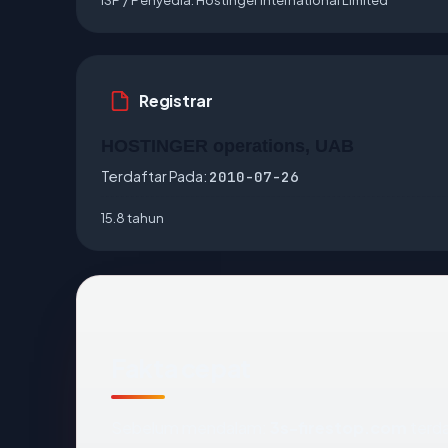
Registrar
HOSTINGER operations, UAB
Terdaftar Pada:
2010-07-26
15.8 tahun
Fakta cepat
Sebelum mendalam:
3s-firestop.com
terda