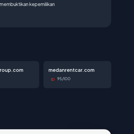
ak membuktikan kepemilikan
roup.com
medanrentcar.com
95/100
ID