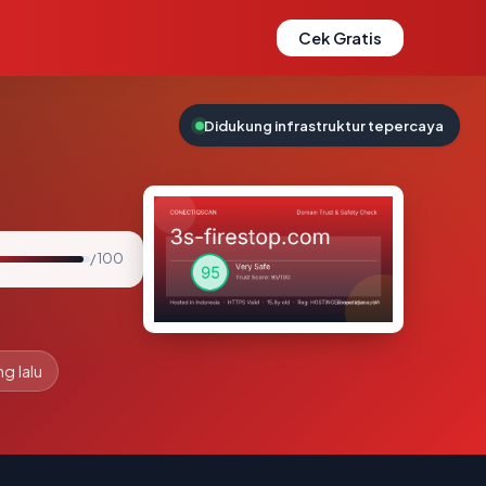
Cek Gratis
Didukung infrastruktur tepercaya
/ 100
g lalu