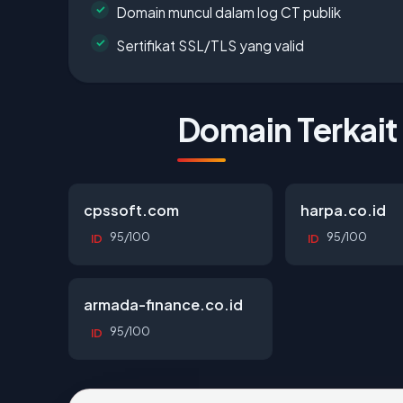
Domain muncul dalam log CT publik
Sertifikat SSL/TLS yang valid
Domain Terkait
cpssoft.com
harpa.co.id
95/100
95/100
ID
ID
armada-finance.co.id
95/100
ID