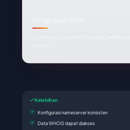
Ringkasan skor
3s-firestop.com → 95/100 (
very_safe
). Ni
terbaru.
Kelebihan
Konfigurasi nameserver konsisten
Data WHOIS dapat diakses