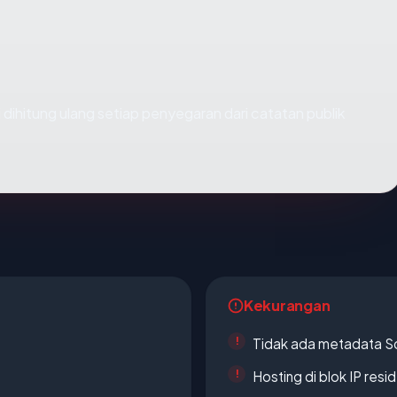
lai dihitung ulang setiap penyegaran dari catatan publik
Kekurangan
Tidak ada metadata S
Hosting di blok IP resi