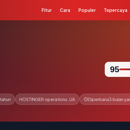
Fitur
Cara
Populer
Tepercaya
95
 tahun
HOSTINGER operations, UA
Diperbarui
3 bulan yan