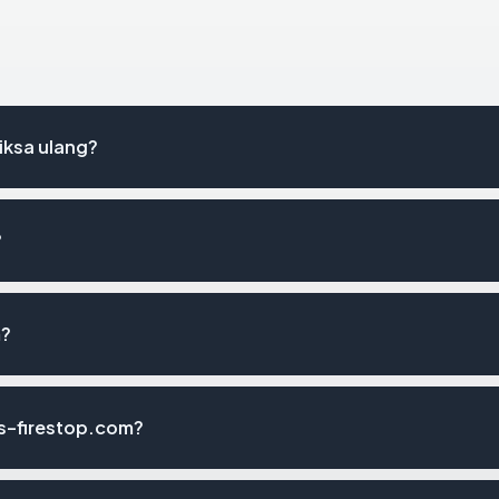
iksa ulang?
?
m?
s-firestop.com?