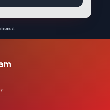
 finansial.
lam
yi.