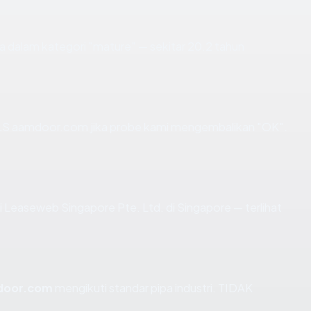
 dalam kategori "mature" — sekitar 20.2 tahun
LS aamdoor.com jika probe kami mengembalikan "OK".
di Leaseweb Singapore Pte. Ltd. di Singapore — terlihat
door.com
mengikuti standar pipa industri. TIDAK