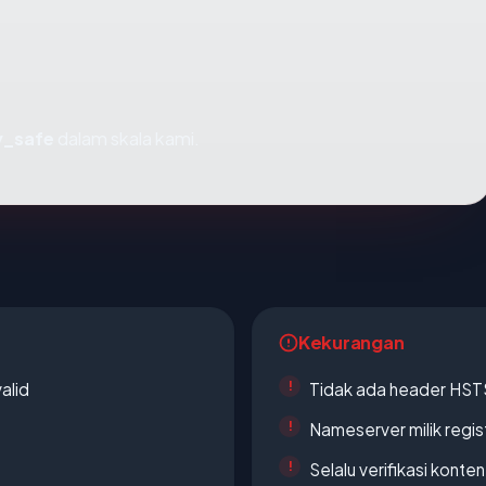
y_safe
dalam skala kami.
Kekurangan
alid
Tidak ada header HST
Nameserver milik regi
Selalu verifikasi kont