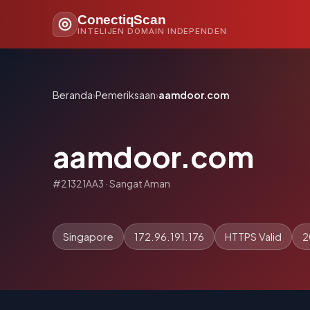
ConectiqScan
INTELIJEN DOMAIN INDEPENDEN
Beranda
›
Pemeriksaan
›
aamdoor.com
aamdoor.com
#21321AA3 · Sangat Aman
Singapore
172.96.191.176
HTTPS Valid
2