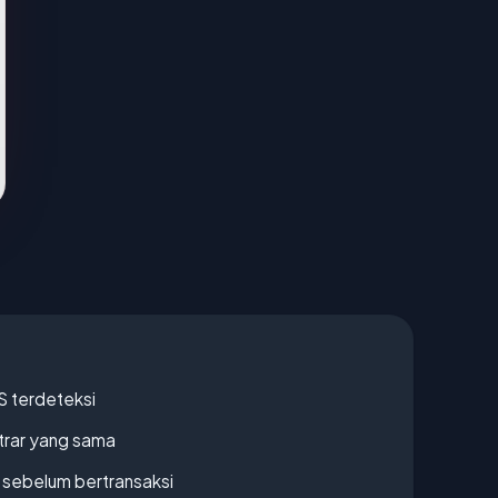
S terdeteksi
strar yang sama
en sebelum bertransaksi