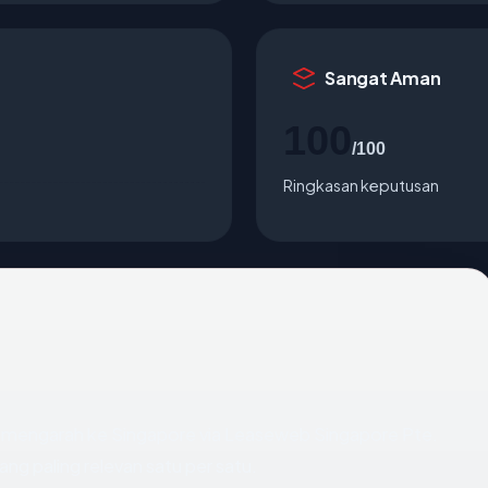
Sangat Aman
100
/100
Ringkasan keputusan
 mengarah ke Singapore via Leaseweb Singapore Pte.
ang paling relevan satu per satu.