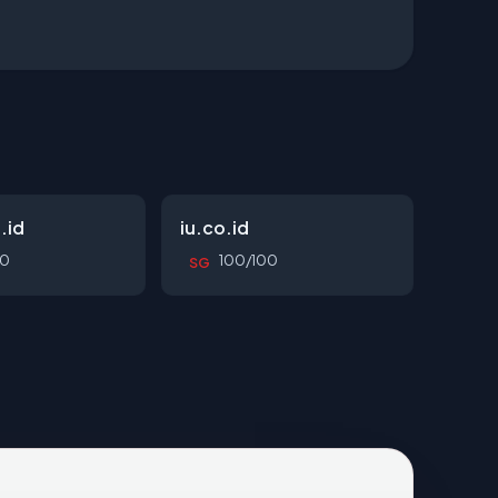
.id
iu.co.id
00
100/100
SG