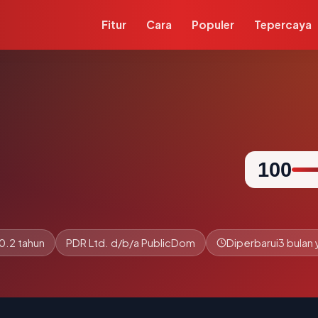
Fitur
Cara
Populer
Tepercaya
100
0.2 tahun
PDR Ltd. d/b/a PublicDom
Diperbarui
3 bulan 