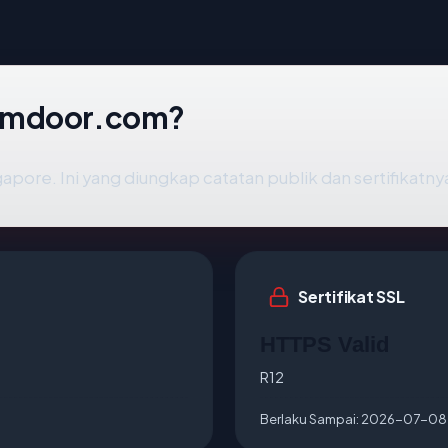
aamdoor.com?
pore. Ini yang diungkap catatan publik dan sertifikatny
Sertifikat SSL
HTTPS Valid
R12
Berlaku Sampai:
2026-07-08