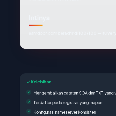
Intinya
aamdoor.com berakhir di
100/100
— itu
ver
Kelebihan
Mengembalikan catatan SOA dan TXT yang v
Terdaftar pada registrar yang mapan
Konfigurasi nameserver konsisten