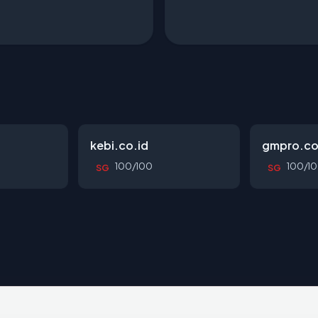
kebi.co.id
gmpro.co
100/100
100/1
SG
SG