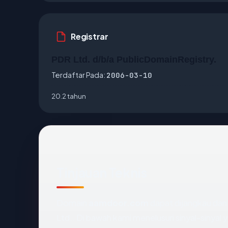
Registrar
PDR Ltd. d/b/a PublicDomainRegistry.
Terdaftar Pada:
2006-03-10
20.2 tahun
Tinjauan Teknis
Domain
aamdoor.com
dapat dijangkau dan
Ltd.. Di bawah kami menelusuri sinyal-sinyal y