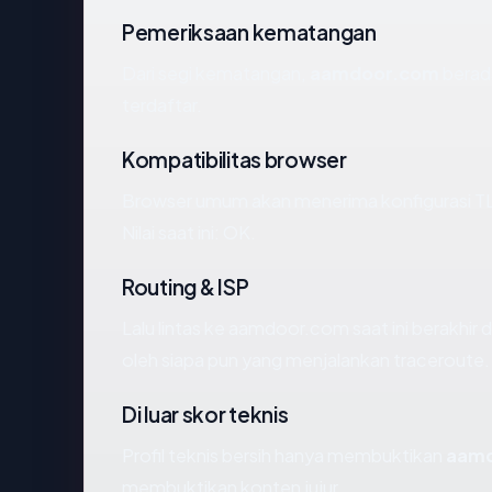
Pemeriksaan kematangan
Dari segi kematangan,
aamdoor.com
berada
terdaftar.
Kompatibilitas browser
Browser umum akan menerima konfigurasi T
Nilai saat ini: OK.
Routing & ISP
Lalu lintas ke aamdoor.com saat ini berakhir 
oleh siapa pun yang menjalankan traceroute.
Di luar skor teknis
Profil teknis bersih hanya membuktikan
aam
membuktikan konten jujur.