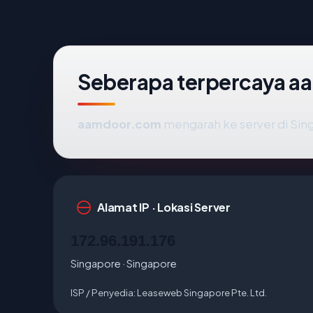
Seberapa terpercaya 
aamdoor.com
mengarah ke server di Singa
Alamat IP · Lokasi Server
172.96.191.176
Singapore · Singapore
ISP / Penyedia:
Leaseweb Singapore Pte. Ltd.