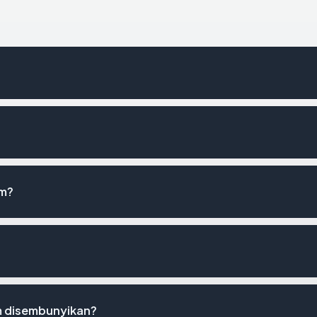
om?
 disembunyikan?