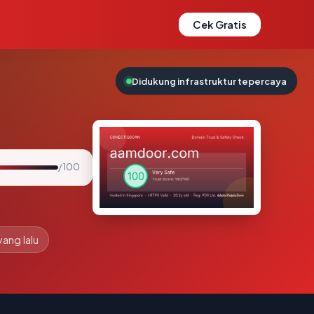
Cek Gratis
Didukung infrastruktur tepercaya
/ 100
yang lalu