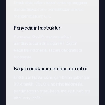
Untuk data dalam transit antara pengguna
dan aartijaya.com, pemeriksaan enkripsi
mengembalikan: OK.
Penyedia infrastruktur
Pencarian GeoIP menempatkan
aartijaya.com
di jaringan PT Digital
Registra Indonesia, secara geografis di
Indonesia.
Bagaimana kami membaca profil ini
Untuk
aartijaya.com
, gambaran gabungan
(19.4 tahun, SSL OK, hosting Indonesia,
pendaftaran NameCheap, Inc.) jatuh dalam
pita "very_safe".