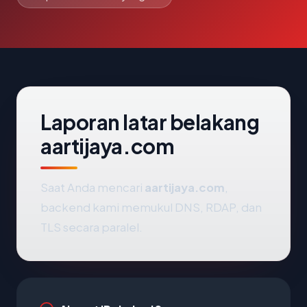
Laporan latar belakang
aartijaya.com
Saat Anda mencari
aartijaya.com
,
backend kami memukul DNS, RDAP, dan
TLS secara paralel.