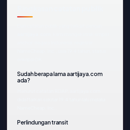
Ringkasan catatan publik
Dari catatan publik yang terkait dengan
aartijaya.com
, kami mengekstrak empat
anchor: negara Indonesia, registrar
NameCheap, Inc., usia 19.4 tahun, status
enkripsi OK.
Sudah berapa lama aartijaya.com
ada?
Menurut catatan RDAP, aartijaya.com
didaftarkan sekitar 19.4 tahun lalu melalui
NameCheap, Inc..
Perlindungan transit