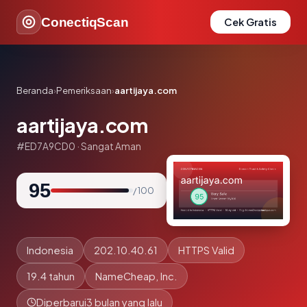
ConectiqScan
Cek Gratis
Beranda
›
Pemeriksaan
›
aartijaya.com
aartijaya.com
#ED7A9CD0 · Sangat Aman
95
/ 100
Indonesia
202.10.40.61
HTTPS Valid
19.4 tahun
NameCheap, Inc.
Diperbarui
3 bulan yang lalu