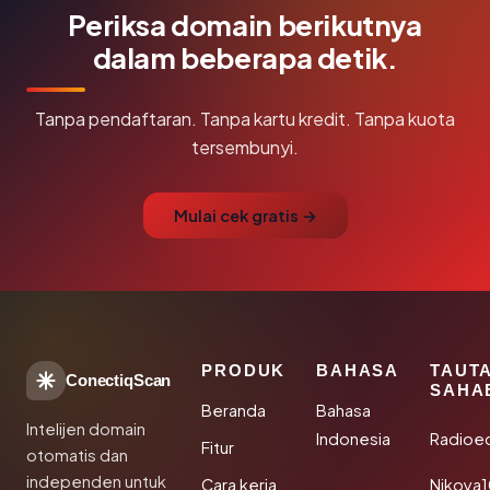
Periksa domain berikutnya
dalam beberapa detik.
Tanpa pendaftaran. Tanpa kartu kredit. Tanpa kuota
tersembunyi.
Mulai cek gratis →
PRODUK
BAHASA
TAUT
ConectiqScan
SAHA
Beranda
Bahasa
Intelijen domain
Indonesia
Radioe
Fitur
otomatis dan
independen untuk
Cara kerja
Nikoya