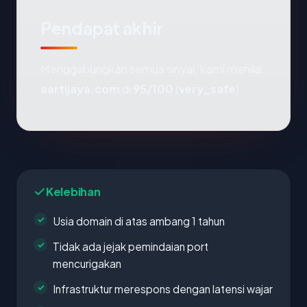
Pendapat akhir
Menggabungkan semua sinyal, kami menilai
aartijaya.com
di
95/100
(
very_safe
).
Kelebihan
Usia domain di atas ambang 1 tahun
Tidak ada jejak pemindaian port
mencurigakan
Infrastruktur merespons dengan latensi wajar