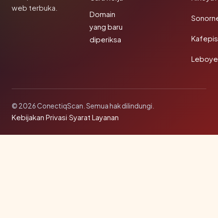
web terbuka.
Domain
Sonorn
yang baru
Kafepi
diperiksa
Leboye
© 2026 ConectiqScan. Semua hak dilindungi.
Kebijakan Privasi
·
Syarat Layanan