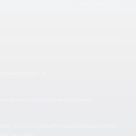
T. EXABYTES NETWORK INDONESIA, dengan handshake
omain berumur panjang biasanya terkait dengan proyek
impulkan dengan: OK.
ses di server yang berlokasi di Indonesia.
tahun, SSL OK, registrar PT Registrasi Nama Domain,
ori "very_safe".