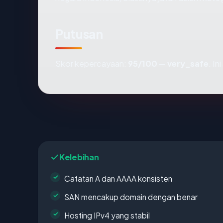
Putusan
Skor kepercayaan:
95/100
—
very_safe
. I
Kelebihan
Catatan A dan AAAA konsisten
SAN mencakup domain dengan benar
Hosting IPv4 yang stabil