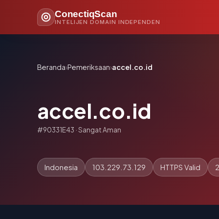
ConectiqScan
INTELIJEN DOMAIN INDEPENDEN
Beranda
›
Pemeriksaan
›
accel.co.id
accel.co.id
#90331E43 · Sangat Aman
Indonesia
103.229.73.129
HTTPS Valid
2