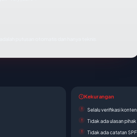
ni adalah putusan otomatis dan hanya teknis.
Kekurangan
Selalu verifikasi kont
Tidak ada ulasan piha
Tidak ada catatan SP