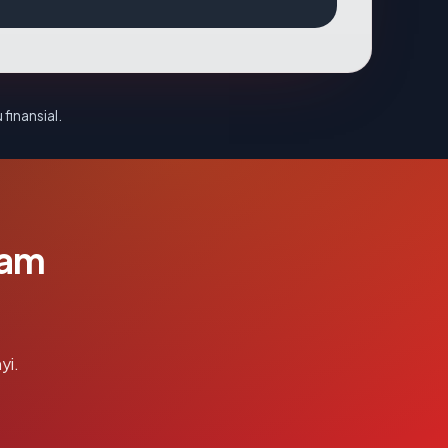
 finansial.
lam
yi.