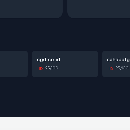
cgd.co.id
sahabatg
95/100
95/100
ID
ID