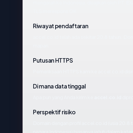
mengarah ke Indonesia, disajikan oleh P
TLS merespons OK.
Riwayat pendaftaran
accel.co.id telah ada sekitar 20.8 tahun. D
mapan.
Putusan HTTPS
Pemeriksaan HTTPS kami ke accel.co.id dis
Di mana data tinggal
Apa pun yang Anda kirim ke
accel.co.id
dipro
Perspektif risiko
Domain dengan profil accel.co.id (usia 20.8 
negara Indonesia) biasanya jatuh dalam kateg