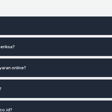
periksa?
aran online?
?
co.id?