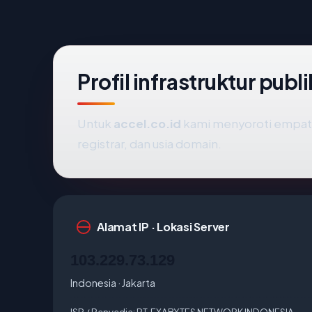
Profil infrastruktur publ
Untuk
accel.co.id
kami menyoroti empat si
registrar, dan usia domain.
Alamat IP · Lokasi Server
103.229.73.129
Indonesia · Jakarta
ISP / Penyedia:
PT. EXABYTES NETWORK INDONESIA