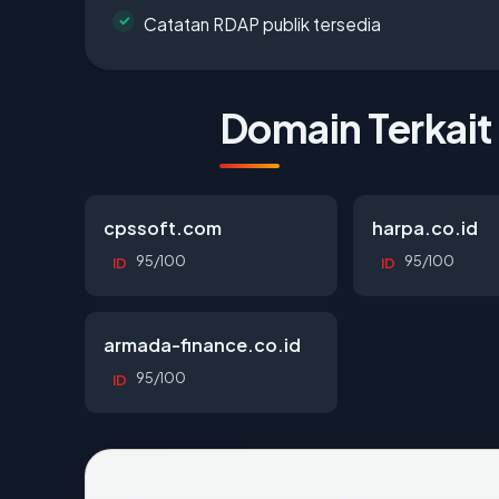
Catatan RDAP publik tersedia
Domain Terkait
cpssoft.com
harpa.co.id
95/100
95/100
ID
ID
armada-finance.co.id
95/100
ID