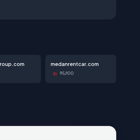
roup.com
medanrentcar.com
95/100
ID