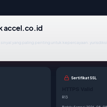
ik accel.co.id
nyal yang paling penting untuk kepercayaan: yurisdiksi ho
Sertifikat SSL
HTTPS Valid
R13
Berlaku Sampai:
2026-08-0