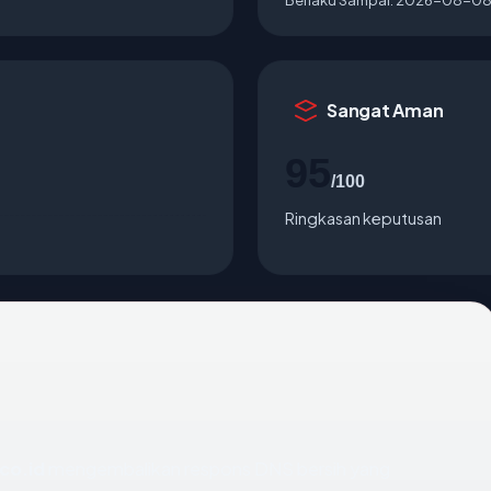
Sangat Aman
95
/100
Ringkasan keputusan
co.id
mengembalikan respons DNS bersih yang