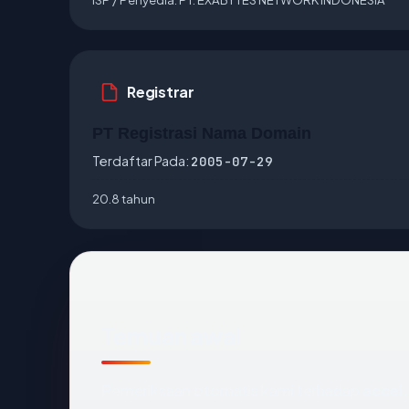
Registrar
PT Registrasi Nama Domain
Terdaftar Pada:
2005-07-29
20.8 tahun
Temuan awal
Pemeriksaan otomatis kami terhadap
accel.