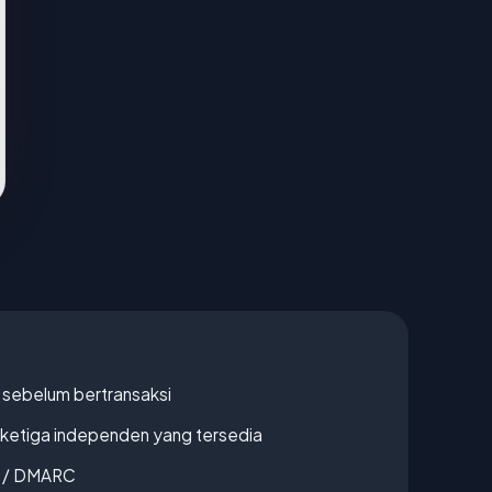
en sebelum bertransaksi
k ketiga independen yang tersedia
F / DMARC