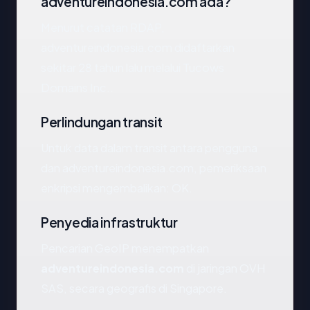
adventureindonesia.com ada?
Menurut catatan RDAP,
adventureindonesia.com didaftarkan
sekitar 28 tahun lalu melalui Tucows
Domains Inc..
Perlindungan transit
Untuk data dalam transit antara pengguna
dan adventureindonesia.com, pemeriksaan
enkripsi mengembalikan: OK.
Penyedia infrastruktur
Pencarian GeoIP menempatkan
adventureindonesia.com
di jaringan OVH
SAS, secara geografis di Singapore.