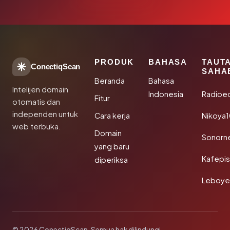
PRODUK
BAHASA
TAUT
ConectiqScan
SAHA
Beranda
Bahasa
Intelijen domain
Indonesia
Radioe
Fitur
otomatis dan
independen untuk
Cara kerja
Nikoya
web terbuka.
Domain
Sonorn
yang baru
Kafepi
diperiksa
Leboye
© 2026 ConectiqScan. Semua hak dilindungi.