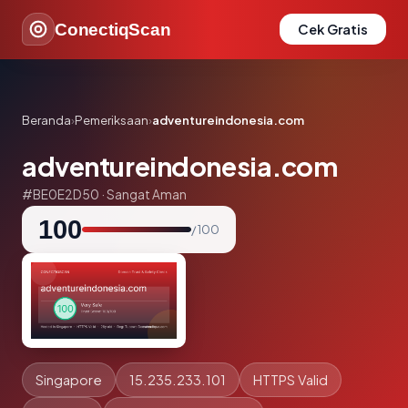
ConectiqScan
Cek Gratis
Beranda
›
Pemeriksaan
›
adventureindonesia.com
adventureindonesia.com
#BE0E2D50 · Sangat Aman
100
/ 100
Singapore
15.235.233.101
HTTPS Valid