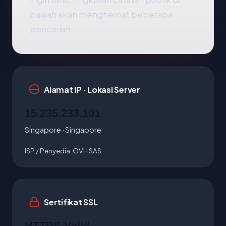
bawah akan menghemat beberapa
pencarian.
Alamat IP · Lokasi Server
15.235.233.101
Singapore · Singapore
ISP / Penyedia:
OVH SAS
Sertifikat SSL
HTTPS Valid