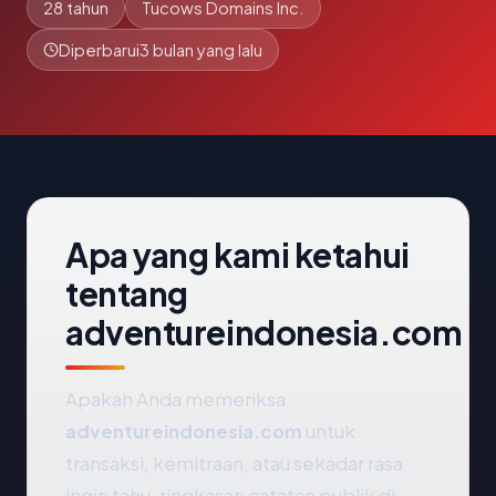
28 tahun
Tucows Domains Inc.
Diperbarui
3 bulan yang lalu
Apa yang kami ketahui
tentang
adventureindonesia.com
Apakah Anda memeriksa
adventureindonesia.com
untuk
transaksi, kemitraan, atau sekadar rasa
ingin tahu, ringkasan catatan publik di