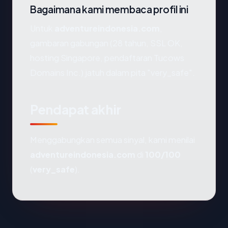
Bagaimana kami membaca profil ini
Untuk
adventureindonesia.com
,
gambaran gabungan (28 tahun, SSL OK,
hosting Singapore, pendaftaran Tucows
Domains Inc.) jatuh dalam pita "very_safe".
Pendapat akhir
Menggabungkan semua sinyal, kami menilai
adventureindonesia.com
di
100/100
(
very_safe
).