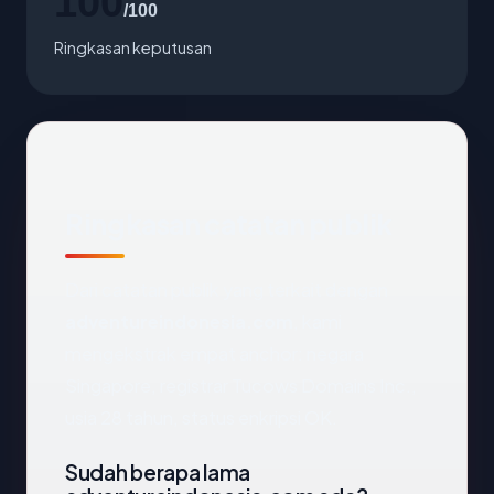
100
/100
Ringkasan keputusan
Ringkasan catatan publik
Dari catatan publik yang terkait dengan
adventureindonesia.com
, kami
mengekstrak empat anchor: negara
Singapore, registrar Tucows Domains Inc.,
usia 28 tahun, status enkripsi OK.
Sudah berapa lama