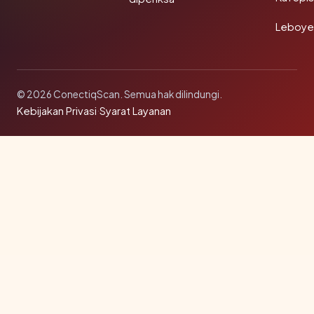
Leboye
© 2026 ConectiqScan. Semua hak dilindungi.
Kebijakan Privasi
·
Syarat Layanan