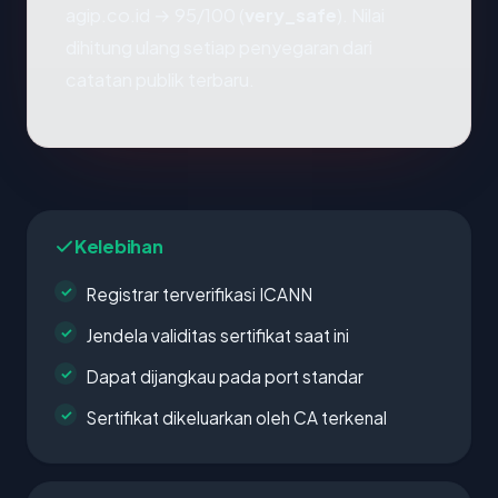
agip.co.id → 95/100 (
very_safe
). Nilai
dihitung ulang setiap penyegaran dari
catatan publik terbaru.
Kelebihan
Registrar terverifikasi ICANN
Jendela validitas sertifikat saat ini
Dapat dijangkau pada port standar
Sertifikat dikeluarkan oleh CA terkenal