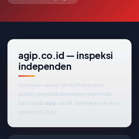
agip.co.id — inspeksi
independen
Di bawah: setiap fakta infrastruktur
publik yang bisa ditemukan pemindai
kami pada
agip.co.id
, dipetakan ke skor
objektif 0-100.