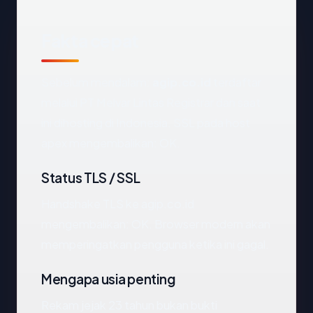
Fakta cepat
Sebelum mendalam:
agip.co.id
terdaftar
melalui PT Melvar Lintas Registrar dan saat
ini dihosting di Indonesia. SSL pada host
apex mengembalikan: OK.
Status TLS / SSL
Handshake TLS ke agip.co.id
mengembalikan: OK. Browser modern akan
memperingatkan pengguna ketika ini gagal.
Mengapa usia penting
Rekam jejak 23 tahun bukan bukti