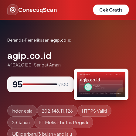
ConectiqScan
Cek Gratis
Beranda
›
Pemeriksaan
›
agip.co.id
agip.co.id
#10A2C1B0 · Sangat Aman
95
/ 100
Indonesia
202.148.11.126
HTTPS Valid
23 tahun
PT Melvar Lintas Registr
Diperbarui
3 bulan yang lalu