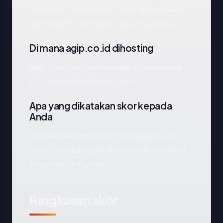
legitimasi, tetapi berarti
agip.co.id
punya
waktu untuk mengakumulasi sinyal reputasi.
Di mana agip.co.id dihosting
agip.co.id dioperasikan dari Indonesia via
PT. Dutakom Wibawa Putra.
Apa yang dikatakan skor kepada
Anda
Skor kepercayaan otomatis agip.co.id
mencerminkan apakah ia mengikuti praktik
infrastruktur standar.
Ringkasan skor