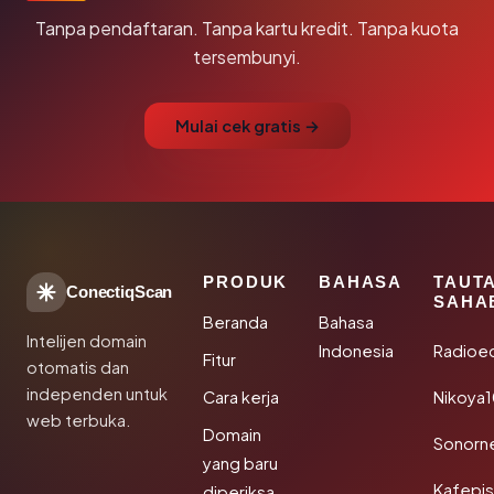
Tanpa pendaftaran. Tanpa kartu kredit. Tanpa kuota
tersembunyi.
Mulai cek gratis →
PRODUK
BAHASA
TAUT
ConectiqScan
SAHA
Beranda
Bahasa
Intelijen domain
Indonesia
Radioe
Fitur
otomatis dan
independen untuk
Cara kerja
Nikoya
web terbuka.
Domain
Sonorn
yang baru
Kafepi
diperiksa