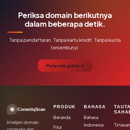
Periksa domain berikutnya
dalam beberapa detik.
Tanpa pendaftaran. Tanpa kartu kredit. Tanpa kuota
tersembunyi.
Mulai cek gratis →
PRODUK
BAHASA
TAUT
ConectiqScan
SAHA
Beranda
Bahasa
Intelijen domain
Indonesia
Tirtasa
Fitur
otomatis dan