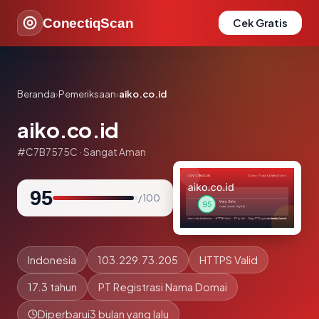
ConectiqScan
Cek Gratis
Beranda
›
Pemeriksaan
›
aiko.co.id
aiko.co.id
#C7B7575C · Sangat Aman
95
/ 100
Indonesia
103.229.73.205
HTTPS Valid
17.3 tahun
PT Registrasi Nama Domai
Diperbarui
3 bulan yang lalu