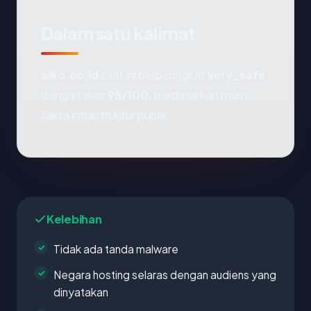
Dalam satu kalimat
aiko.co.id
saat ini berperingkat
very_safe
dengan skor
95/100
, berdasarkan murni
fakta infrastruktur publik.
Kelebihan
Tidak ada tanda malware
Negara hosting selaras dengan audiens yang
dinyatakan