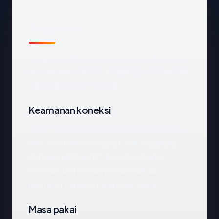
Snapshot
Snapshot
aiko.co.id
: 17.3 tahun, dihosting
di Indonesia, ISP PT. EXABYTES NETWORK
INDONESIA, HTTPS OK.
Keamanan koneksi
Kami melakukan handshake TLS terhadap
aiko.co.id dan mendapat: OK. Digabung
dengan registrar (PT Registrasi Nama
Domain) dan negara (Indonesia), ini
memberi tampilan keamanan dasar.
Masa pakai