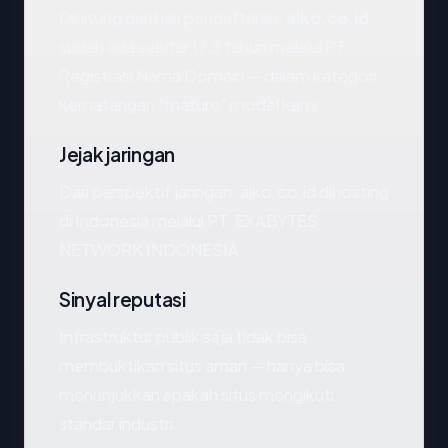
Dihitung dari hari pendaftaran,
aiko.co.id
sudah ada sekitar 17.3 tahun melalui PT
Registrasi Nama Domain — dalam kategori
kematangan "mature" model kami.
Jejak jaringan
Dari perspektif jaringan, aiko.co.id dihosting
di Indonesia melalui PT. EXABYTES
NETWORK INDONESIA.
Sinyal reputasi
Infrastruktur publik saja tidak bisa
membuktikan situs aman — hanya bisa
menunjukkan apakah situs mengikuti
standar industri.