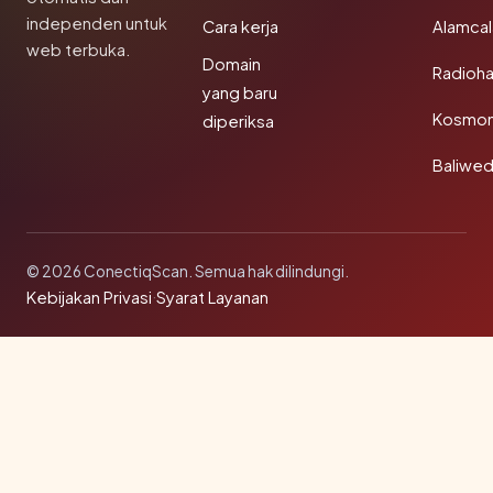
independen untuk
Cara kerja
Alamca
web terbuka.
Domain
Radioh
yang baru
Kosmon
diperiksa
Baliwe
© 2026 ConectiqScan. Semua hak dilindungi.
Kebijakan Privasi
·
Syarat Layanan