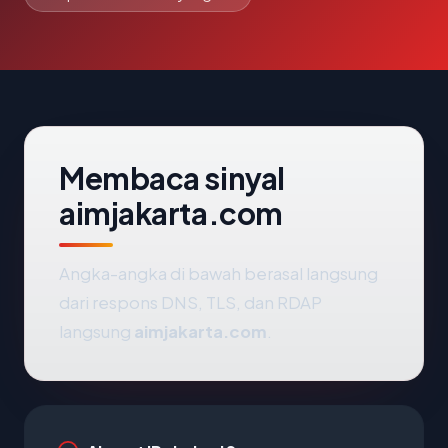
Membaca sinyal
aimjakarta.com
Angka-angka di bawah berasal langsung
dari respons DNS, TLS, dan RDAP
langsung
aimjakarta.com
.