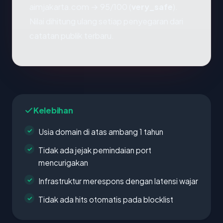
aimjakarta.com → 95/100 (
very_safe
).
Nilai dihitung ulang setiap penyegaran dari
catatan publik terbaru.
Kelebihan
Usia domain di atas ambang 1 tahun
Tidak ada jejak pemindaian port
mencurigakan
Infrastruktur merespons dengan latensi wajar
Tidak ada hits otomatis pada blocklist