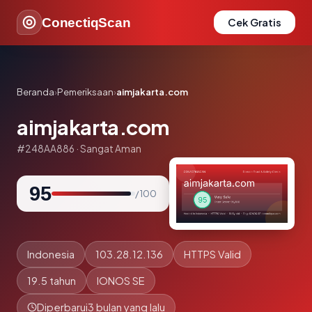
ConectiqScan
Cek Gratis
Beranda
›
Pemeriksaan
›
aimjakarta.com
aimjakarta.com
#248AA886 · Sangat Aman
95
/ 100
Indonesia
103.28.12.136
HTTPS Valid
19.5 tahun
IONOS SE
Diperbarui
3 bulan yang lalu