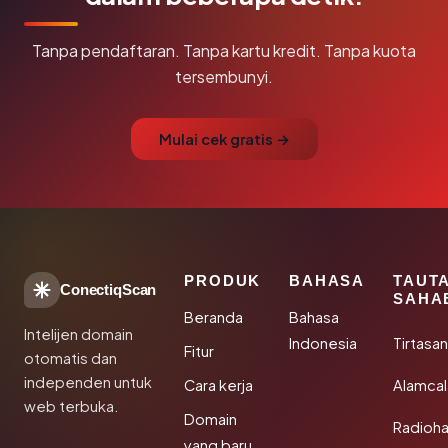
Tanpa pendaftaran. Tanpa kartu kredit. Tanpa kuota
tersembunyi.
Mulai cek gratis →
PRODUK
BAHASA
TAUT
ConectiqScan
SAHA
Beranda
Bahasa
Intelijen domain
Indonesia
Tirtasa
Fitur
otomatis dan
independen untuk
Cara kerja
Alamca
web terbuka.
Domain
Radioh
yang baru