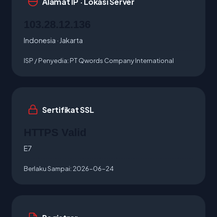
Alamat IP · Lokasi Server
103.28.12.136
Indonesia · Jakarta
ISP / Penyedia:
PT Qwords Company International
Sertifikat SSL
HTTPS Valid
E7
Berlaku Sampai:
2026-06-24