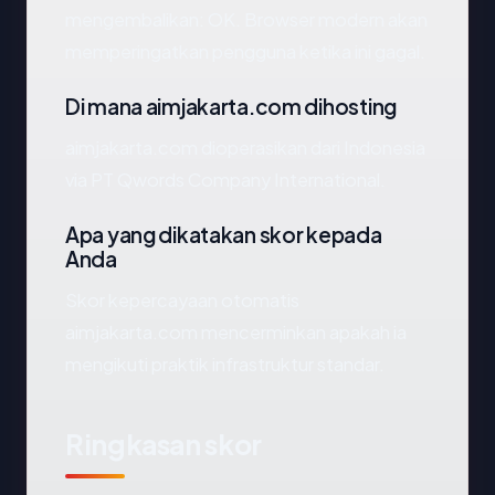
mengembalikan: OK. Browser modern akan
memperingatkan pengguna ketika ini gagal.
Di mana aimjakarta.com dihosting
aimjakarta.com dioperasikan dari Indonesia
via PT Qwords Company International.
Apa yang dikatakan skor kepada
Anda
Skor kepercayaan otomatis
aimjakarta.com mencerminkan apakah ia
mengikuti praktik infrastruktur standar.
Ringkasan skor