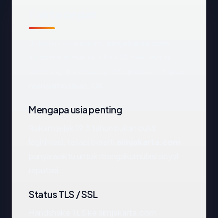
Fakta cepat
Sebelum mendalam:
aimjakarta.com
terdaftar melalui IONOS SE dan saat ini
dihosting di Indonesia. SSL pada host apex
mengembalikan: OK.
Mengapa usia penting
Rekam jejak 19.5 tahun bukan bukti
legitimasi, tetapi berarti
aimjakarta.com
punya waktu untuk mengakumulasi sinyal
reputasi.
Status TLS / SSL
Handshake TLS ke aimjakarta.com