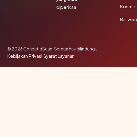
Kosmon
diperiksa
Baliwe
© 2026 ConectiqScan. Semua hak dilindungi.
Kebijakan Privasi
·
Syarat Layanan