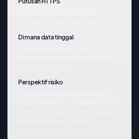
Putusan HTTPS
Pemeriksaan HTTPS kami ke ais-
indonesia.com disimpulkan dengan: OK.
Di mana data tinggal
Apa pun yang Anda kirim ke
ais-
indonesia.com
diproses di server yang
berlokasi di Singapore.
Perspektif risiko
Domain dengan profil ais-indonesia.com
(usia 20.4 tahun, SSL OK, registrar Tucows
Domains Inc., negara Singapore) biasanya
jatuh dalam kategori "very_safe".