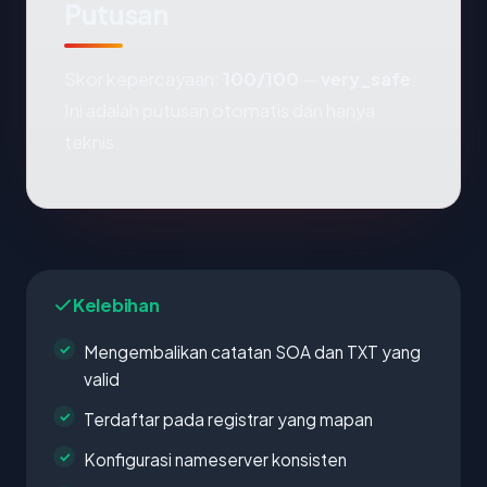
Putusan
Skor kepercayaan:
100/100
—
very_safe
.
Ini adalah putusan otomatis dan hanya
teknis.
Kelebihan
Mengembalikan catatan SOA dan TXT yang
valid
Terdaftar pada registrar yang mapan
Konfigurasi nameserver konsisten