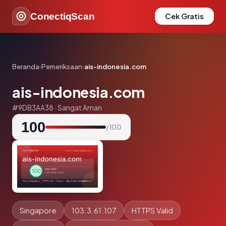
ConectiqScan
Cek Gratis
Beranda
›
Pemeriksaan
›
ais-indonesia.com
ais-indonesia.com
#9DB3AA38 · Sangat Aman
100
/ 100
Singapore
103.3.61.107
HTTPS Valid