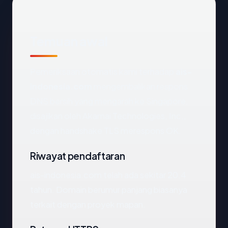
Temuan awal
Pemeriksaan otomatis kami terhadap
ais-
indonesia.com
mengembalikan respons
DNS bersih yang mengarah ke Singapore,
disajikan oleh Akamai Technologies, Inc.,
dengan handshake TLS merespons OK.
Riwayat pendaftaran
ais-indonesia.com telah ada sekitar 20.4
tahun. Domain berumur panjang biasanya
terkait dengan proyek mapan.