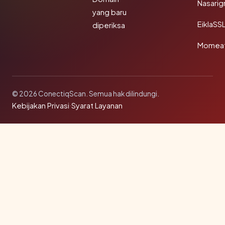
Nasarig
yang baru
EiklaSS
diperiksa
Momea
© 2026 ConectiqScan. Semua hak dilindungi.
Kebijakan Privasi
·
Syarat Layanan