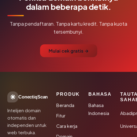
dalam beberapa detik.
Tanpa pendaftaran. Tanpa kartu kredit. Tanpa kuota
tersembunyi.
Mulai cek gratis →
PRODUK
BAHASA
TAUT
ConectiqScan
SAHA
Beranda
Bahasa
Intelijen domain
Indonesia
Abadip
Fitur
otomatis dan
independen untuk
Cara kerja
Univer
web terbuka.
Domain