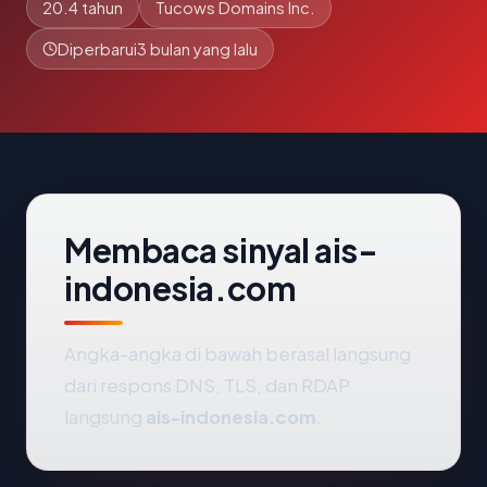
20.4 tahun
Tucows Domains Inc.
Diperbarui
3 bulan yang lalu
Membaca sinyal ais-
indonesia.com
Angka-angka di bawah berasal langsung
dari respons DNS, TLS, dan RDAP
langsung
ais-indonesia.com
.