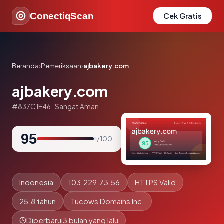
ConectiqScan
Cek Gratis
Beranda
›
Pemeriksaan
›
ajbakery.com
ajbakery.com
#837C1E46 · Sangat Aman
95
/ 100
Indonesia
103.229.73.56
HTTPS Valid
25.8 tahun
Tucows Domains Inc.
Diperbarui
3 bulan yang lalu