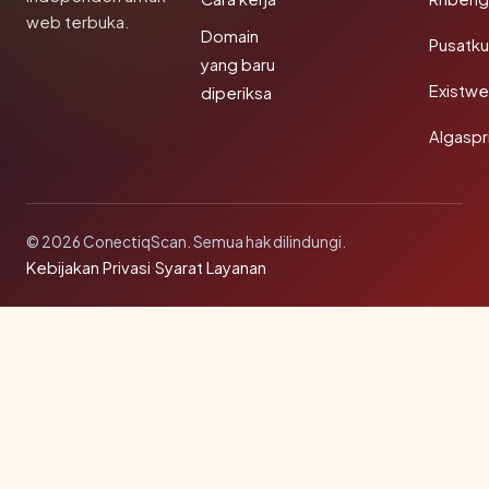
web terbuka.
Domain
Pusatk
yang baru
Existw
diperiksa
Algaspr
© 2026 ConectiqScan. Semua hak dilindungi.
Kebijakan Privasi
·
Syarat Layanan