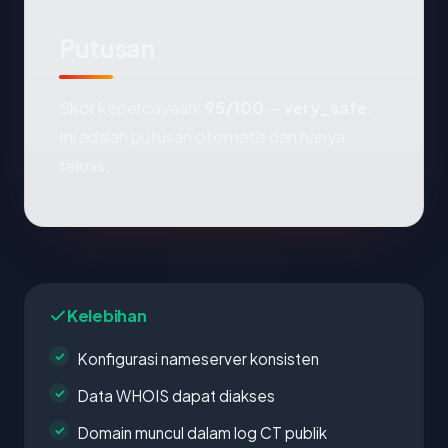
Putusan
Skor kepercayaan:
95/100
—
very_safe
.
Ini adalah putusan otomatis dan hanya
teknis.
Kelebihan
Konfigurasi nameserver konsisten
Data WHOIS dapat diakses
Domain muncul dalam log CT publik