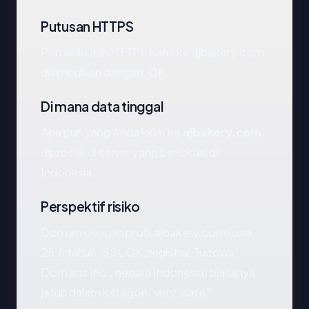
Putusan HTTPS
Pemeriksaan HTTPS kami ke ajbakery.com
disimpulkan dengan: OK.
Di mana data tinggal
Apa pun yang Anda kirim ke
ajbakery.com
diproses di server yang berlokasi di
Indonesia.
Perspektif risiko
Domain dengan profil ajbakery.com (usia
25.8 tahun, SSL OK, registrar Tucows
Domains Inc., negara Indonesia) biasanya
jatuh dalam kategori "very_safe".