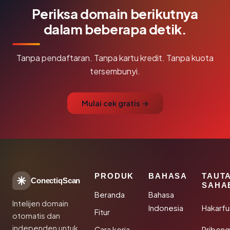
Periksa domain berikutnya
dalam beberapa detik.
Tanpa pendaftaran. Tanpa kartu kredit. Tanpa kuota
tersembunyi.
Mulai cek gratis →
PRODUK
BAHASA
TAUT
ConectiqScan
SAHA
Beranda
Bahasa
Intelijen domain
Indonesia
Hakarfu
Fitur
otomatis dan
independen untuk
Cara kerja
Rribeng