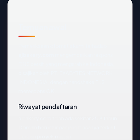
Temuan awal
Pemeriksaan otomatis kami terhadap
ajbakery.com
mengembalikan respons
DNS bersih yang mengarah ke Indonesia,
disajikan oleh PT. EXABYTES NETWORK
INDONESIA, dengan handshake TLS
merespons OK.
Riwayat pendaftaran
ajbakery.com telah ada sekitar 25.8 tahun.
Domain berumur panjang biasanya terkait
dengan proyek mapan.