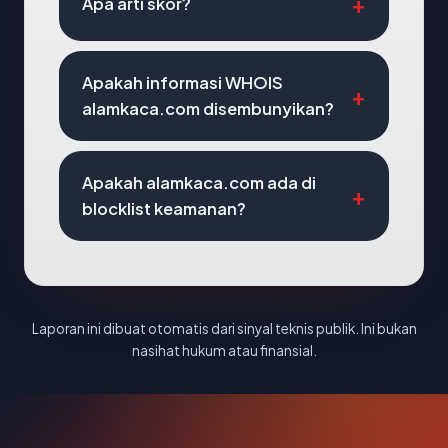
Apa arti skor?
Apakah informasi WHOIS
alamkaca.com disembunyikan?
Apakah alamkaca.com ada di
blocklist keamanan?
Laporan ini dibuat otomatis dari sinyal teknis publik. Ini bukan
nasihat hukum atau finansial.