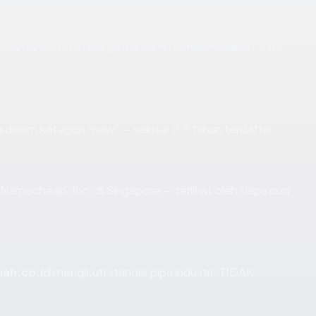
S amanah.co.id jika probe kami mengembalikan "OK".
 dalam kategori "new" — sekitar 0.9 tahun terdaftar.
di Namecheap, Inc. di Singapore — terlihat oleh siapa pun
ah.co.id
mengikuti standar pipa industri. TIDAK