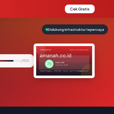
Cek Gratis
Didukung infrastruktur tepercaya
/ 100