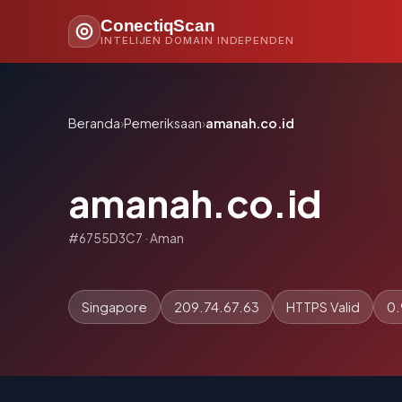
ConectiqScan
INTELIJEN DOMAIN INDEPENDEN
Beranda
›
Pemeriksaan
›
amanah.co.id
amanah.co.id
#6755D3C7 · Aman
Singapore
209.74.67.63
HTTPS Valid
0.