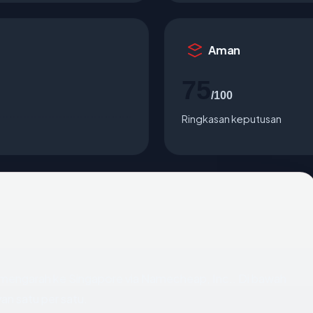
Aman
75
/100
Ringkasan keputusan
 mengarah ke Singapore via Namecheap, Inc.. Di bawah
van satu per satu.