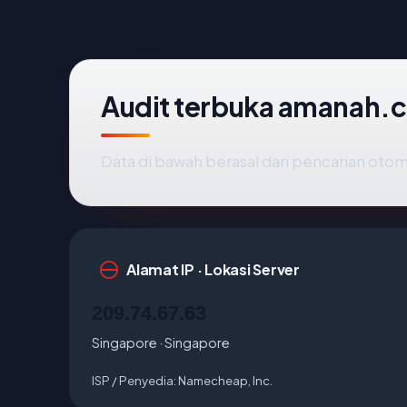
Audit terbuka amanah.c
Data di bawah berasal dari pencarian otom
Alamat IP · Lokasi Server
209.74.67.63
Singapore · Singapore
ISP / Penyedia:
Namecheap, Inc.