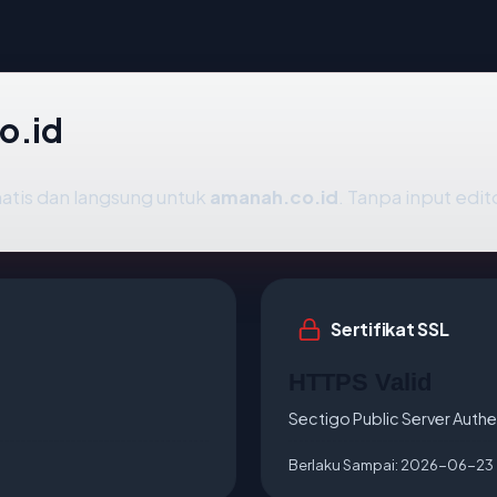
o.id
atis dan langsung untuk
amanah.co.id
. Tanpa input edito
Sertifikat SSL
HTTPS Valid
Sectigo Public Server Authe
Berlaku Sampai:
2026-06-23