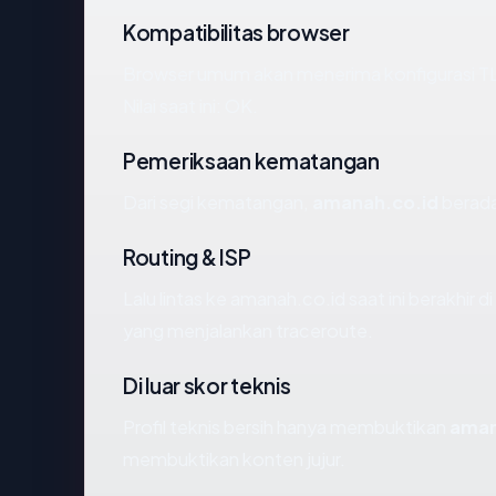
Kompatibilitas browser
Browser umum akan menerima konfigurasi TL
Nilai saat ini: OK.
Pemeriksaan kematangan
Dari segi kematangan,
amanah.co.id
berada
Routing & ISP
Lalu lintas ke amanah.co.id saat ini berakhir 
yang menjalankan traceroute.
Di luar skor teknis
Profil teknis bersih hanya membuktikan
aman
membuktikan konten jujur.