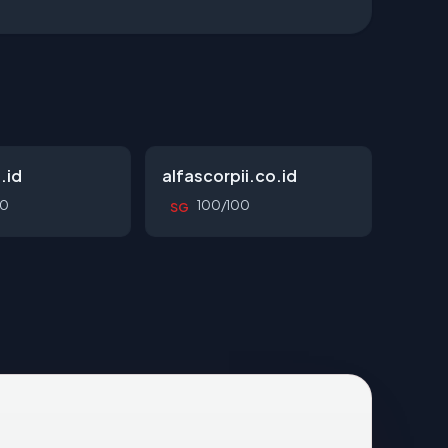
.id
alfascorpii.co.id
00
100/100
SG