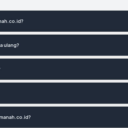
nah.co.id?
a ulang?
?
amanah.co.id?