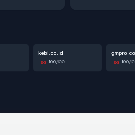
kebi.co.id
gmpro.co
100/100
100/1
SG
SG