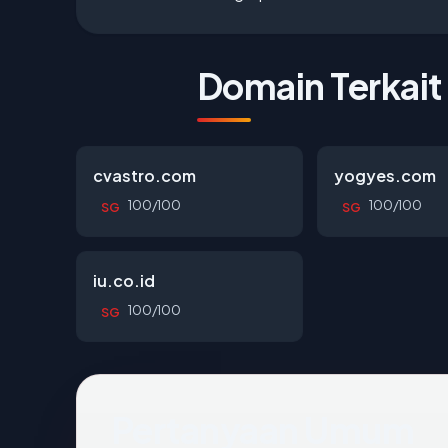
Domain Terkait
cvastro.com
yogyes.com
100/100
100/100
SG
SG
iu.co.id
100/100
SG
Pertanyaan Umum