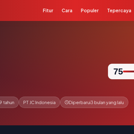
Fitur
Cara
Populer
Tepercaya
75
9 tahun
PT JC Indonesia
Diperbarui
3 bulan yang lalu