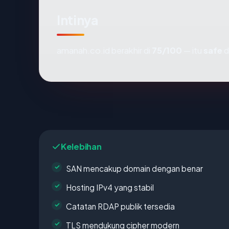
Intinya
amanah.co.id berakhir di
75/100
— itu
safe
d
Kelebihan
SAN mencakup domain dengan benar
Hosting IPv4 yang stabil
Catatan RDAP publik tersedia
TLS mendukung cipher modern