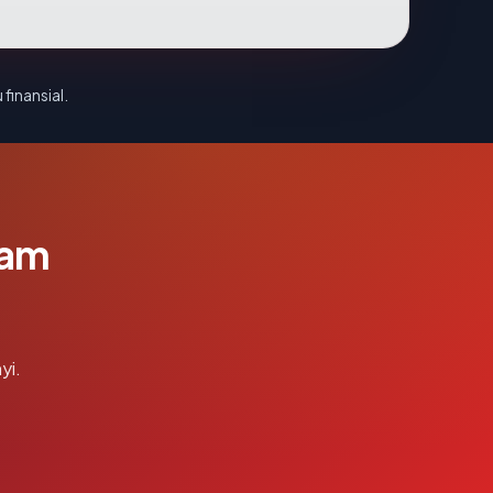
 finansial.
lam
yi.