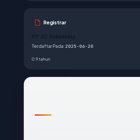
Registrar
PT JC Indonesia
Terdaftar Pada:
2025-06-20
0.9 tahun
Tinjauan Teknis
Domain
amanah.co.id
dapat dijangkau dan
kami menelusuri sinyal-sinyal yang paling rele