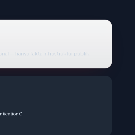
rial — hanya fakta infrastruktur publik.
ntication C