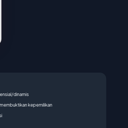
densial/dinamis
ak membuktikan kepemilikan
si