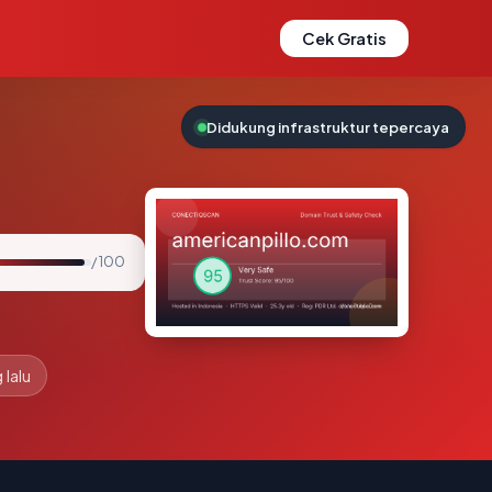
Cek Gratis
Didukung infrastruktur tepercaya
/ 100
 lalu