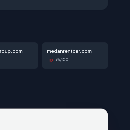
roup.com
medanrentcar.com
95/100
ID