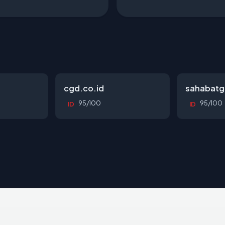
cgd.co.id
sahabatg
95/100
95/100
ID
ID