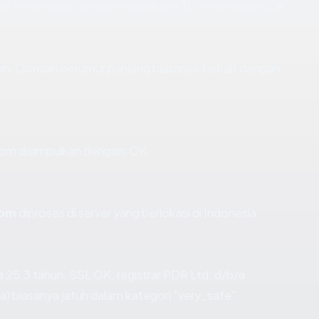
Beon Intermedia, dengan handshake TLS merespons OK.
hun. Domain berumur panjang biasanya terkait dengan
om disimpulkan dengan: OK.
com
diproses di server yang berlokasi di Indonesia.
 25.3 tahun, SSL OK, registrar PDR Ltd. d/b/a
 biasanya jatuh dalam kategori "very_safe".