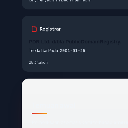
Registrar
PDR Ltd. d/b/a PublicDomainRegistry.
Terdaftar Pada:
2001-01-25
25.3 tahun
Temuan awal
Pemeriksaan otomatis kami terhadap
ameri