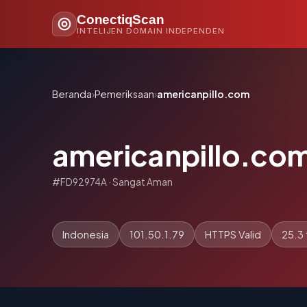
ConectiqScan
INTELIJEN DOMAIN INDEPENDEN
Beranda
›
Pemeriksaan
›
americanpillo.com
americanpillo.co
#FD92974A · Sangat Aman
Indonesia
101.50.1.79
HTTPS Valid
25.3 