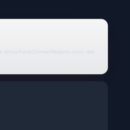
td. d/b/a PublicDomainRegistry.com), dan