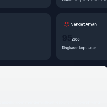
Sangat Aman
95
/100
Ringkasan keputusan
canpillo.com
mengembalikan respons DNS bersih yang