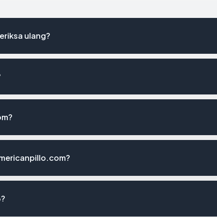
eriksa ulang?
?
com?
mericanpillo.com?
6?