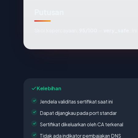
Putusan
Skor kepercayaan:
95/100
—
very_safe
. I
Kelebihan
Jendela validitas sertifikat saat ini
Dapat dijangkau pada port standar
Sertifikat dikeluarkan oleh CA terkenal
Tidak ada indikator pembajakan DNS