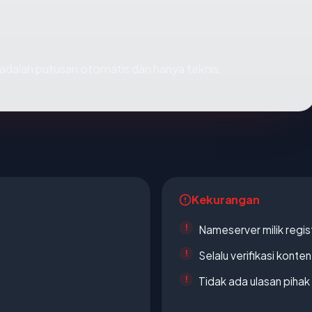
ni adalah putusan otomatis dan hanya teknis.
Kekurangan
Nameserver milik regi
Selalu verifikasi kont
Tidak ada ulasan piha