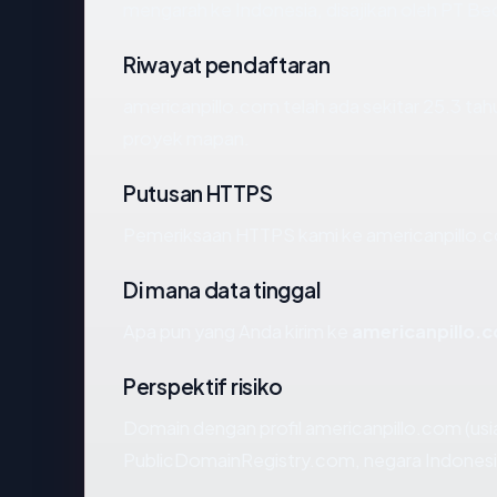
mengarah ke Indonesia, disajikan oleh PT 
Riwayat pendaftaran
americanpillo.com telah ada sekitar 25.3 ta
proyek mapan.
Putusan HTTPS
Pemeriksaan HTTPS kami ke americanpillo.c
Di mana data tinggal
Apa pun yang Anda kirim ke
americanpillo.
Perspektif risiko
Domain dengan profil americanpillo.com (usia
PublicDomainRegistry.com, negara Indonesia)