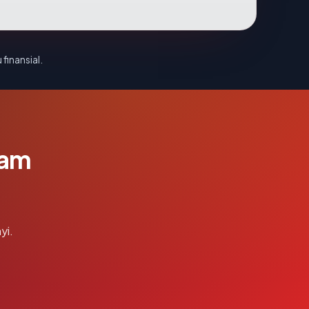
 finansial.
lam
yi.