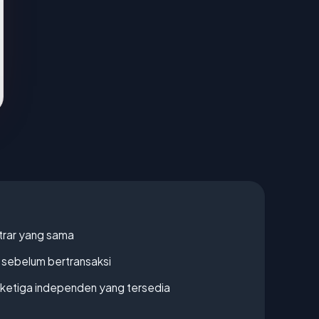
strar yang sama
en sebelum bertransaksi
k ketiga independen yang tersedia