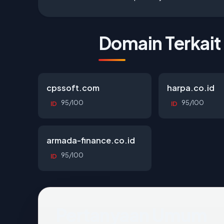
Domain Terkait
cpssoft.com
harpa.co.id
95/100
95/100
ID
ID
armada-finance.co.id
95/100
ID
Pertanyaan Umum