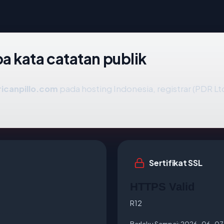
 kata catatan publik
icanpillo.com
pada hosting Indonesia, registrar (PDR L
Sertifikat SSL
HTTPS Valid
R12
Berlaku Sampai:
2026-06-07