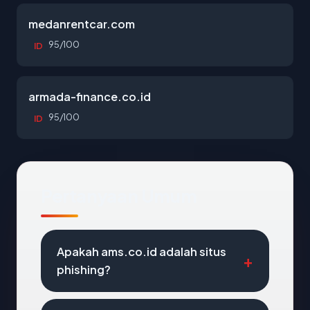
medanrentcar.com
95/100
ID
armada-finance.co.id
95/100
ID
Pertanyaan Umum
Apakah ams.co.id adalah situs
phishing?