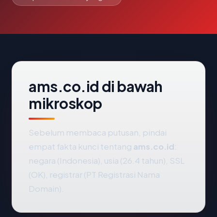
ams.co.id di bawah
mikroskop
Sebelum membaca putusan, pindai
empat fakta kunci tentang
ams.co.id
:
negara (Indonesia), usia (26.4 tahun), SSL
(OK), registrar (PT Registrasi Nama
Domain).