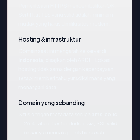
Pemeriksaan HTTPS mengembalikan OK.
Sertifikat TLS yang valid adalah minimum
mutlak yang harus dimiliki situs modern.
Hosting & infrastruktur
Domain saat ini mengarah ke server di
Indonesia
, disajikan oleh ARDH. Lokasi
hosting tidak sama dengan kepercayaan,
tetapi memberi tahu yurisdiksi mana yang
menangani data.
Domain yang sebanding
Situs dengan metadata serupa
ams.co.id
— 26.4 tahun, hosting Indonesia, SSL valid
— biasanya mencakup baik bisnis sah