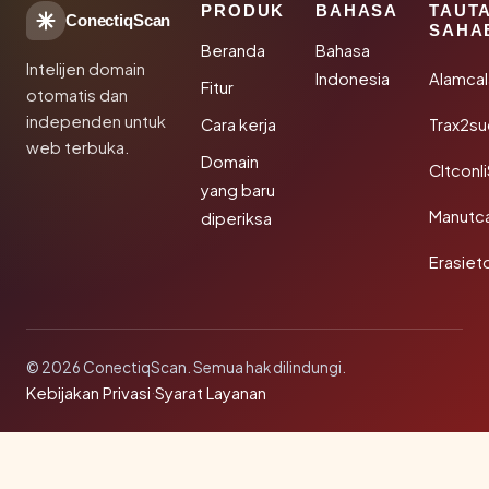
PRODUK
BAHASA
TAUT
ConectiqScan
SAHA
Beranda
Bahasa
Intelijen domain
Indonesia
Alamca
Fitur
otomatis dan
independen untuk
Cara kerja
Trax2s
web terbuka.
Domain
Cltconl
yang baru
Manutc
diperiksa
Erasiet
© 2026 ConectiqScan. Semua hak dilindungi.
Kebijakan Privasi
·
Syarat Layanan