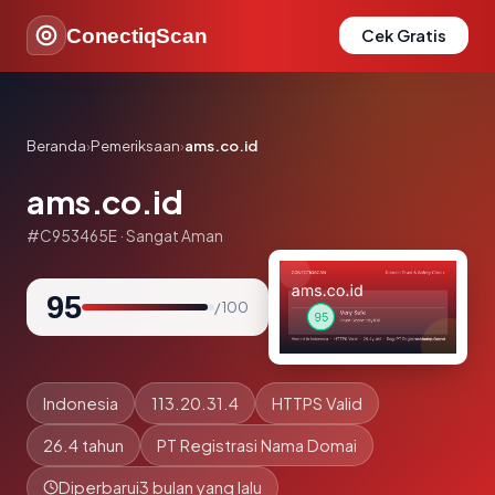
ConectiqScan
Cek Gratis
Beranda
›
Pemeriksaan
›
ams.co.id
ams.co.id
#C953465E · Sangat Aman
95
/ 100
Indonesia
113.20.31.4
HTTPS Valid
26.4 tahun
PT Registrasi Nama Domai
Diperbarui
3 bulan yang lalu