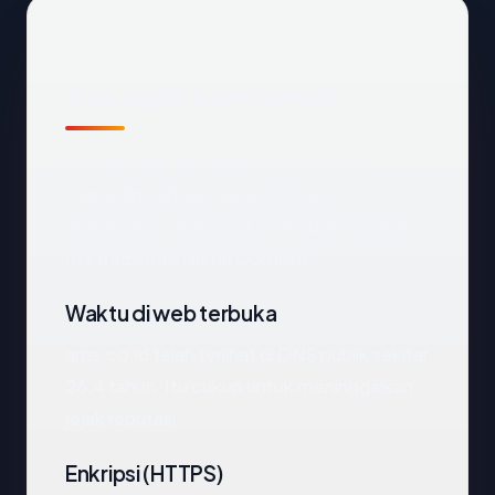
Apa yang kami amati
Melihat
ams.co.id
dari luar, titik data
terpenting adalah negara hosting
(Indonesia), status SSL (OK), dan registrar
(PT Registrasi Nama Domain).
Waktu di web terbuka
ams.co.id telah terlihat di DNS publik sekitar
26.4 tahun. Itu cukup untuk meninggalkan
jejak reputasi.
Enkripsi (HTTPS)