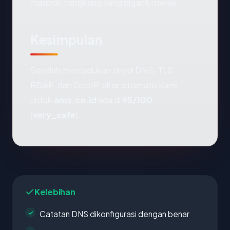
maupun cangkang yang diganti merek.
Kesimpulan
Setelah memadukan sinyal DNS, TLS,
RDAP, dan GeoIP, skor otomatis kami
untuk
ams.co.id
ada di
95/100
(
very_safe
).
Kelebihan
Catatan DNS dikonfigurasi dengan benar