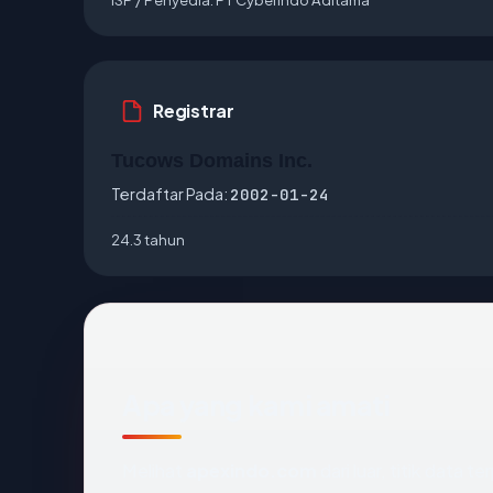
Registrar
Tucows Domains Inc.
Terdaftar Pada:
2002-01-24
24.3 tahun
Apa yang kami amati
Melihat
apexindo.com
dari luar, titik data 