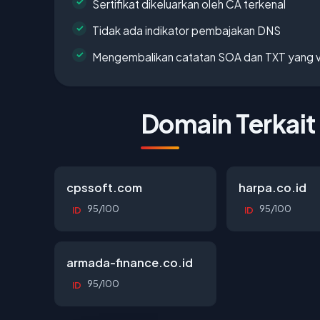
Sertifikat dikeluarkan oleh CA terkenal
Tidak ada indikator pembajakan DNS
Mengembalikan catatan SOA dan TXT yang v
Domain Terkait
cpssoft.com
harpa.co.id
95/100
95/100
ID
ID
armada-finance.co.id
95/100
ID