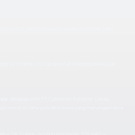
fikat TLS yang valid adalah minimum mutlak yang
kitar 24.3 tahun. Itu cukup untuk meninggalkan jejak
sia
, disajikan oleh PT Cyberindo Aditama. Lokasi
api memberi tahu yurisdiksi mana yang menangani data.
om
— 24.3 tahun, hosting Indonesia, SSL valid —