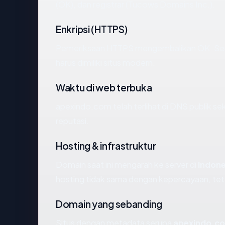
(OK), dan registrar (Tucows Domains Inc.).
Enkripsi (HTTPS)
Pemeriksaan HTTPS mengembalikan OK. Serti
harus dimiliki situs modern.
Waktu di web terbuka
apexindo.com telah terlihat di DNS publik se
reputasi.
Hosting & infrastruktur
Domain saat ini mengarah ke server di
Indone
hosting tidak sama dengan kepercayaan, tet
Domain yang sebanding
Situs dengan metadata serupa
apexindo.c