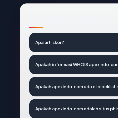
Pertanyaan Umum
Apa arti skor?
Apakah informasi WHOIS apexindo.co
Apakah apexindo.com ada di blocklist
Apakah apexindo.com adalah situs phi