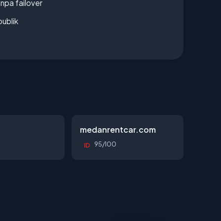
npa failover
publik
d
medanrentcar.com
95/100
ID