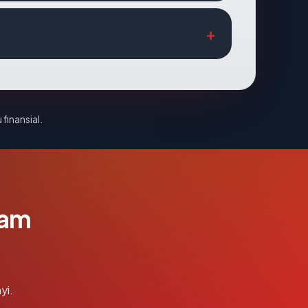
 finansial.
lam
yi.