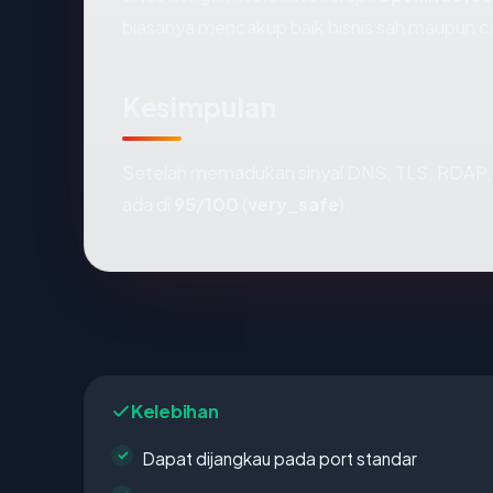
biasanya mencakup baik bisnis sah maupun c
Kesimpulan
Setelah memadukan sinyal DNS, TLS, RDAP, 
ada di
95/100
(
very_safe
).
Kelebihan
Dapat dijangkau pada port standar