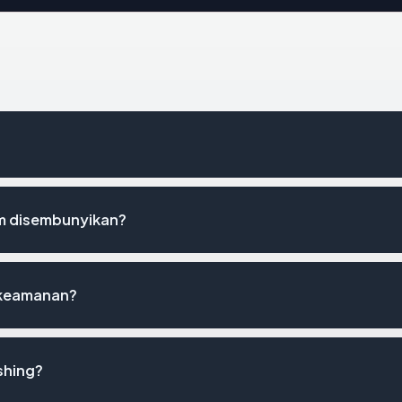
m disembunyikan?
 keamanan?
shing?