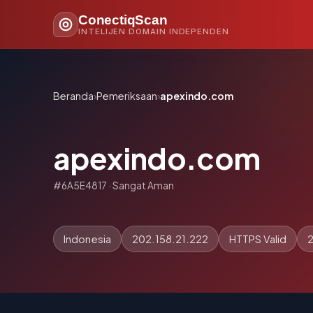
ConectiqScan
INTELIJEN DOMAIN INDEPENDEN
Beranda
›
Pemeriksaan
›
apexindo.com
apexindo.com
#6A5E4817 · Sangat Aman
Indonesia
202.158.21.222
HTTPS Valid
2