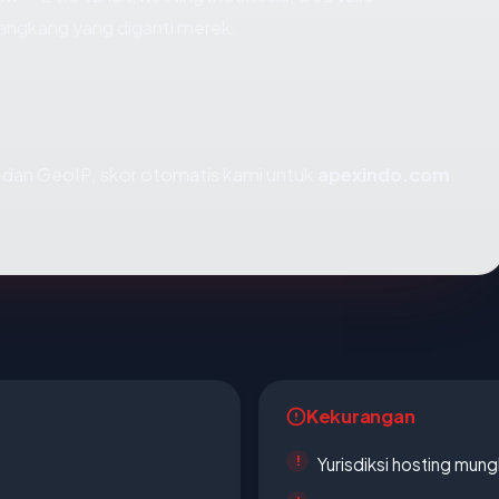
angkang yang diganti merek.
dan GeoIP, skor otomatis kami untuk
apexindo.com
Kekurangan
Yurisdiksi hosting mun