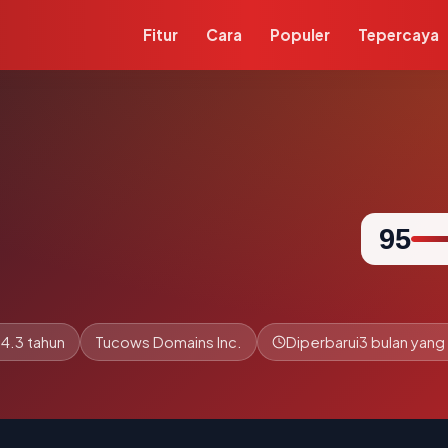
Fitur
Cara
Populer
Tepercaya
95
4.3 tahun
Tucows Domains Inc.
Diperbarui
3 bulan yang 