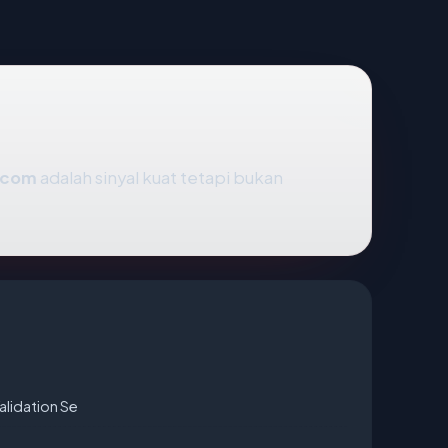
.com
adalah sinyal kuat tetapi bukan
alidation Se