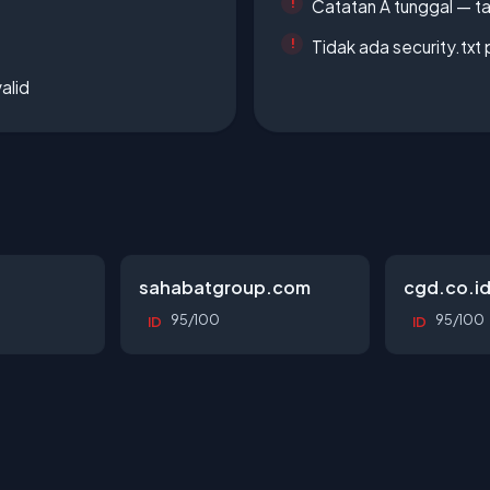
Catatan A tunggal — ta
Tidak ada security.txt 
alid
sahabatgroup.com
cgd.co.i
95/100
95/100
ID
ID