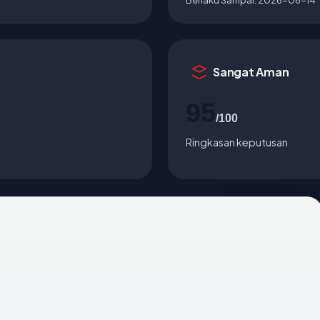
Sangat Aman
95
/100
Ringkasan keputusan
terpenting adalah negara hosting (Indonesia), status SSL