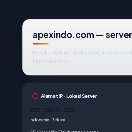
apexindo.com — server,
Perlakukan laporan di bawah sebagai gamb
keputusan akhir.
Alamat IP · Lokasi Server
202.158.21.222
Indonesia · Bekasi
ISP / Penyedia:
PT Cyberindo Aditama