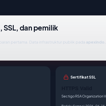
 SSL, dan pemilik
aran pertama. Data infrastruktur publik pada
apexindo
Sertifikat SSL
HTTPS Valid
Sectigo RSA Organization V
Berlaku Sampai:
2026-06-14