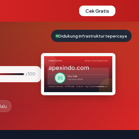
Cek Gratis
Didukung infrastruktur tepercaya
/ 100
lalu