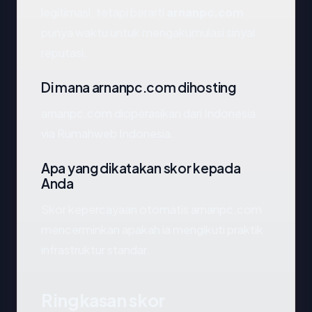
legitimasi, tetapi berarti
arnanpc.com
punya waktu untuk mengakumulasi sinyal
reputasi.
Di mana arnanpc.com dihosting
arnanpc.com dioperasikan dari Indonesia
via Rumahweb Indonesia.
Apa yang dikatakan skor kepada
Anda
Skor kepercayaan otomatis arnanpc.com
mencerminkan apakah ia mengikuti praktik
infrastruktur standar.
Ringkasan skor