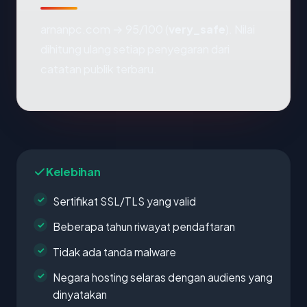
arnanpc.com → 95/100 (
very_safe
). Nilai
dihitung ulang setiap penyegaran dari
catatan publik terbaru.
Kelebihan
Sertifikat SSL/TLS yang valid
Beberapa tahun riwayat pendaftaran
Tidak ada tanda malware
Negara hosting selaras dengan audiens yang
dinyatakan