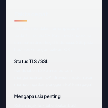
Fakta cepat
Sebelum mendalam:
arnanpc.com
terdaftar melalui CV. Rumahweb Indonesia
dan saat ini dihosting di Indonesia. SSL pada
host apex mengembalikan: OK.
Status TLS / SSL
Handshake TLS ke arnanpc.com
mengembalikan: OK. Browser modern akan
memperingatkan pengguna ketika ini gagal.
Mengapa usia penting
Rekam jejak 16.7 tahun bukan bukti