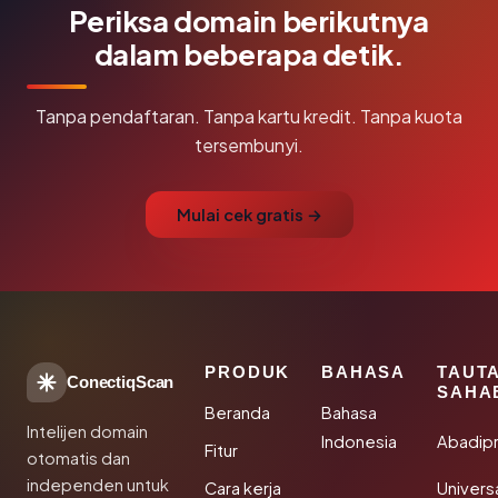
Periksa domain berikutnya
dalam beberapa detik.
Tanpa pendaftaran. Tanpa kartu kredit. Tanpa kuota
tersembunyi.
Mulai cek gratis →
PRODUK
BAHASA
TAUT
ConectiqScan
SAHA
Beranda
Bahasa
Intelijen domain
Indonesia
Abadip
Fitur
otomatis dan
independen untuk
Cara kerja
Univer