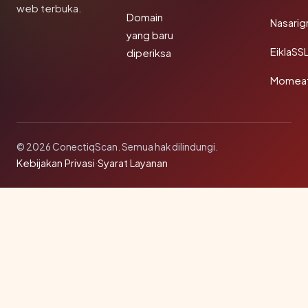
web terbuka.
Domain
Nasarig
yang baru
EiklaSS
diperiksa
Momea
© 2026 ConectiqScan. Semua hak dilindungi.
Kebijakan Privasi
·
Syarat Layanan