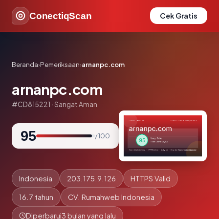
ConectiqScan
Cek Gratis
Beranda
›
Pemeriksaan
›
arnanpc.com
arnanpc.com
#CD815221 · Sangat Aman
95
/ 100
Indonesia
203.175.9.126
HTTPS Valid
16.7 tahun
CV. Rumahweb Indonesia
Diperbarui
3 bulan yang lalu