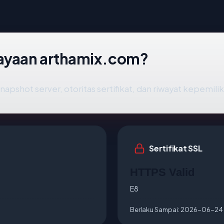
ayaan arthamix.com?
napshot server, otoritas sertifikat, dan riwayat kepemili
Sertifikat SSL
HTTPS Valid
E8
Berlaku Sampai:
2026-06-24