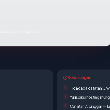
_safe
dalam skala kami.
Kekurangan
Tidak ada catatan CA
Yurisdiksi hosting mun
Catatan A tunggal — ta