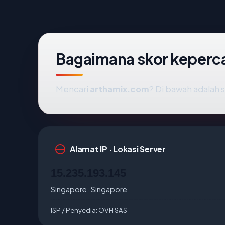
Bagaimana skor keperc
Mencari
arthamix.com
? Di bawah adalah s
Alamat IP · Lokasi Server
15.235.193.145
Singapore · Singapore
ISP / Penyedia:
OVH SAS