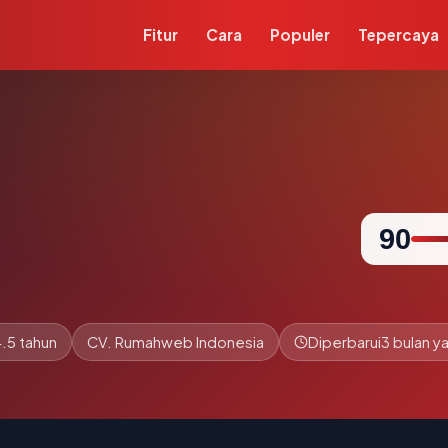
Fitur
Cara
Populer
Tepercaya
90
4.5 tahun
CV. Rumahweb Indonesia
Diperbarui
3 bulan ya