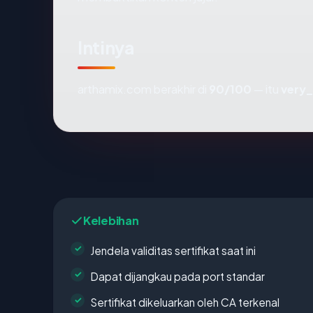
Intinya
arthamix.com berakhir di
90/100
— itu
very
Kelebihan
Jendela validitas sertifikat saat ini
Dapat dijangkau pada port standar
Sertifikat dikeluarkan oleh CA terkenal