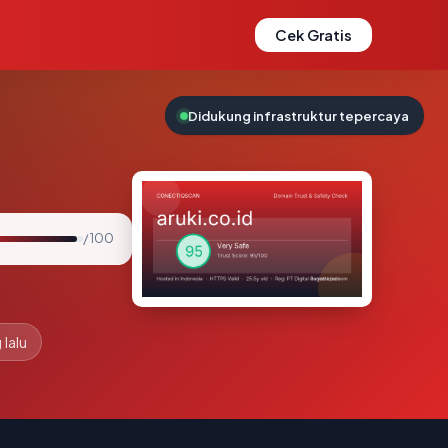
Cek Gratis
Didukung infrastruktur tepercaya
/ 100
 lalu