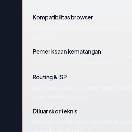
menelusuri sinyal-sinyal yang paling relevan sa
Kompatibilitas browser
Browser umum akan menerima konfigurasi TLS
saat ini: OK.
Pemeriksaan kematangan
Dari segi kematangan,
aruki.co.id
berada dal
Routing & ISP
Lalu lintas ke aruki.co.id saat ini berakhir di 
menjalankan traceroute.
Di luar skor teknis
Profil teknis bersih hanya membuktikan
aruki
membuktikan konten jujur.