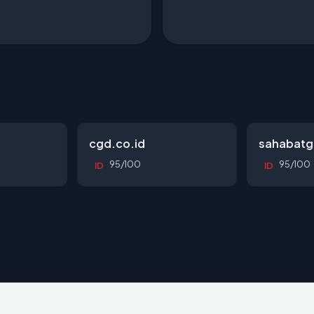
cgd.co.id
sahabatg
95/100
95/100
ID
ID