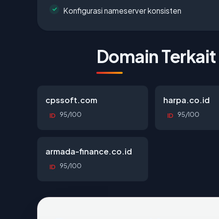
Konfigurasi nameserver konsisten
Domain Terkait
cpssoft.com
harpa.co.id
95/100
95/100
ID
ID
armada-finance.co.id
95/100
ID