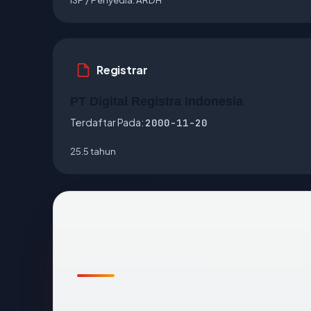
Registrar
PT Digital Registra Indonesia
Terdaftar Pada:
2000-11-20
25.5 tahun
Tinjauan Teknis
Domain
aruki.co.id
dapat dijangkau dan men