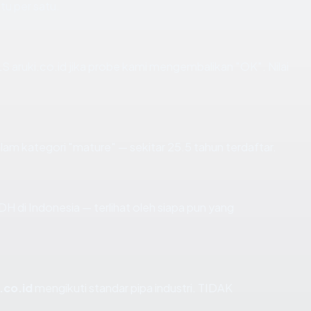
tu per satu.
 aruki.co.id jika probe kami mengembalikan "OK". Nilai
am kategori "mature" — sekitar 25.5 tahun terdaftar.
ARDH di Indonesia — terlihat oleh siapa pun yang
.co.id
mengikuti standar pipa industri. TIDAK