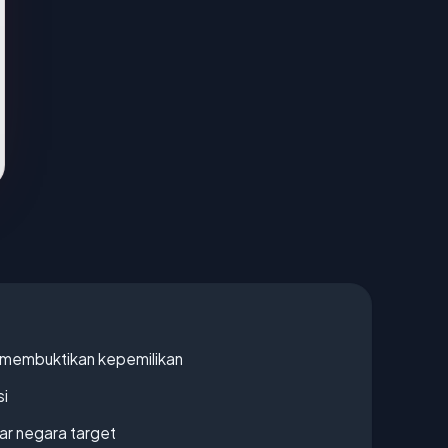
ak membuktikan kepemilikan
si
uar negara target