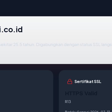
i.co.id
sekitar 25.5 tahun. Digabungkan dengan status SSL lan
Sertifikat SSL
HTTPS Valid
R13
Berlaku Sampai:
2026-07-13