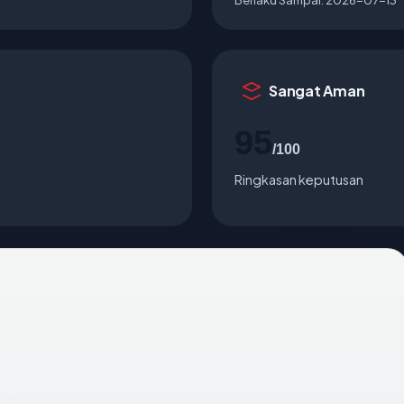
Sangat Aman
95
/100
Ringkasan keputusan
garah ke Indonesia via ARDH. Di bawah kami