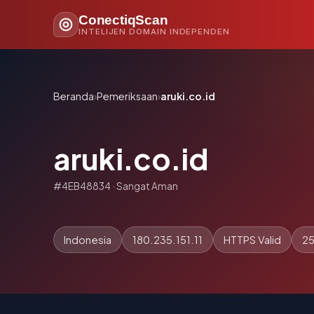
ConectiqScan
INTELIJEN DOMAIN INDEPENDEN
Beranda
›
Pemeriksaan
›
aruki.co.id
aruki.co.id
#4EB48834 · Sangat Aman
Indonesia
180.235.151.11
HTTPS Valid
25