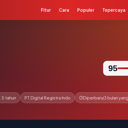
Fitur
Cara
Populer
Tepercaya
95
.5 tahun
PT Digital Registra Indo
Diperbarui
3 bulan yang