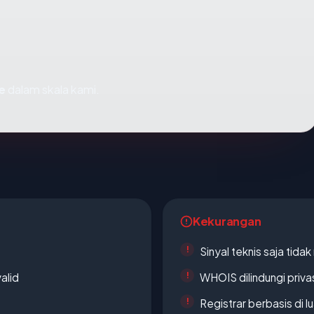
e
dalam skala kami.
Kekurangan
Sinyal teknis saja tid
alid
WHOIS dilindungi priva
Registrar berbasis di l