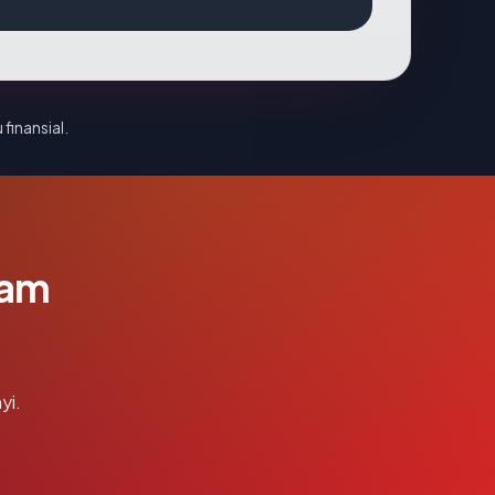
 finansial.
lam
yi.