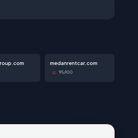
roup.com
medanrentcar.com
95/100
ID