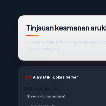
Tinjauan keamanan aruk
Catatan publik untuk
aruki.co.id
kembali 
kepercayaan kami.
Alamat IP · Lokasi Server
180.235.151.11
Indonesia · Kuningan Barat
ISP / Penyedia:
ARDH