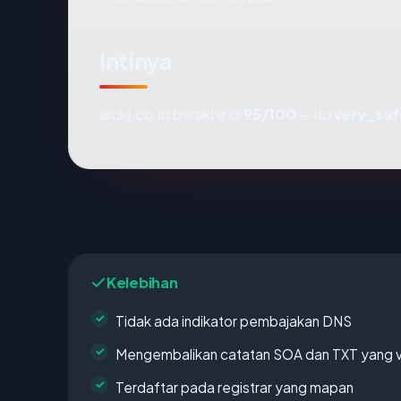
Intinya
aruki.co.id berakhir di
95/100
— itu
very_saf
Kelebihan
Tidak ada indikator pembajakan DNS
Mengembalikan catatan SOA dan TXT yang v
Terdaftar pada registrar yang mapan