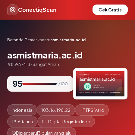
ConectiqScan
Cek Gratis
Beranda
›
Pemeriksaan
›
asmistmaria.ac.id
asmistmaria.ac.id
#839A7418 · Sangat Aman
95
/ 100
Indonesia
103.16.198.22
HTTPS Valid
19.6 tahun
PT Digital Registra Indo
Diperbarui
3 bulan yang lalu