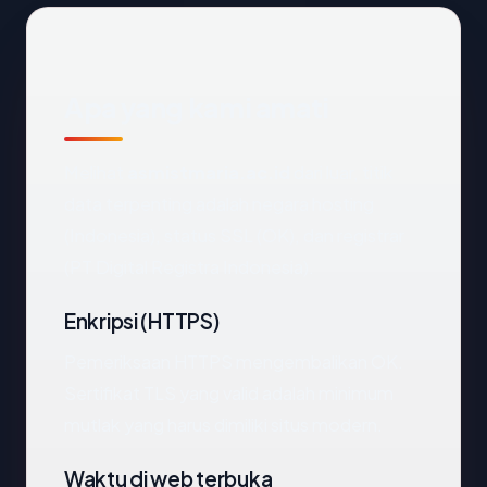
Apa yang kami amati
Melihat
asmistmaria.ac.id
dari luar, titik
data terpenting adalah negara hosting
(Indonesia), status SSL (OK), dan registrar
(PT Digital Registra Indonesia).
Enkripsi (HTTPS)
Pemeriksaan HTTPS mengembalikan OK.
Sertifikat TLS yang valid adalah minimum
mutlak yang harus dimiliki situs modern.
Waktu di web terbuka