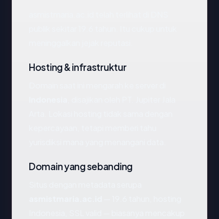
asmistmaria.ac.id telah terlihat di DNS
publik sekitar 19.6 tahun. Itu cukup untuk
meninggalkan jejak reputasi.
Hosting & infrastruktur
Domain saat ini mengarah ke server di
Indonesia
, disajikan oleh PT. Jupiter Jala
Arta. Lokasi hosting tidak sama dengan
kepercayaan, tetapi memberi tahu
yurisdiksi mana yang menangani data.
Domain yang sebanding
Situs dengan metadata serupa
asmistmaria.ac.id
— 19.6 tahun, hosting
Indonesia, SSL valid — biasanya mencakup