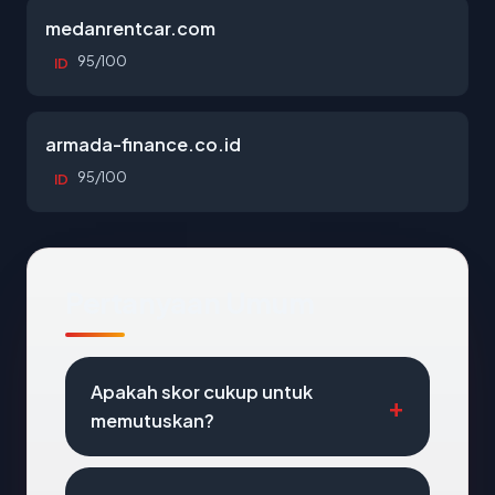
medanrentcar.com
95/100
ID
armada-finance.co.id
95/100
ID
Pertanyaan Umum
Apakah skor cukup untuk
memutuskan?