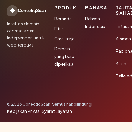
PRODUK
BAHASA
TAUT
ConectiqScan
SAHA
Beranda
Bahasa
Intelijen domain
Indonesia
Tirtasa
Fitur
otomatis dan
independen untuk
Cara kerja
Alamca
web terbuka.
Domain
Radioh
yang baru
Kosmon
diperiksa
Baliwe
© 2026 ConectiqScan. Semua hak dilindungi.
Kebijakan Privasi
·
Syarat Layanan