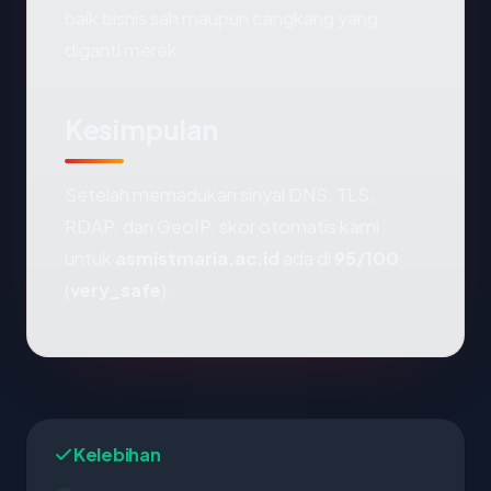
baik bisnis sah maupun cangkang yang
diganti merek.
Kesimpulan
Setelah memadukan sinyal DNS, TLS,
RDAP, dan GeoIP, skor otomatis kami
untuk
asmistmaria.ac.id
ada di
95/100
(
very_safe
).
Kelebihan