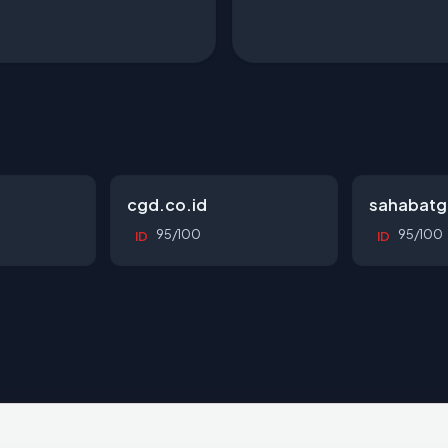
cgd.co.id
sahabatg
95/100
95/100
ID
ID