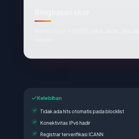
Ringkasan skor
asrindo.co.id → 95/100 (
very_safe
). Nilai 
terbaru.
Kelebihan
Tidak ada hits otomatis pada blocklist
Konektivitas IPv6 hadir
Registrar terverifikasi ICANN