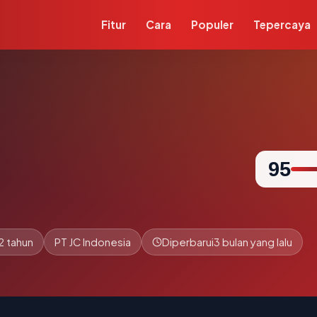
Fitur
Cara
Populer
Tepercaya
95
2 tahun
PT JC Indonesia
Diperbarui
3 bulan yang lalu