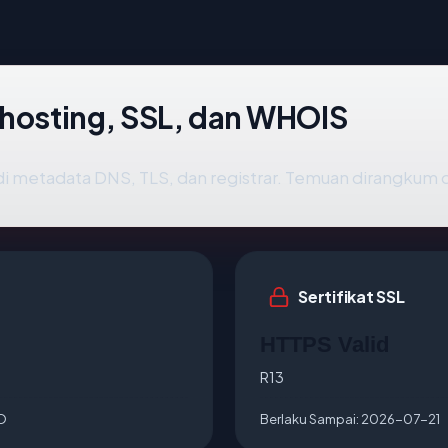
 hosting, SSL, dan WHOIS
i metadata DNS, TLS, dan registrar. Temuan dirangkum 
Sertifikat SSL
HTTPS Valid
R13
O
Berlaku Sampai:
2026-07-21