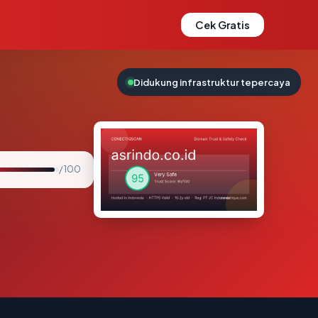
Cek Gratis
Didukung infrastruktur tepercaya
/ 100