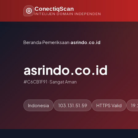
ConectiqScan
INTELIJEN DOMAIN INDEPENDEN
Beranda
›
Pemeriksaan
›
asrindo.co.id
asrindo.co.id
#C6CB1F91 · Sangat Aman
Indonesia
103.131.51.59
HTTPS Valid
19.