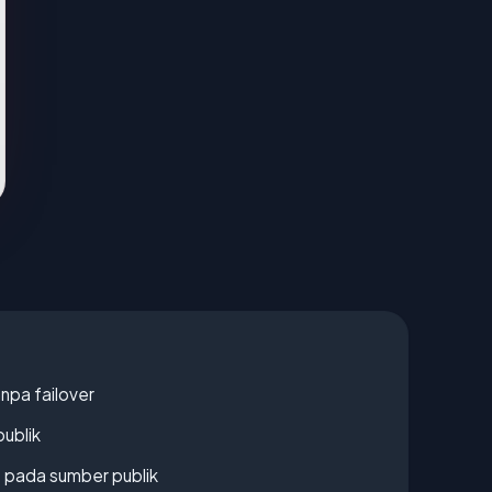
npa failover
publik
s pada sumber publik