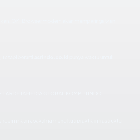
ikan: OK. Browser modern akan memperingatkan
 tetapi berarti
asrindo.co.id
punya waktu untuk
ia via PT ARDETAMEDIA GLOBAL KOMPUTINDO.
cerminkan apakah ia mengikuti praktik infrastruktur