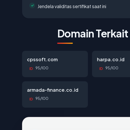
Jendela validitas sertifikat saat ini
Domain Terkait
cpssoft.com
harpa.co.id
95/100
95/100
ID
ID
armada-finance.co.id
95/100
ID