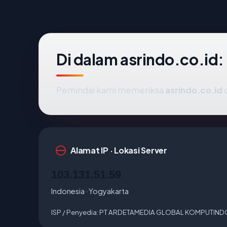
Di dalam asrindo.co.id:
Pemindai kami memeriksa
asrindo.co.id
d
Alamat IP · Lokasi Server
103.131.51.59
Indonesia · Yogyakarta
ISP / Penyedia:
PT ARDETAMEDIA GLOBAL KOMPUTIND