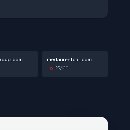
roup.com
medanrentcar.com
95/100
ID