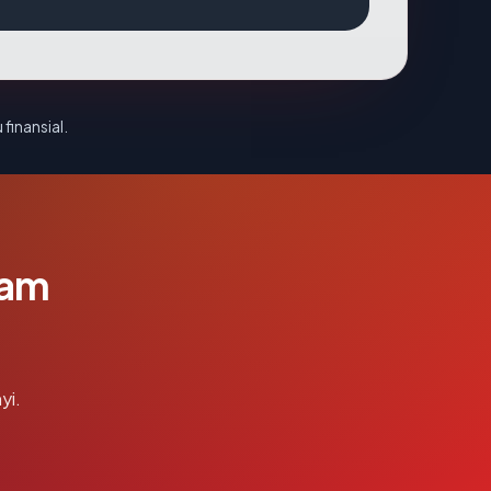
 finansial.
lam
yi.