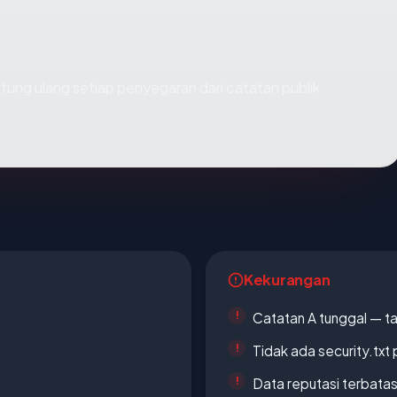
dihitung ulang setiap penyegaran dari catatan publik
Kekurangan
Catatan A tunggal — ta
Tidak ada security.txt 
Data reputasi terbata