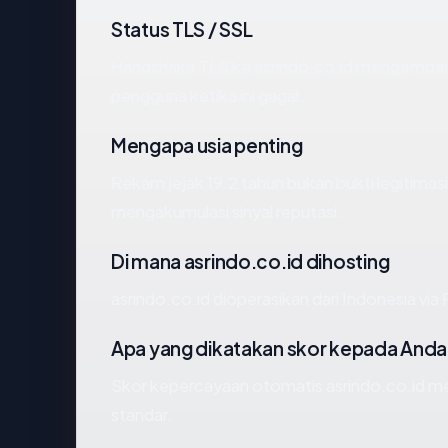
Status TLS / SSL
Handshake TLS ke asrindo.co.id mengembal
pengguna ketika ini gagal.
Mengapa usia penting
Rekam jejak 19.2 tahun bukan bukti legitimasi,
mengakumulasi sinyal reputasi.
Di mana asrindo.co.id dihosting
asrindo.co.id dioperasikan dari Indones
Apa yang dikatakan skor kepada Anda
Skor kepercayaan otomatis asrindo.co.id men
standar.