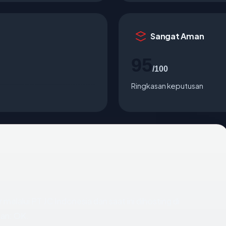
Sangat Aman
95
/100
Ringkasan keputusan
 melalui PT JC Indonesia dan saat ini dihosting di
an: OK.