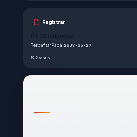
Registrar
PT JC Indonesia
Terdaftar Pada:
2007-03-27
19.2 tahun
Fakta cepat
Sebelum mendalam:
asrindo.co.id
terdaftar
Indonesia. SSL pada host apex mengembalik