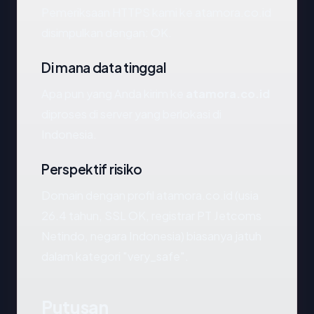
Pemeriksaan HTTPS kami ke atamora.co.id
disimpulkan dengan: OK.
Di mana data tinggal
Apa pun yang Anda kirim ke
atamora.co.id
diproses di server yang berlokasi di
Indonesia.
Perspektif risiko
Domain dengan profil atamora.co.id (usia
26.4 tahun, SSL OK, registrar PT Jetcoms
Netindo, negara Indonesia) biasanya jatuh
dalam kategori "very_safe".
Putusan