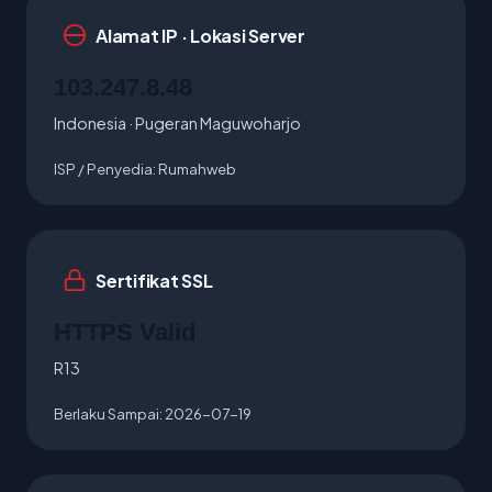
Alamat IP · Lokasi Server
103.247.8.48
Indonesia · Pugeran Maguwoharjo
ISP / Penyedia:
Rumahweb
Sertifikat SSL
HTTPS Valid
R13
Berlaku Sampai:
2026-07-19