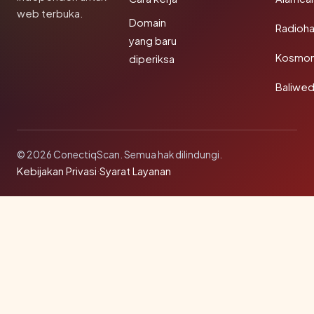
web terbuka.
Domain
Radioh
yang baru
Kosmon
diperiksa
Baliwe
© 2026 ConectiqScan. Semua hak dilindungi.
Kebijakan Privasi
·
Syarat Layanan