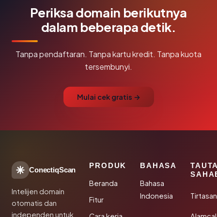
Periksa domain berikutnya
dalam beberapa detik.
Tanpa pendaftaran. Tanpa kartu kredit. Tanpa kuota
tersembunyi.
Mulai cek gratis →
PRODUK
BAHASA
TAUT
ConectiqScan
SAHA
Beranda
Bahasa
Intelijen domain
Indonesia
Tirtasa
Fitur
otomatis dan
independen untuk
Cara kerja
Alamca