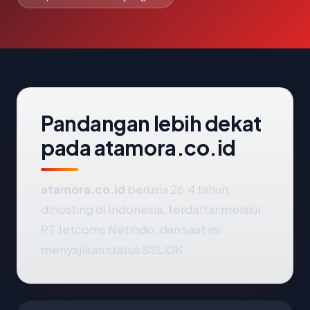
Pandangan lebih dekat
pada atamora.co.id
atamora.co.id
berusia 26.4 tahun,
dihosting di Indonesia, terdaftar melalui
PT Jetcoms Netindo, dan saat ini
menyajikan status SSL OK.