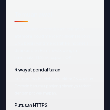
Temuan awal
Pemeriksaan otomatis kami terhadap
atamora.co.id
mengembalikan respons
DNS bersih yang mengarah ke Indonesia,
disajikan oleh Rumahweb, dengan
handshake TLS merespons OK.
Riwayat pendaftaran
atamora.co.id telah ada sekitar 26.4 tahun.
Domain berumur panjang biasanya terkait
dengan proyek mapan.
Putusan HTTPS