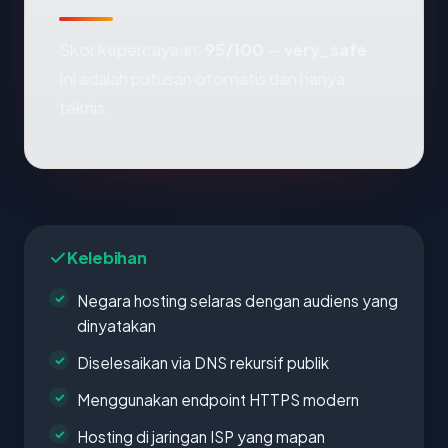
Skor kepercayaan:
95/100
—
very_safe
.
Ini adalah putusan otomatis dan hanya
teknis.
Kelebihan
Negara hosting selaras dengan audiens yang
dinyatakan
Diselesaikan via DNS rekursif publik
Menggunakan endpoint HTTPS modern
Hosting di jaringan ISP yang mapan