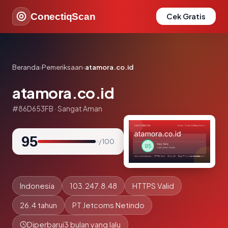
ConectiqScan
Cek Gratis
Beranda
›
Pemeriksaan
›
atamora.co.id
atamora.co.id
#86D653FB · Sangat Aman
95
/ 100
Indonesia
103.247.8.48
HTTPS Valid
26.4 tahun
PT Jetcoms Netindo
Diperbarui
3 bulan yang lalu