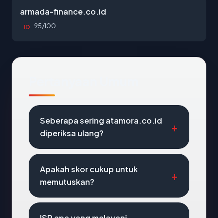
armada-finance.co.id
95/100
ID
Pertanyaan Umum
Seberapa sering atamora.co.id
diperiksa ulang?
Apakah skor cukup untuk
memutuskan?
ISP apa yang melayani