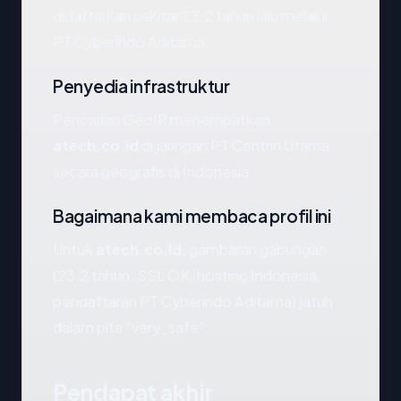
didaftarkan sekitar 23.2 tahun lalu melalui
PT Cyberindo Aditama.
Penyedia infrastruktur
Pencarian GeoIP menempatkan
atech.co.id
di jaringan PT Centrin Utama,
secara geografis di Indonesia.
Bagaimana kami membaca profil ini
Untuk
atech.co.id
, gambaran gabungan
(23.2 tahun, SSL OK, hosting Indonesia,
pendaftaran PT Cyberindo Aditama) jatuh
dalam pita "very_safe".
Pendapat akhir