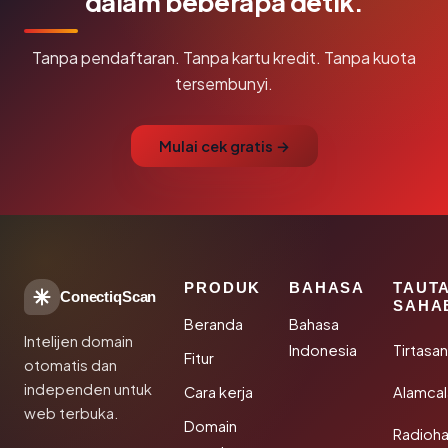
dalam beberapa detik.
Tanpa pendaftaran. Tanpa kartu kredit. Tanpa kuota
tersembunyi.
Mulai cek gratis →
PRODUK
BAHASA
TAUT
ConectiqScan
SAHA
Beranda
Bahasa
Intelijen domain
Indonesia
Tirtasa
Fitur
otomatis dan
independen untuk
Cara kerja
Alamca
web terbuka.
Domain
Radioh