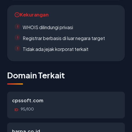
Kekurangan
WHOIS dilindungi privasi
Registrar berbasis di luar negara target
Tidak ada jejak korporat terkait
Domain Terkait
cpssoft.com
95/100
ID
harpa.co.id