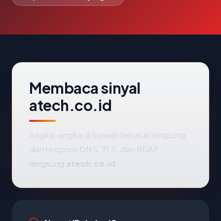
Membaca sinyal
atech.co.id
Angka-angka di bawah berasal langsung
dari respons DNS, TLS, dan RDAP
langsung
atech.co.id
.