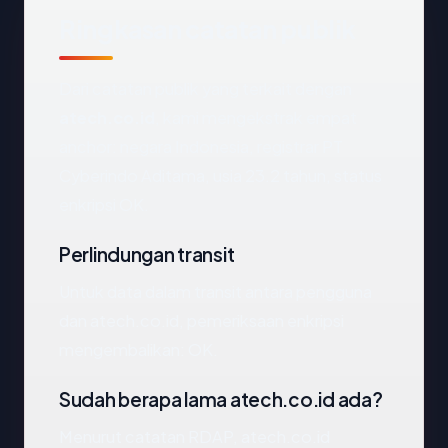
Ringkasan catatan publik
Dari catatan publik yang terkait dengan
atech.co.id
, kami mengekstrak empat
anchor: negara Indonesia, registrar PT
Cyberindo Aditama, usia 23.2 tahun, status
enkripsi OK.
Perlindungan transit
Untuk data dalam transit antara pengguna
dan atech.co.id, pemeriksaan enkripsi
mengembalikan: OK.
Sudah berapa lama atech.co.id ada?
Menurut catatan RDAP, atech.co.id