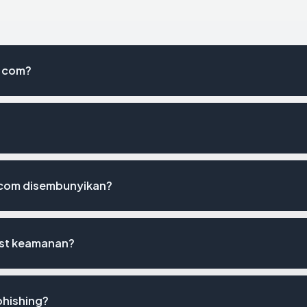
t.com?
.com disembunyikan?
ist keamanan?
phishing?