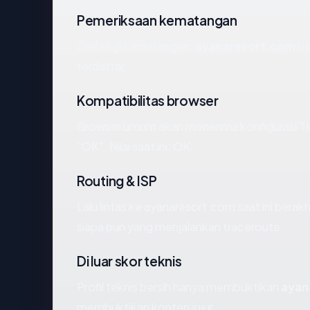
Pemeriksaan kematangan
Dari segi kematangan,
ayanaresort.com
be
terdaftar.
Kompatibilitas browser
Browser umum akan menerima konfigurasi T
"OK". Nilai saat ini: OK.
Routing & ISP
Lalu lintas ke ayanaresort.com saat ini berakh
siapa pun yang menjalankan traceroute.
Di luar skor teknis
Profil teknis bersih hanya membuktikan
ayan
membuktikan konten jujur.