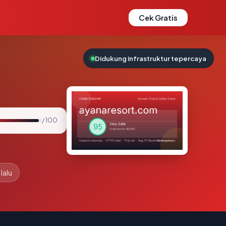
Cek Gratis
Didukung infrastruktur tepercaya
/ 100
lalu