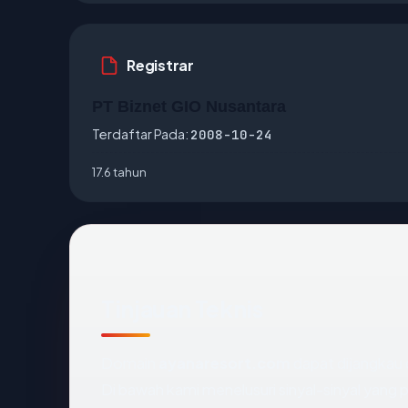
Registrar
PT Biznet GIO Nusantara
Terdaftar Pada:
2008-10-24
17.6 tahun
Tinjauan Teknis
Domain
ayanaresort.com
dapat dijangkau 
Di bawah kami menelusuri sinyal-sinyal yang pa