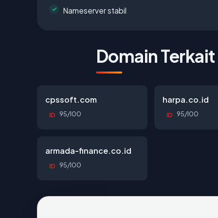
Nameserver stabil
Domain Terkait
cpssoft.com
harpa.co.id
95/100
95/100
ID
ID
armada-finance.co.id
95/100
ID