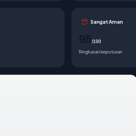
Sangat Aman
95
/100
Ringkasan keputusan
dan mengarah ke Indonesia via PT Biznet Gio Nusantara.
ling relevan satu per satu.