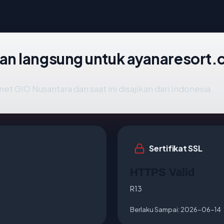
an langsung untuk ayanaresort
net GIO Nusantara dan saat ini disajikan dari Indonesia.
Sertifikat SSL
HTTPS Valid
R13
Berlaku Sampai:
2026-06-14