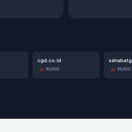
cgd.co.id
sahabatg
95/100
95/100
ID
ID