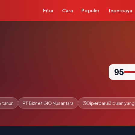
Fitur
Cara
Populer
Tepercaya
95
6 tahun
PT Biznet GIO Nusantara
Diperbarui
3 bulan yang 