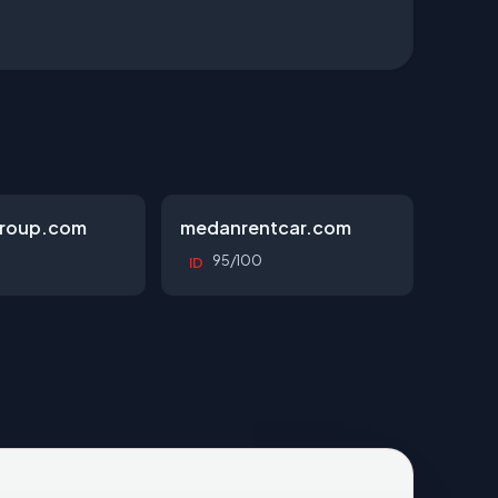
roup.com
medanrentcar.com
95/100
ID