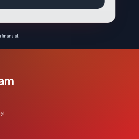
 finansial.
lam
yi.