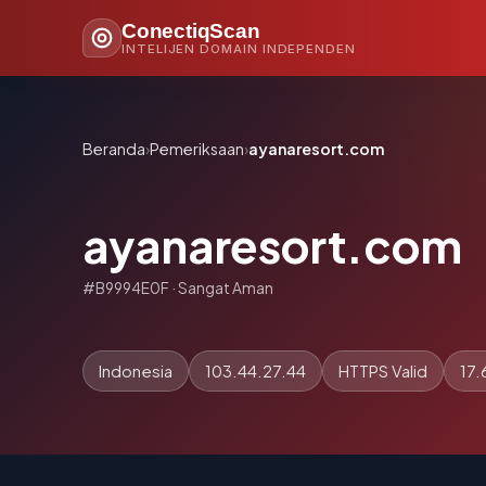
ConectiqScan
INTELIJEN DOMAIN INDEPENDEN
Beranda
›
Pemeriksaan
›
ayanaresort.com
ayanaresort.com
#B9994E0F · Sangat Aman
Indonesia
103.44.27.44
HTTPS Valid
17.