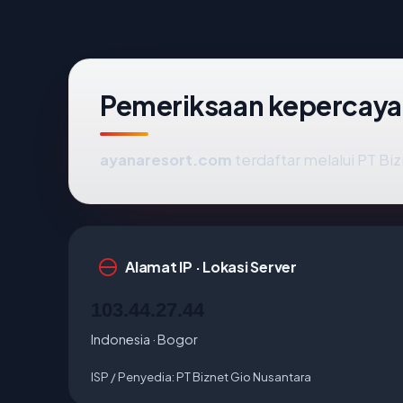
Pemeriksaan kepercaya
ayanaresort.com
terdaftar melalui PT Biz
Alamat IP · Lokasi Server
103.44.27.44
Indonesia · Bogor
ISP / Penyedia:
PT Biznet Gio Nusantara