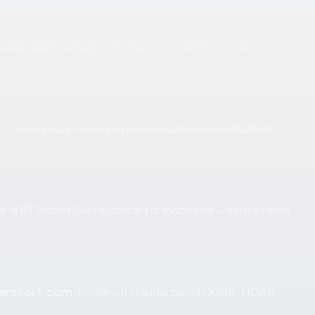
rada dalam kategori "mature" — sekitar 17.6 tahun
LS ayanaresort.com jika probe kami mengembalikan
ir di PT Biznet Gio Nusantara di Indonesia — terlihat oleh
aresort.com
mengikuti standar pipa industri. TIDAK