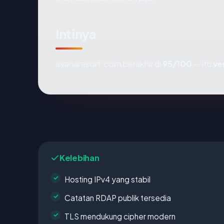
Intinya
ayanaresort.com berakhir di
95/100
— itu
ve
Kelebihan
Hosting IPv4 yang stabil
Catatan RDAP publik tersedia
TLS mendukung cipher modern