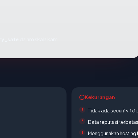
ry_safe
dalam skala kami.
Kekurangan
Tidak ada security.txt 
Data reputasi terbata
Menggunakan hosting 