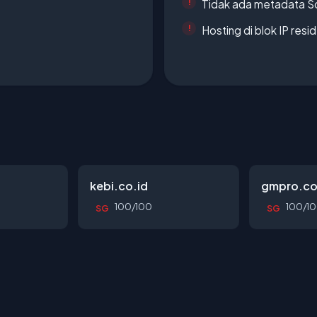
Tidak ada metadata S
Hosting di blok IP resi
kebi.co.id
gmpro.co
100/100
100/1
SG
SG