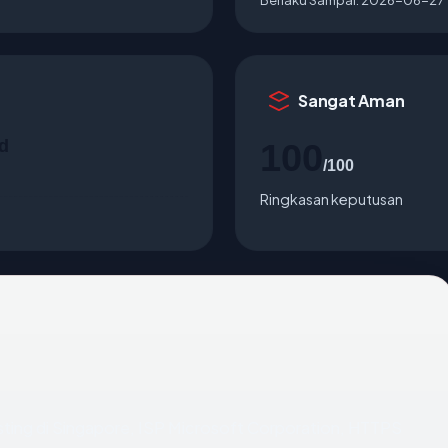
Sangat Aman
d
100
/100
Ringkasan keputusan
osting di Singapore, ISP Microsoft Corporation, HTTPS