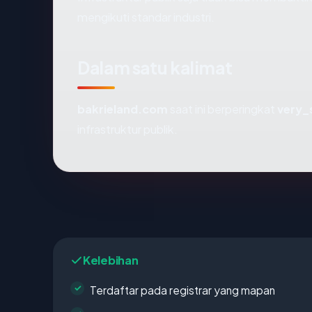
mengikuti standar industri.
Dalam satu kalimat
bakrieland.com
saat ini berperingkat
very_
infrastruktur publik.
Kelebihan
Terdaftar pada registrar yang mapan