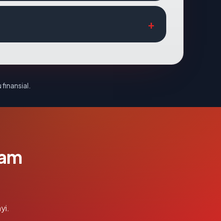
 finansial.
lam
yi.