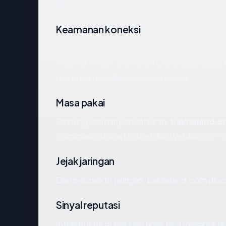
OK.
Keamanan koneksi
Kami melakukan handshake TLS terhadap ba
registrar (Web Commerce Communications Li
memberi tampilan keamanan dasar.
Masa pakai
Dihitung dari hari pendaftaran,
bakrieland.
Communications Limited dba WebNic.cc — d
Jejak jaringan
Dari perspektif jaringan, bakrieland.com dih
Sinyal reputasi
Infrastruktur publik saja tidak bisa membukt