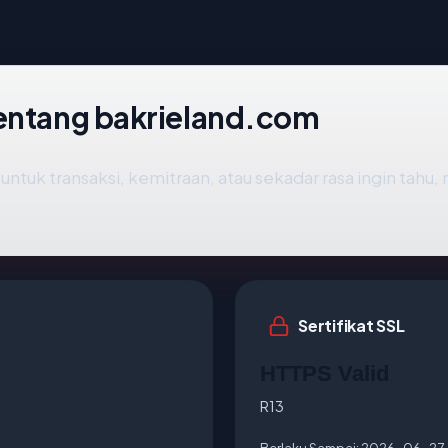
tentang bakrieland.com
untuk transaksi, kemitraan, atau sekadar rasa ingin tahu,
Sertifikat SSL
HTTPS Valid
R13
Berlaku Sampai:
2026-06-27