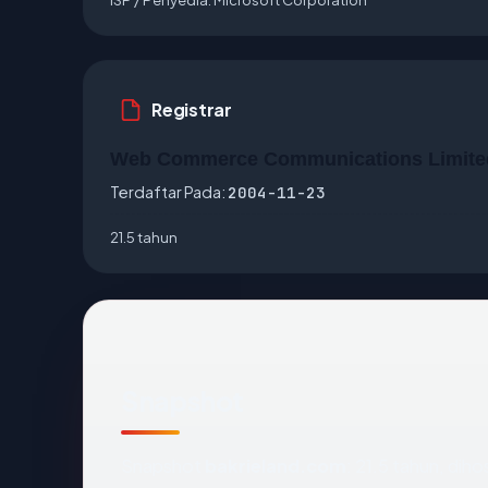
Registrar
Web Commerce Communications Limite
Terdaftar Pada:
2004-11-23
21.5 tahun
Snapshot
Snapshot
bakrieland.com
: 21.5 tahun, dih