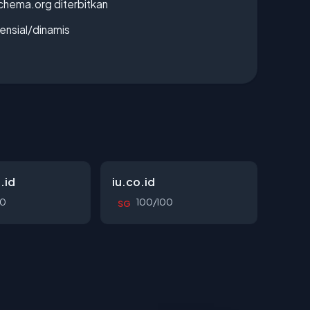
chema.org diterbitkan
densial/dinamis
.id
iu.co.id
00
100/100
SG