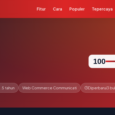
Fitur
Cara
Populer
Tepercaya
100
1.5 tahun
Web Commerce Communicati
Diperbarui
3 bu