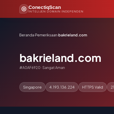
ConectiqScan
INTELIJEN DOMAIN INDEPENDEN
Beranda
›
Pemeriksaan
›
bakrieland.com
bakrieland.com
#A0AF6920 · Sangat Aman
Singapore
4.193.136.224
HTTPS Valid
2