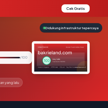
Cek Gratis
Didukung infrastruktur tepercaya
/ 100
lan yang lalu