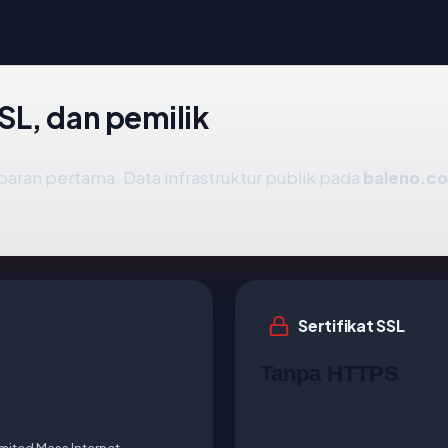
SL, dan pemilik
aran pertama. Data infrastruktur publik pada
baleno.c
Sertifikat SSL
Tanpa HTTPS
ited Mass Internet