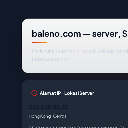
baleno.com — server, S
Perlakukan laporan di bawah sebagai gamb
keputusan akhir.
Alamat IP · Lokasi Server
203.198.62.11
Hong Kong · Central
ISP / Penyedia:
Hong Kong Telecommunications (HKT) Lim