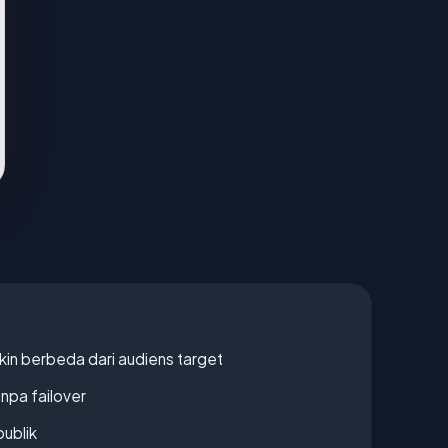
gkin berbeda dari audiens target
npa failover
publik