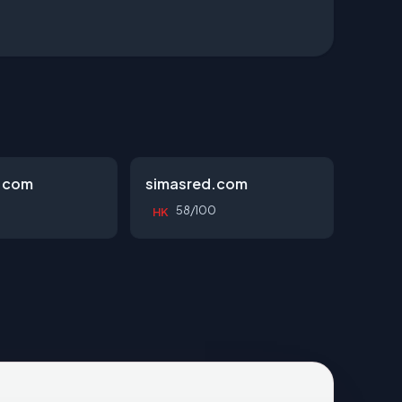
.com
simasred.com
58/100
HK