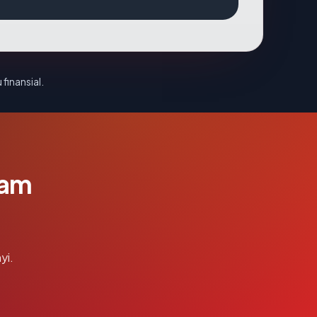
 finansial.
lam
yi.