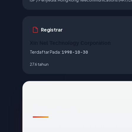
Registrar
Xin Net Technology Corporation
Terdaftar Pada:
1998-10-30
27.6 tahun
Temuan awal
Pemeriksaan otomatis kami terhadap
balen