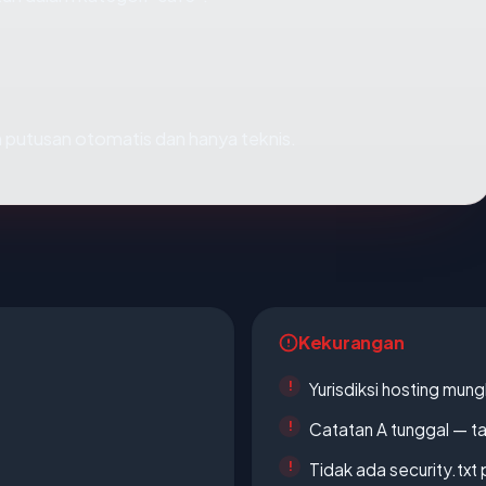
ah putusan otomatis dan hanya teknis.
Kekurangan
Yurisdiksi hosting mun
Catatan A tunggal — ta
Tidak ada security.txt 