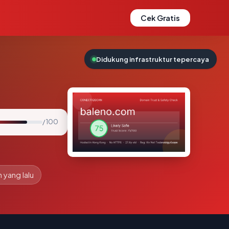
Cek Gratis
Didukung infrastruktur tepercaya
/ 100
n yang lalu