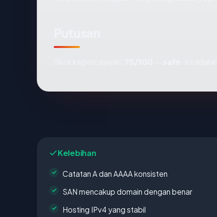
Putusan
Skor kepercayaan:
75/100
—
safe
. Ini adal
Kelebihan
Catatan A dan AAAA konsisten
SAN mencakup domain dengan benar
Hosting IPv4 yang stabil