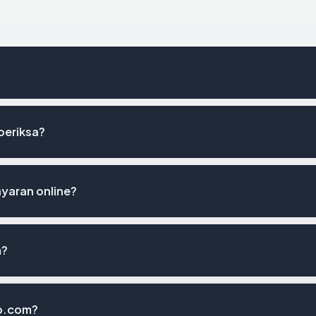
periksa?
yaran online?
m?
no.com?