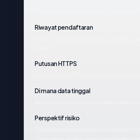
mengarah ke Hong Kong, disajikan oleh Hon
Internet, dengan handshake TLS merespons
Riwayat pendaftaran
baleno.com telah ada sekitar 27.6 tahun. D
mapan.
Putusan HTTPS
Pemeriksaan HTTPS kami ke baleno.com dis
Di mana data tinggal
Apa pun yang Anda kirim ke
baleno.com
dipr
Perspektif risiko
Domain dengan profil baleno.com (usia 27.6 
Corporation, negara Hong Kong) biasanya jat