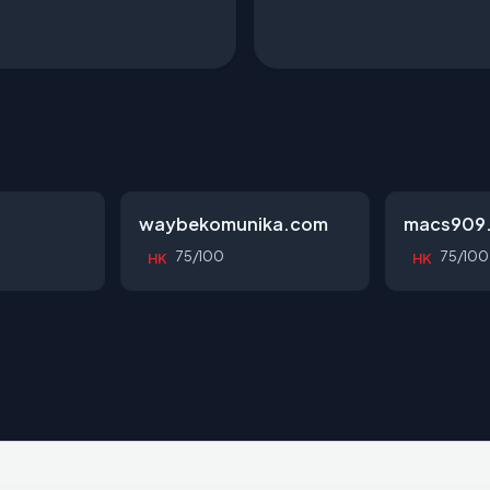
waybekomunika.com
macs909
75/100
75/100
HK
HK