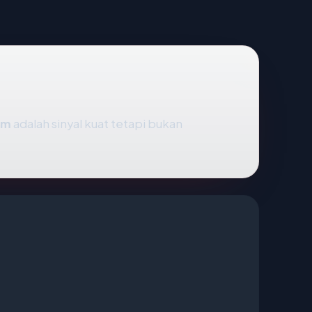
om
adalah sinyal kuat tetapi bukan