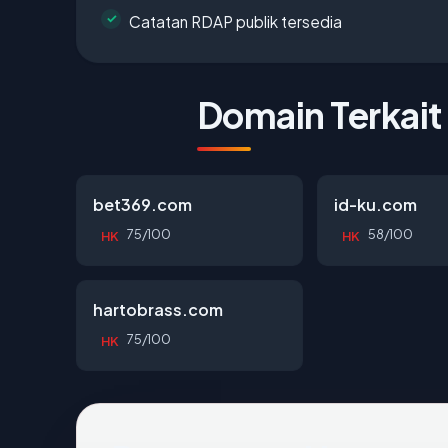
Catatan RDAP publik tersedia
Domain Terkait
bet369.com
id-ku.com
75/100
58/100
HK
HK
hartobrass.com
75/100
HK