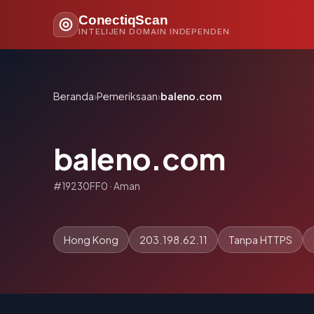
ConectiqScan
INTELIJEN DOMAIN INDEPENDEN
Beranda
›
Pemeriksaan
›
baleno.com
baleno.com
#19230FF0 · Aman
Hong Kong
203.198.62.11
Tanpa HTTPS