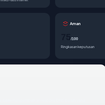
Aman
75
/100
Ringkasan keputusan
o.com
mengembalikan respons DNS bersih yang