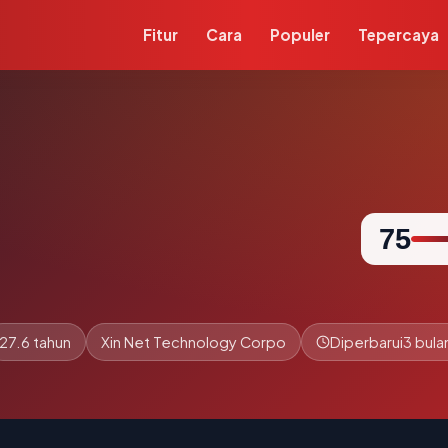
Fitur
Cara
Populer
Tepercaya
75
27.6 tahun
Xin Net Technology Corpo
Diperbarui
3 bula