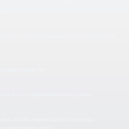
g Kong Telecommunications (HKT) Limited Mass
 No.
omain berumur panjang biasanya terkait dengan proyek
impulkan dengan: No.
oses di server yang berlokasi di Hong Kong.
tahun, SSL No, registrar Xin Net Technology
uh dalam kategori "safe".