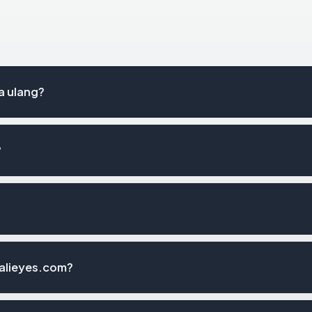
a ulang?
?
balieyes.com?