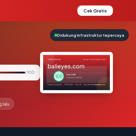
Cek Gratis
Didukung infrastruktur tepercaya
/ 100
 lalu