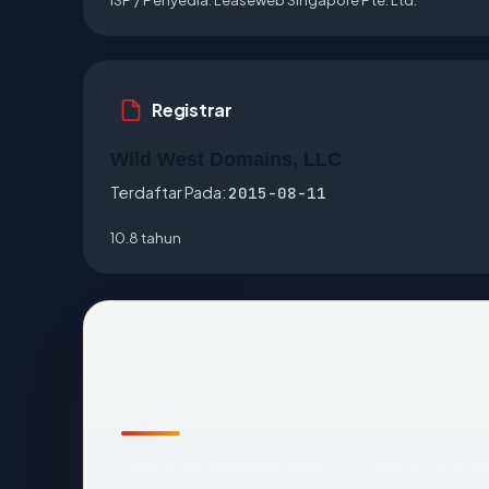
Registrar
Wild West Domains, LLC
Terdaftar Pada:
2015-08-11
10.8 tahun
Snapshot
Snapshot
balieyes.com
: 10.8 tahun, dihos