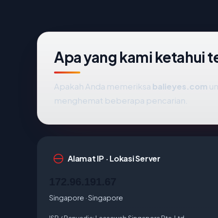
Apa yang kami ketahui 
Apakah Anda memeriksa
balieyes.com
un
menghemat beberapa pencarian.
Alamat IP · Lokasi Server
172.96.191.67
Singapore · Singapore
ISP / Penyedia:
Leaseweb Singapore Pte. Ltd.