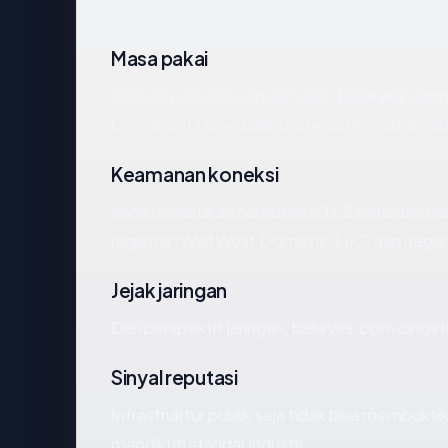
HTTPS OK.
Masa pakai
Dihitung dari hari pendaftaran,
balieyes.co
Domains, LLC — dalam kategori kematangan
Keamanan koneksi
Kami melakukan handshake TLS terhadap ba
registrar (Wild West Domains, LLC) dan nega
Jejak jaringan
Dari perspektif jaringan, balieyes.com dihos
Sinyal reputasi
Infrastruktur publik saja tidak bisa membukt
mengikuti standar industri.