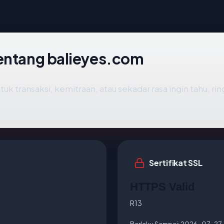
tentang balieyes.com
tuk transaksi, kemitraan, atau sekadar rasa ingin tahu, r
Sertifikat SSL
HTTPS Valid
R13
Berlaku Sampai:
2026-07-27