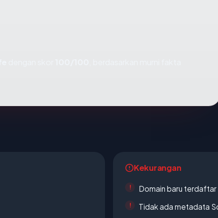
fe
dengan skor
100/100
, berdasarkan murni fakta
Kekurangan
Domain baru terdaftar
Tidak ada metadata S