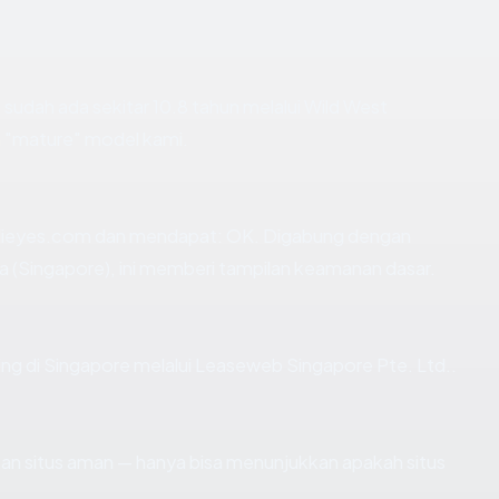
m
sudah ada sekitar 10.8 tahun melalui Wild West
 "mature" model kami.
lieyes.com dan mendapat: OK. Digabung dengan
ra (Singapore), ini memberi tampilan keamanan dasar.
ting di Singapore melalui Leaseweb Singapore Pte. Ltd..
ikan situs aman — hanya bisa menunjukkan apakah situs