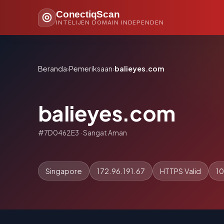
ConectiqScan
INTELIJEN DOMAIN INDEPENDEN
Beranda
›
Pemeriksaan
›
balieyes.com
balieyes.com
#7D0462E3 · Sangat Aman
Singapore
172.96.191.67
HTTPS Valid
10