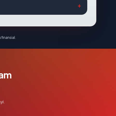
 finansial.
lam
yi.