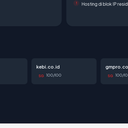
Hosting di blok IP resi
kebi.co.id
gmpro.co
100/100
100/1
SG
SG