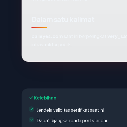
Dalam satu kalimat
balieyes.com
saat ini berperingkat
very_sa
infrastruktur publik.
Kelebihan
Jendela validitas sertifikat saat ini
Dapat dijangkau pada port standar