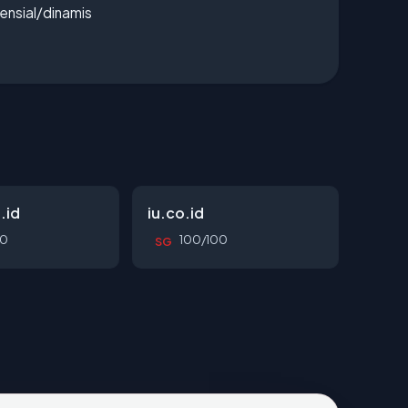
densial/dinamis
.id
iu.co.id
00
100/100
SG