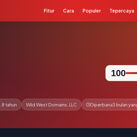
Fitur
Cara
Populer
Tepercaya
100
.8 tahun
Wild West Domains, LLC
Diperbarui
3 bulan yang