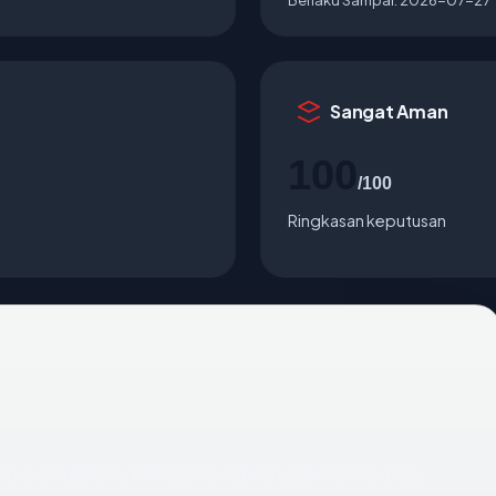
Sangat Aman
100
/100
Ringkasan keputusan
ting di Singapore, ISP Leaseweb Singapore Pte. Ltd.,