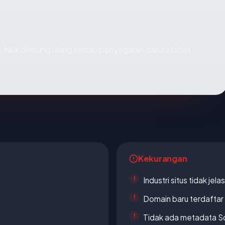
). Nilai dihitung ulang setiap penyegaran dari catatan
Kekurangan
Industri situs tidak jelas
Domain baru terdaftar
Tidak ada metadata S