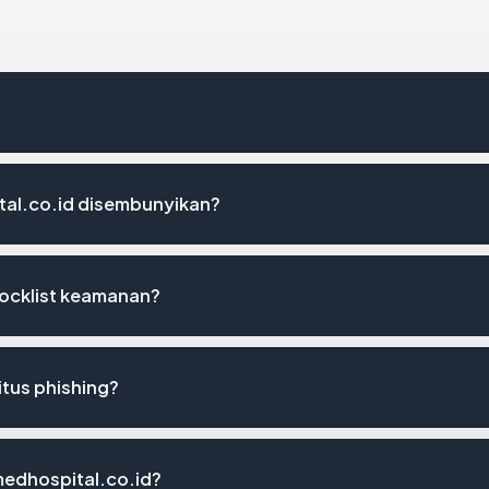
tal.co.id disembunyikan?
locklist keamanan?
itus phishing?
imedhospital.co.id?