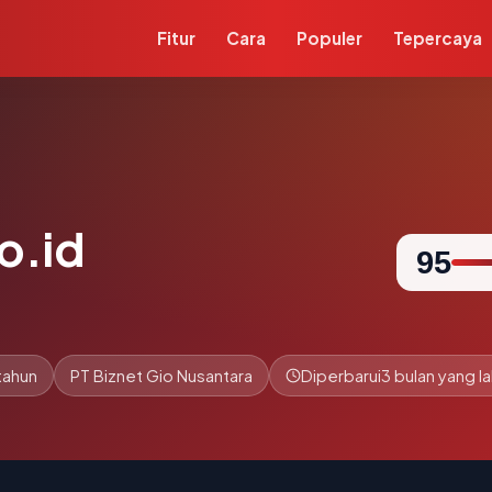
Fitur
Cara
Populer
Tepercaya
o.id
95
 tahun
PT Biznet Gio Nusantara
Diperbarui
3 bulan yang la