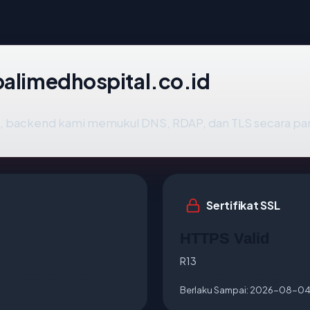
balimedhospital.co.id
, backend kami memukul DNS, RDAP, dan TLS secara par
Sertifikat SSL
HTTPS Valid
R13
Berlaku Sampai:
2026-08-0