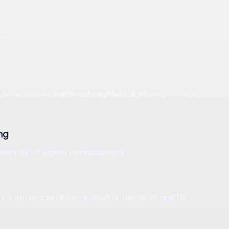
engembalikan: OK. Browser modern akan
 tetapi berarti
balimedhospital.co.id
punya waktu
ng
esia via PT Biznet Gio Nusantara.
co.id mencerminkan apakah ia mengikuti praktik