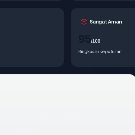
Sangat Aman
95
/100
Ringkasan keputusan
d
terdaftar melalui PT Biznet Gio Nusantara dan saat ini
 mengembalikan: OK.