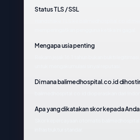
Status TLS / SSL
Handshake TLS ke balimedhospital.co.id m
memperingatkan pengguna ketika ini gagal.
Mengapa usia penting
Rekam jejak 16.1 tahun bukan bukti legitimasi,
untuk mengakumulasi sinyal reputasi.
Di mana balimedhospital.co.id dihosti
balimedhospital.co.id dioperasikan dari Indon
Apa yang dikatakan skor kepada Anda
Skor kepercayaan otomatis balimedhospital.
infrastruktur standar.