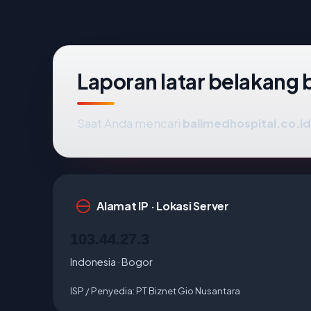
Laporan latar belakang 
Saat Anda mencari
balimedhospital.co.id
Alamat IP · Lokasi Server
103.44.27.3
Indonesia · Bogor
ISP / Penyedia:
PT Biznet Gio Nusantara