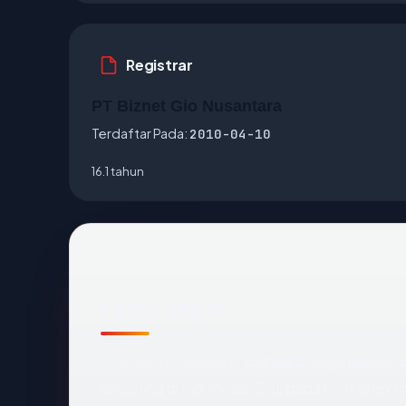
Registrar
PT Biznet Gio Nusantara
Terdaftar Pada:
2010-04-10
16.1 tahun
Fakta cepat
Sebelum mendalam:
balimedhospital.co.i
dihosting di Indonesia. SSL pada host apex