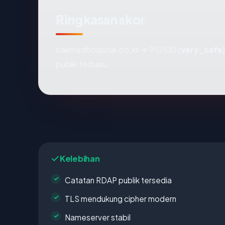
Ringkasan skor
balimedhospital.co.id → 95/100 (
very_safe
publik terbaru.
Kelebihan
Catatan RDAP publik tersedia
TLS mendukung cipher modern
Nameserver stabil