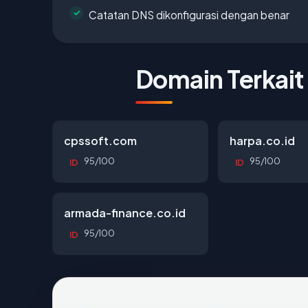
Catatan DNS dikonfigurasi dengan benar
Domain Terkait
cpssoft.com
harpa.co.id
95/100
95/100
ID
ID
armada-finance.co.id
95/100
ID