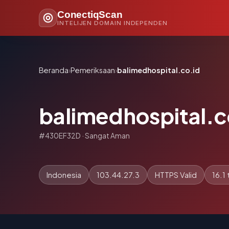
ConectiqScan
INTELIJEN DOMAIN INDEPENDEN
Beranda
›
Pemeriksaan
›
balimedhospital.co.id
balimedhospital.c
#430EF32D · Sangat Aman
Indonesia
103.44.27.3
HTTPS Valid
16.1