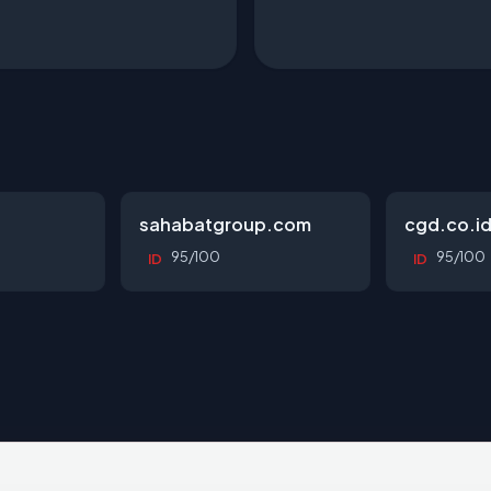
sahabatgroup.com
cgd.co.i
95/100
95/100
ID
ID