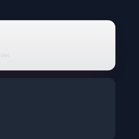
alel.
4