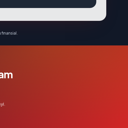
 finansial.
lam
yi.