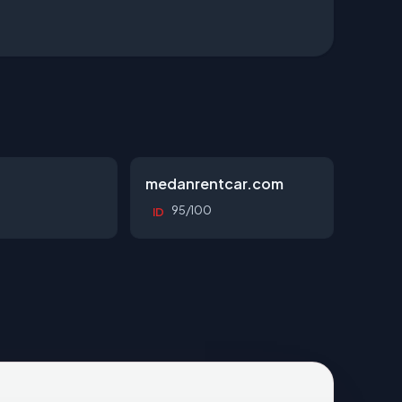
d
medanrentcar.com
95/100
ID