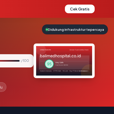
Cek Gratis
Didukung infrastruktur tepercaya
/ 100
lu