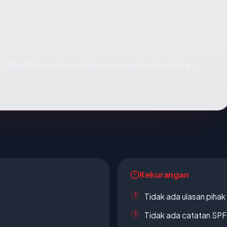
). Nilai dihitung ulang setiap penyegaran dari catatan
Kekurangan
Tidak ada ulasan piha
Tidak ada catatan SP