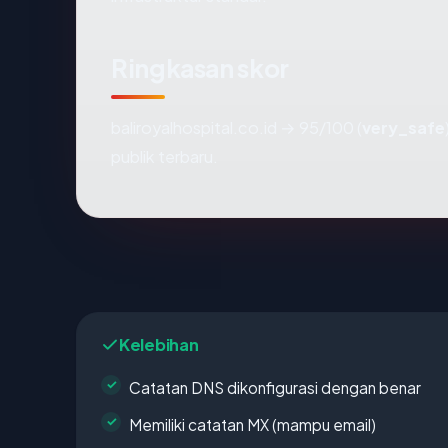
Ringkasan skor
baliroyalhospital.co.id → 95/100 (
very_safe
publik terbaru.
Kelebihan
Catatan DNS dikonfigurasi dengan benar
Memiliki catatan MX (mampu email)