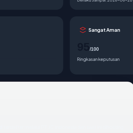
Sangat Aman
95
/100
Ringkasan keputusan
d
terdaftar melalui PT JC Indonesia dan saat ini dihosting