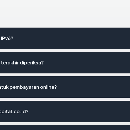
 IPv6?
 terakhir diperiksa?
untuk pembayaran online?
pital.co.id?