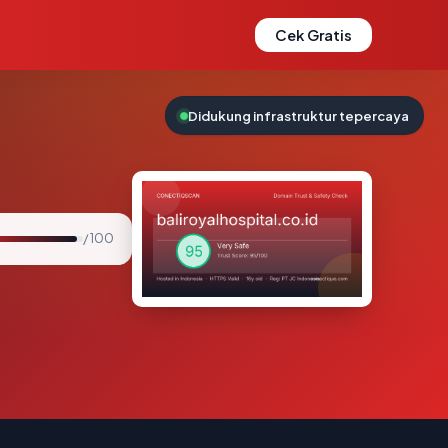
Cek Gratis
Didukung infrastruktur tepercaya
/ 100