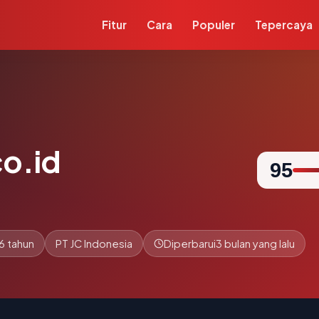
Fitur
Cara
Populer
Tepercaya
co.id
95
6 tahun
PT JC Indonesia
Diperbarui
3 bulan yang lalu