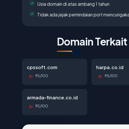
Usia domain di atas ambang 1 tahun
Tidak ada jejak pemindaian port mencurigak
Domain Terkait
cpssoft.com
harpa.co.id
95/100
95/100
ID
ID
armada-finance.co.id
95/100
ID