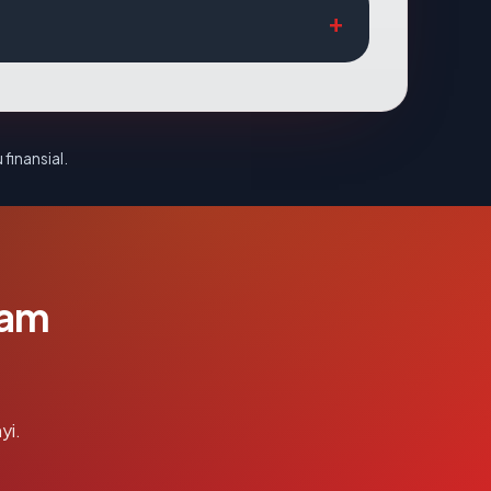
 finansial.
lam
yi.