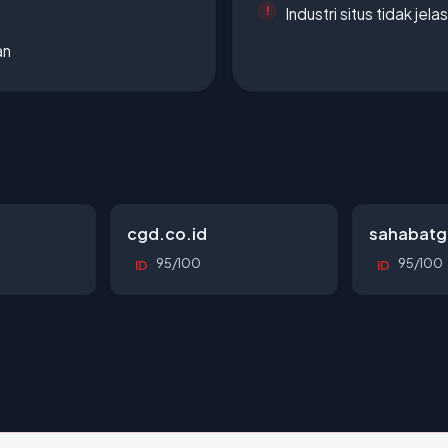
Industri situs tidak jelas
an
cgd.co.id
sahabatg
95/100
95/100
ID
ID