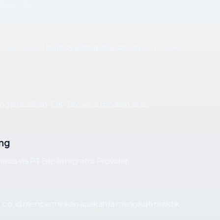
likan: OK.
etapi berarti
baliroyalhospital.co.id
punya waktu
mengembalikan: OK. Browser modern akan
ing
esia via PT Blip Integrator Provider.
.co.id mencerminkan apakah ia mengikuti praktik