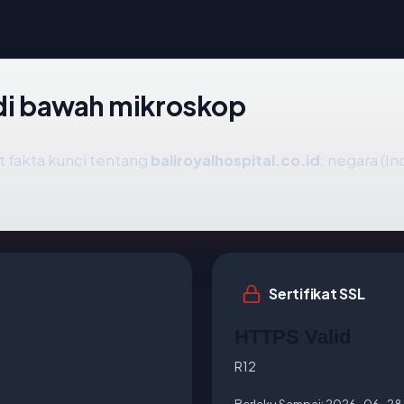
 di bawah mikroskop
fakta kunci tentang
baliroyalhospital.co.id
: negara (In
Sertifikat SSL
HTTPS Valid
R12
Berlaku Sampai:
2026-06-28