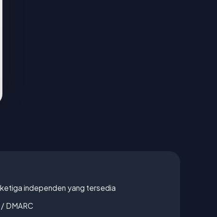
k ketiga independen yang tersedia
F / DMARC