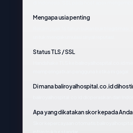
di Indonesia. SSL pada host apex mengemba
Mengapa usia penting
Rekam jejak 16 tahun bukan bukti legitimasi, t
untuk mengakumulasi sinyal reputasi.
Status TLS / SSL
Handshake TLS ke baliroyalhospital.co.id 
memperingatkan pengguna ketika ini gagal.
Di mana baliroyalhospital.co.id dihost
baliroyalhospital.co.id dioperasikan dari Indon
Apa yang dikatakan skor kepada Anda
Skor kepercayaan otomatis baliroyalhospital
infrastruktur standar.