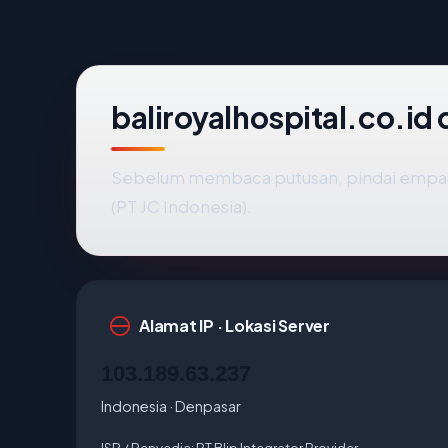
baliroyalhospital.co.id
Sebelum membaca putusan, pindai empat 
(PT JC Indonesia).
Alamat IP · Lokasi Server
103.189.63.237
Indonesia · Denpasar
ISP / Penyedia:
PT Blip Integrator Provider