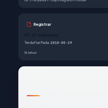
Registrar
PT JC Indonesia
Terdaftar Pada:
2010-05-29
16 tahun
Fakta cepat
Sebelum mendalam:
baliroyalhospital.co.i