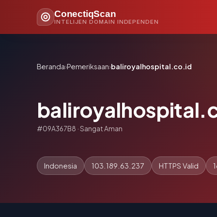
ConectiqScan
INTELIJEN DOMAIN INDEPENDEN
Beranda
›
Pemeriksaan
›
baliroyalhospital.co.id
baliroyalhospital.
#09A367B8 · Sangat Aman
Indonesia
103.189.63.237
HTTPS Valid
1