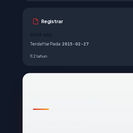
Registrar
OVH sas
Terdaftar Pada:
2015-02-27
11.2 tahun
Apa yang kami amati
Melihat
baliste.net
dari luar, titik data terp
dan registrar (OVH sas).