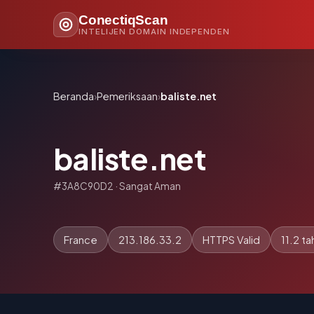
ConectiqScan
INTELIJEN DOMAIN INDEPENDEN
Beranda
›
Pemeriksaan
›
baliste.net
baliste.net
#3A8C90D2 · Sangat Aman
France
213.186.33.2
HTTPS Valid
11.2 ta