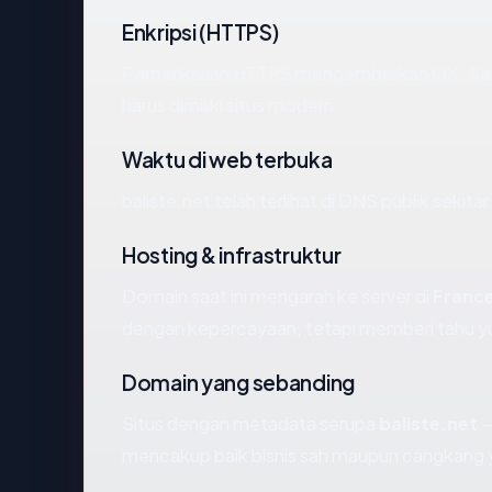
Enkripsi (HTTPS)
Pemeriksaan HTTPS mengembalikan OK. Serti
harus dimiliki situs modern.
Waktu di web terbuka
baliste.net telah terlihat di DNS publik sekita
Hosting & infrastruktur
Domain saat ini mengarah ke server di
Franc
dengan kepercayaan, tetapi memberi tahu yu
Domain yang sebanding
Situs dengan metadata serupa
baliste.net
—
mencakup baik bisnis sah maupun cangkang y