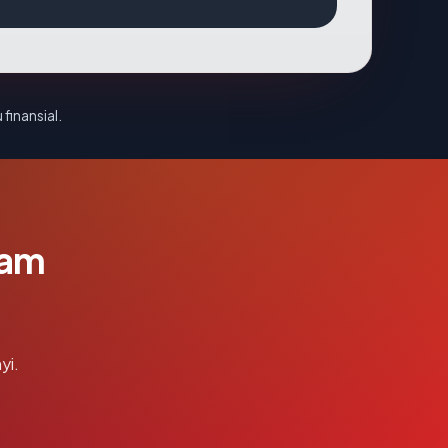
 finansial.
lam
yi.