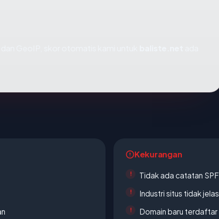
dan GeoIP, skor otomatis kami untuk
baliste.net
ada
Kekurangan
Tidak ada catatan SP
Industri situs tidak jelas
an
Domain baru terdaftar