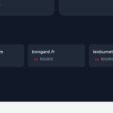
r
om
bongard.fr
leoburne
100/100
100/10
FR
FR