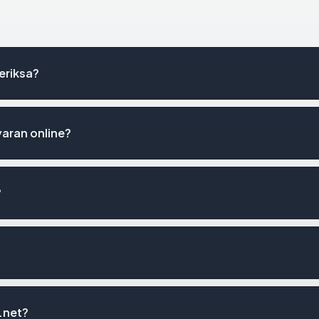
periksa?
aran online?
?
.net?