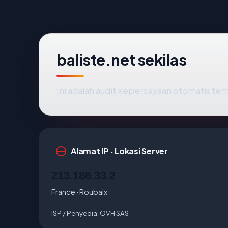
baliste.net sekilas
Ini adalah audit kepercayaan otomatis te
Alamat IP · Lokasi Server
213.186.33.2
France · Roubaix
ISP / Penyedia:
OVH SAS