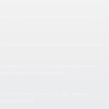
fikat TLS yang valid adalah minimum mutlak yang
r 11.2 tahun. Itu cukup untuk meninggalkan jejak reputasi.
e
, disajikan oleh OVH SAS. Lokasi hosting tidak sama
risdiksi mana yang menangani data.
 11.2 tahun, hosting France, SSL valid — biasanya
ang diganti merek.