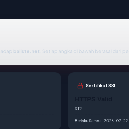
rhadap
baliste.net
. Setiap angka di bawah berasal dari p
Sertifikat SSL
HTTPS Valid
R12
Berlaku Sampai:
2026-07-22