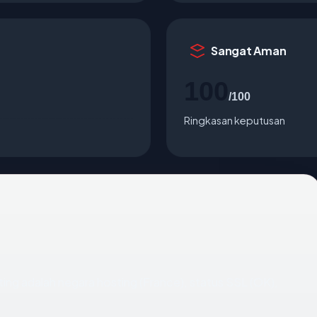
Sangat Aman
100
/100
Ringkasan keputusan
enting adalah negara hosting (France), status SSL (OK),