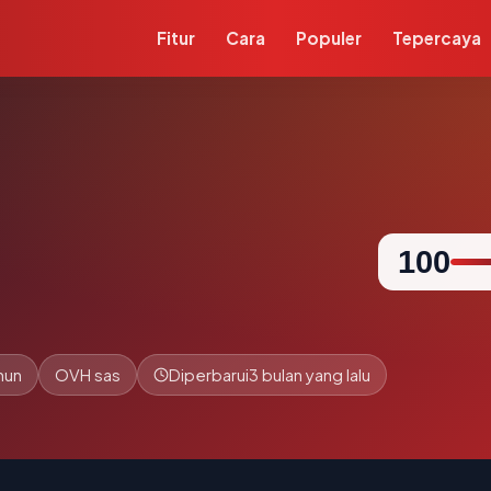
Fitur
Cara
Populer
Tepercaya
100
hun
OVH sas
Diperbarui
3 bulan yang lalu