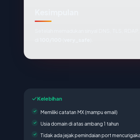
Kesimpulan
Setelah memadukan sinyal DNS, TLS, RDAP, 
di
100/100
(
very_safe
).
Kelebihan
Memiliki catatan MX (mampu email)
Usia domain di atas ambang 1 tahun
Tidak ada jejak pemindaian port mencurigak