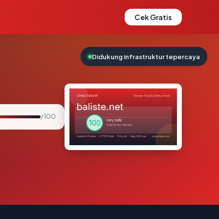
Cek Gratis
Didukung infrastruktur tepercaya
/ 100