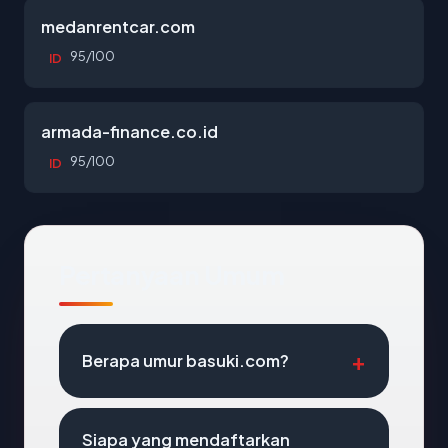
medanrentcar.com
95/100
ID
armada-finance.co.id
95/100
ID
Pertanyaan Umum
Berapa umur basuki.com?
Siapa yang mendaftarkan