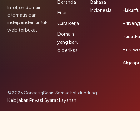
Beranda
Bahasa
Intelijen domain
Indonesia
Hakarfu
Fitur
otomatis dan
independen untuk
Cara kerja
Rribeng
web terbuka.
Domain
Pusatk
yang baru
Existw
diperiksa
Algaspr
© 2026 ConectiqScan. Semua hak dilindungi.
Kebijakan Privasi
·
Syarat Layanan