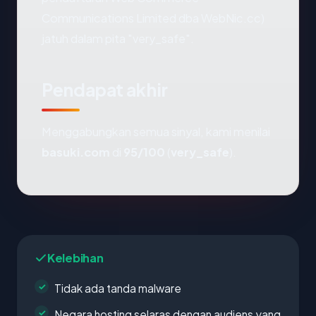
Communications Limited dba WebNic.cc)
jatuh dalam pita "very_safe".
Pendapat akhir
Menggabungkan semua sinyal, kami menilai
basuki.com
di
95/100
(
very_safe
).
Kelebihan
Tidak ada tanda malware
Negara hosting selaras dengan audiens yang