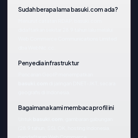
Sudah berapa lama basuki.com ada?
Menurut catatan RDAP, basuki.com
didaftarkan sekitar 28.9 tahun lalu melalui
Web Commerce Communications Limited
dba WebNic.cc.
Penyedia infrastruktur
Pencarian GeoIP menempatkan
basuki.com
di jaringan DNET-JKT, secara
geografis di Indonesia.
Bagaimana kami membaca profil ini
Untuk
basuki.com
, gambaran gabungan
(28.9 tahun, SSL OK, hosting Indonesia,
pendaftaran Web Commerce