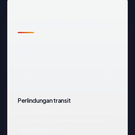
Ringkasan catatan publik
Dari catatan publik yang terkait dengan
basuki.com
, kami mengekstrak empat
anchor: negara Indonesia, registrar Web
Commerce Communications Limited dba
WebNic.cc, usia 28.9 tahun, status enkripsi
OK.
Perlindungan transit
Untuk data dalam transit antara pengguna
dan basuki.com, pemeriksaan enkripsi
mengembalikan: OK.