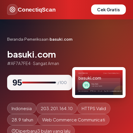
ConectiqScan
Cek Gratis
Beranda
›
Pemeriksaan
›
basuki.com
basuki.com
#AF7A7FE4 · Sangat Aman
95
/ 100
Indonesia
203.201.164.10
HTTPS Valid
28.9 tahun
Web Commerce Communicati
Diperbarui
3 bulan yang lalu