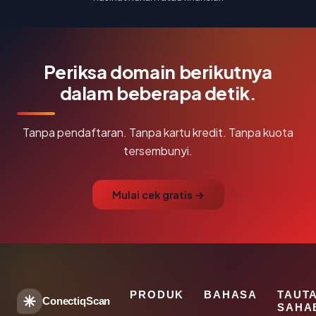
Periksa domain berikutnya
dalam beberapa detik.
Tanpa pendaftaran. Tanpa kartu kredit. Tanpa kuota
tersembunyi.
Mulai cek gratis →
PRODUK
BAHASA
TAUT
ConectiqScan
SAHA