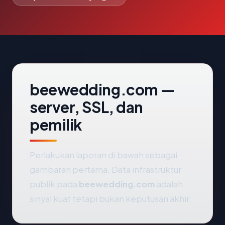
beewedding.com —
server, SSL, dan
pemilik
Perlakukan laporan di bawah sebagai
gambaran pertama. Data infrastruktur
publik pada
beewedding.com
adalah
sinyal kuat tetapi bukan keputusan akhir.