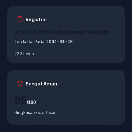
Registrar
PDR Ltd. d/b/a PublicDomainRegistry.
Terdaftar Pada:
2004-01-20
22.3 tahun
Sangat Aman
95
/100
Ringkasan keputusan