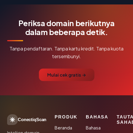
Periksa domain berikutnya
dalam beberapa detik.
Tanpa pendaftaran. Tanpa kartu kredit. Tanpa kuota
tersembunyi.
Mulai cek gratis →
PRODUK
BAHASA
TAUT
ConectiqScan
SAHA
Beranda
Bahasa
Intelijen domain