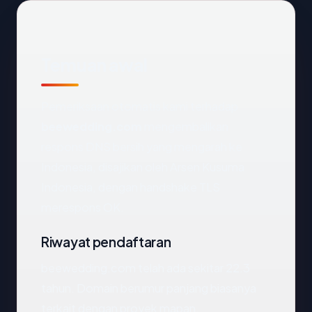
Temuan awal
Pemeriksaan otomatis kami terhadap
beewedding.com
mengembalikan
respons DNS bersih yang mengarah ke
Indonesia, disajikan oleh Arsen Kusuma
Indonesia, dengan handshake TLS
merespons OK.
Riwayat pendaftaran
beewedding.com telah ada sekitar 22.3
tahun. Domain berumur panjang biasanya
terkait dengan proyek mapan.