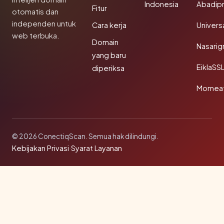
Indonesia
Abadip
Fitur
otomatis dan
independen untuk
Cara kerja
Univer
web terbuka.
Domain
Nasarig
yang baru
EiklaSS
diperiksa
Momea
© 2026 ConectiqScan. Semua hak dilindungi.
Kebijakan Privasi
·
Syarat Layanan