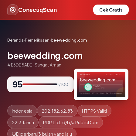
ConectiqScan
Cek Gratis
Beranda
›
Pemeriksaan
›
beewedding.com
beewedding.com
#E6DB5ABE · Sangat Aman
95
/ 100
Indonesia
202.182.62.83
HTTPS Valid
22.3 tahun
PDR Ltd. d/b/a PublicDom
Diperbarui
3 bulan yang lalu