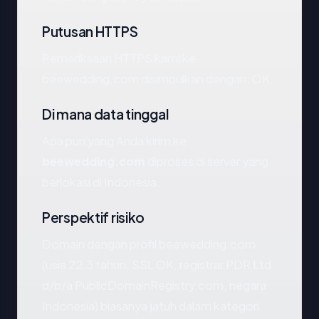
Putusan HTTPS
Pemeriksaan HTTPS kami ke
beewedding.com disimpulkan dengan: OK.
Di mana data tinggal
Apa pun yang Anda kirim ke
beewedding.com
diproses di server yang
berlokasi di Indonesia.
Perspektif risiko
Domain dengan profil beewedding.com
(usia 22.3 tahun, SSL OK, registrar PDR Ltd.
d/b/a PublicDomainRegistry.com, negara
Indonesia) biasanya jatuh dalam kategori