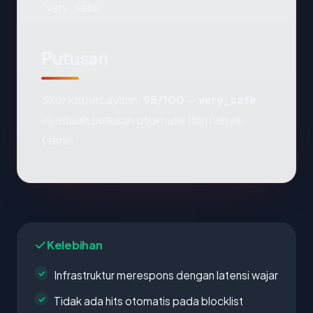
"very_safe".
Putusan
Skor kepercayaan:
95/100
—
very_safe
.
Ini adalah putusan otomatis dan hanya
teknis.
Kelebihan
Infrastruktur merespons dengan latensi wajar
Tidak ada hits otomatis pada blocklist