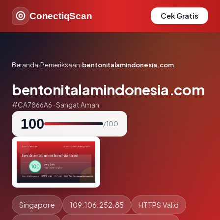
ConectiqScan
Cek Gratis
Beranda
›
Pemeriksaan
›
bentonitalamindonesia.com
bentonitalamindonesia.com
#CA7866A6 · Sangat Aman
100
/ 100
Singapore
109.106.252.85
HTTPS Valid