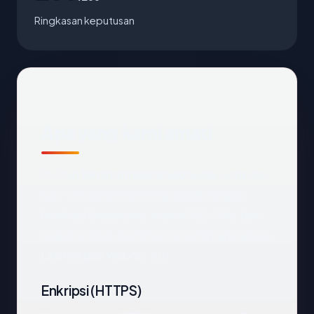
Ringkasan keputusan
Apa yang kami amati
Melihat
bentonitalamindonesia.com
dari
luar, titik data terpenting adalah negara
hosting (Singapore), status SSL (OK), dan
registrar (Web Commerce Communications
Limited dba WebNic.cc).
Enkripsi (HTTPS)