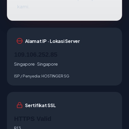
kami.
Alamat IP · Lokasi Server
109.106.252.85
Singapore · Singapore
ISP / Penyedia:
HOSTINGER SG
Sertifikat SSL
HTTPS Valid
R13