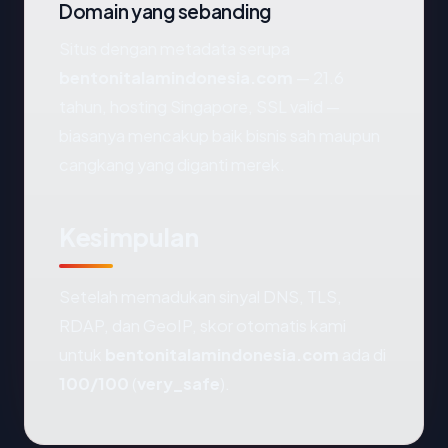
Domain yang sebanding
Situs dengan metadata serupa
bentonitalamindonesia.com
— 21.6
tahun, hosting Singapore, SSL valid —
biasanya mencakup baik bisnis sah maupun
cangkang yang diganti merek.
Kesimpulan
Setelah memadukan sinyal DNS, TLS,
RDAP, dan GeoIP, skor otomatis kami
untuk
bentonitalamindonesia.com
ada di
100/100
(
very_safe
).