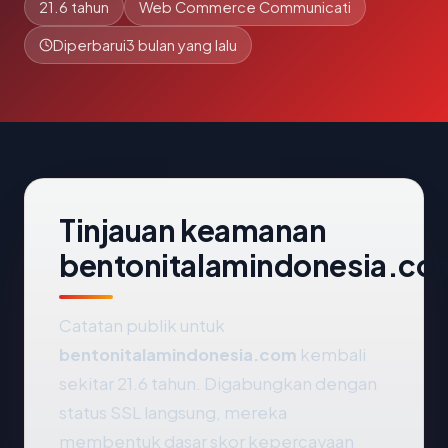
21.6 tahun
Web Commerce Communicati
Diperbarui
3 bulan yang lalu
Tinjauan keamanan
bentonitalamindonesia.co
Catatan publik untuk
bentonitalamindonesia.com
kembali
sekitar 21.6 tahun. Digabungkan dengan
status SSL langsung, mereka
membentuk dasar skor kepercayaan