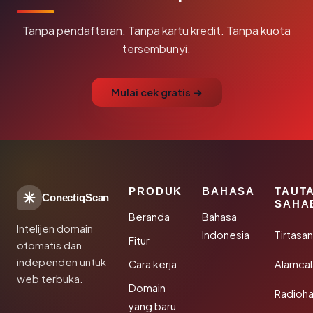
Tanpa pendaftaran. Tanpa kartu kredit. Tanpa kuota
tersembunyi.
Mulai cek gratis →
PRODUK
BAHASA
TAUT
ConectiqScan
SAHA
Beranda
Bahasa
Intelijen domain
Indonesia
Tirtasa
Fitur
otomatis dan
independen untuk
Cara kerja
Alamca
web terbuka.
Domain
Radioh
yang baru