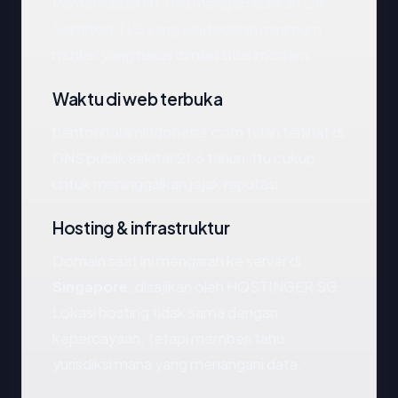
Pemeriksaan HTTPS mengembalikan OK.
Sertifikat TLS yang valid adalah minimum
mutlak yang harus dimiliki situs modern.
Waktu di web terbuka
bentonitalamindonesia.com telah terlihat di
DNS publik sekitar 21.6 tahun. Itu cukup
untuk meninggalkan jejak reputasi.
Hosting & infrastruktur
Domain saat ini mengarah ke server di
Singapore
, disajikan oleh HOSTINGER SG.
Lokasi hosting tidak sama dengan
kepercayaan, tetapi memberi tahu
yurisdiksi mana yang menangani data.