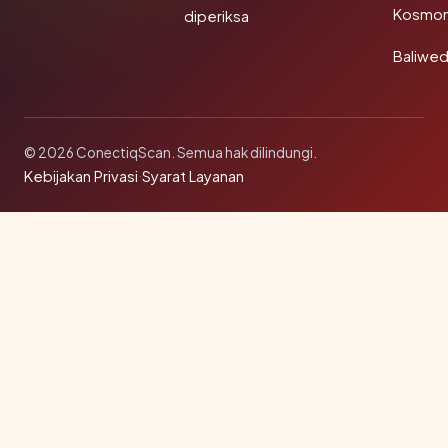
Kosmon
diperiksa
Baliwe
© 2026 ConectiqScan. Semua hak dilindungi.
Kebijakan Privasi
·
Syarat Layanan