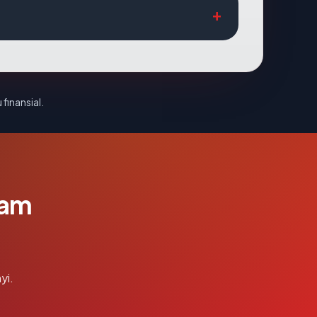
 finansial.
lam
yi.