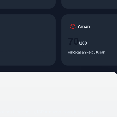
Aman
70
/100
Ringkasan keputusan
ihosting di Indonesia, ISP Amazon.com, Inc., HTTPS No.