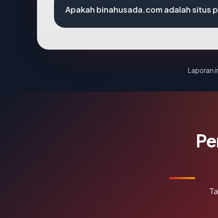
Apakah binahusada.com adalah situs p
Laporan in
Pe
Ta