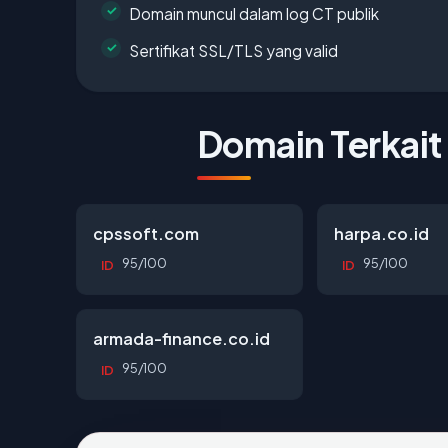
Domain muncul dalam log CT publik
Sertifikat SSL/TLS yang valid
Domain Terkait
cpssoft.com
harpa.co.id
95/100
95/100
ID
ID
armada-finance.co.id
95/100
ID