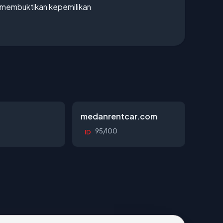
ak membuktikan kepemilikan
d
medanrentcar.com
95/100
ID