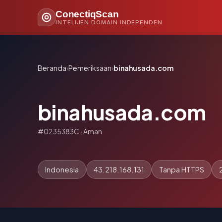
ConectiqScan
INTELIJEN DOMAIN INDEPENDEN
Beranda
›
Pemeriksaan
›
binahusada.com
binahusada.com
#0235383C · Aman
Indonesia
43.218.168.131
Tanpa HTTPS