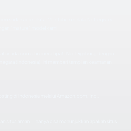
com
sudah ada sekitar 21.7 tahun melalui Netregistry
ngan "mature" model kami.
inahusada.com dan mendapat: No. Digabung dengan
n negara (Indonesia), ini memberi tampilan keamanan
osting di Indonesia melalui Amazon.com, Inc..
ikan situs aman — hanya bisa menunjukkan apakah situs