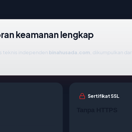
ran keamanan lengkap
is teknis independen
binahusada.com
, dikumpulkan dari
Sertifikat SSL
Tanpa HTTPS