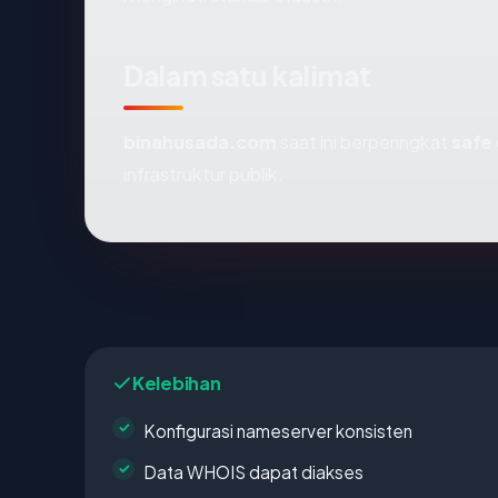
Dalam satu kalimat
binahusada.com
saat ini berperingkat
safe
infrastruktur publik.
Kelebihan
Konfigurasi nameserver konsisten
Data WHOIS dapat diakses