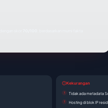
dengan skor
70/100
, berdasarkan murni fakta
Kekurangan
Tidak ada metadata S
Hosting di blok IP resi