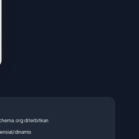
chema.org diterbitkan
densial/dinamis