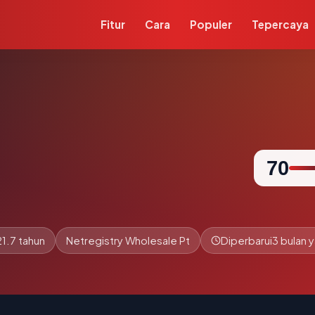
Fitur
Cara
Populer
Tepercaya
70
21.7 tahun
Netregistry Wholesale Pt
Diperbarui
3 bulan y