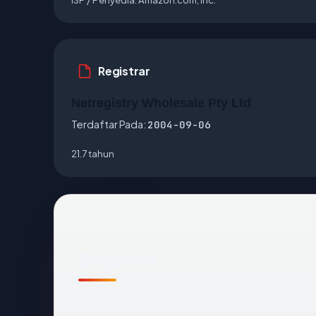
Registrar
Netregistry Wholesale Pty Ltd
Terdaftar Pada:
2004-09-06
21.7 tahun
Snapshot
Snapshot
binahusada.com
: 21.7 tahun, d