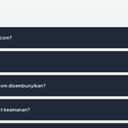
.com?
com disembunyikan?
ist keamanan?