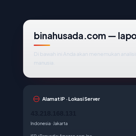
binahusada.com — lapo
Di bawah ini Anda akan menemukan analis
manusia.
Alamat IP · Lokasi Server
43.218.168.131
Indonesia · Jakarta
ISP / Penyedia:
Amazon.com, Inc.