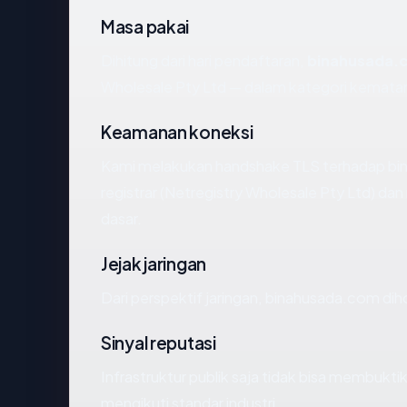
Masa pakai
Dihitung dari hari pendaftaran,
binahusada.
Wholesale Pty Ltd — dalam kategori kemata
Keamanan koneksi
Kami melakukan handshake TLS terhadap b
registrar (Netregistry Wholesale Pty Ltd) da
dasar.
Jejak jaringan
Dari perspektif jaringan, binahusada.com dih
Sinyal reputasi
Infrastruktur publik saja tidak bisa membukt
mengikuti standar industri.