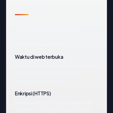
Apa yang kami amati
Melihat
bsg-gases.co.id
dari luar, titik data
terpenting adalah negara hosting
(Indonesia), status SSL (OK), dan registrar
(PT Registrasi Nama Domain).
Waktu di web terbuka
bsg-gases.co.id telah terlihat di DNS publik
sekitar 17.8 tahun. Itu cukup untuk
meninggalkan jejak reputasi.
Enkripsi (HTTPS)
Pemeriksaan HTTPS mengembalikan OK.
Sertifikat TLS yang valid adalah minimum