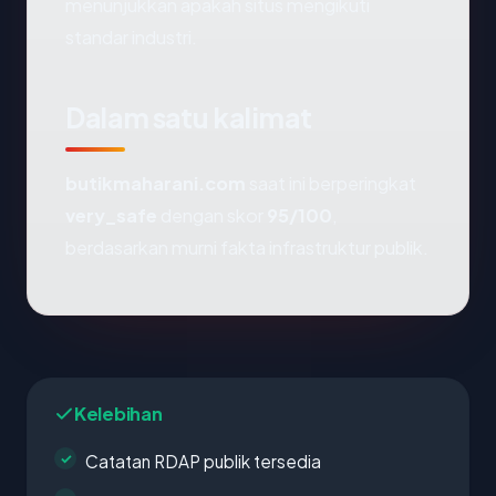
menunjukkan apakah situs mengikuti
standar industri.
Dalam satu kalimat
butikmaharani.com
saat ini berperingkat
very_safe
dengan skor
95/100
,
berdasarkan murni fakta infrastruktur publik.
Kelebihan
Catatan RDAP publik tersedia