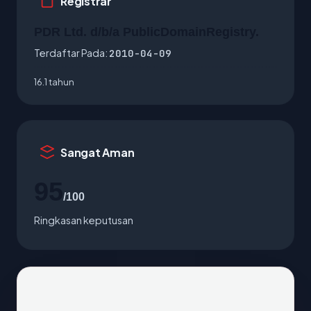
Registrar
PDR Ltd. d/b/a PublicDomainRegistry.
Terdaftar Pada:
2010-04-09
16.1 tahun
Sangat Aman
95
/100
Ringkasan keputusan