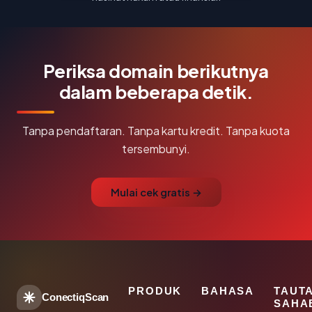
Periksa domain berikutnya
dalam beberapa detik.
Tanpa pendaftaran. Tanpa kartu kredit. Tanpa kuota
tersembunyi.
Mulai cek gratis →
PRODUK
BAHASA
TAUT
ConectiqScan
SAHA