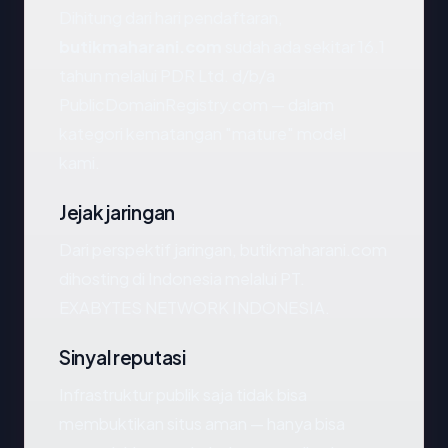
Dihitung dari hari pendaftaran,
butikmaharani.com
sudah ada sekitar 16.1
tahun melalui PDR Ltd. d/b/a
PublicDomainRegistry.com — dalam
kategori kematangan "mature" model
kami.
Jejak jaringan
Dari perspektif jaringan, butikmaharani.com
dihosting di Indonesia melalui PT.
EXABYTES NETWORK INDONESIA.
Sinyal reputasi
Infrastruktur publik saja tidak bisa
membuktikan situs aman — hanya bisa