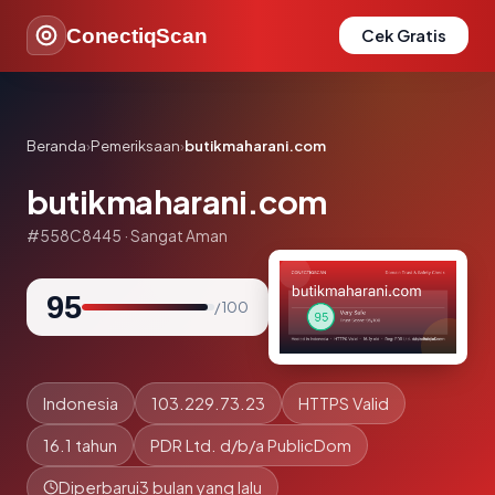
ConectiqScan
Cek Gratis
Beranda
›
Pemeriksaan
›
butikmaharani.com
butikmaharani.com
#558C8445 · Sangat Aman
95
/ 100
Indonesia
103.229.73.23
HTTPS Valid
16.1 tahun
PDR Ltd. d/b/a PublicDom
Diperbarui
3 bulan yang lalu