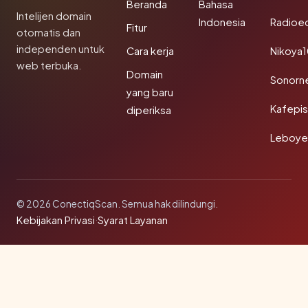
Beranda
Bahasa
Intelijen domain
Indonesia
Radioe
Fitur
otomatis dan
independen untuk
Cara kerja
Nikoya
web terbuka.
Domain
Sonorn
yang baru
Kafepi
diperiksa
Leboye
© 2026 ConectiqScan. Semua hak dilindungi.
Kebijakan Privasi
·
Syarat Layanan