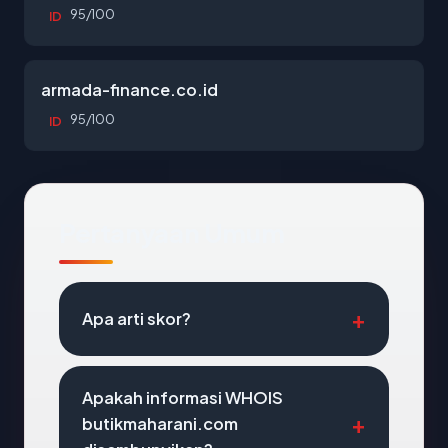
95/100
ID
armada-finance.co.id
95/100
ID
Pertanyaan Umum
Apa arti skor?
Apakah informasi WHOIS
butikmaharani.com