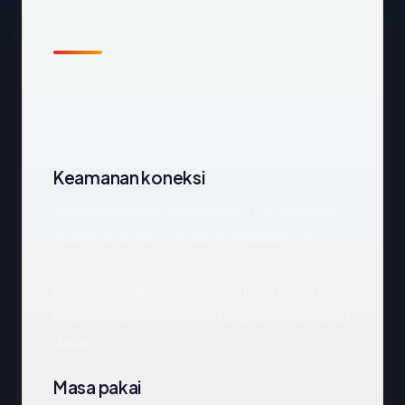
Snapshot
Snapshot
butikmaharani.com
: 16.1 tahun,
dihosting di Indonesia, ISP PT. EXABYTES
NETWORK INDONESIA, HTTPS OK.
Keamanan koneksi
Kami melakukan handshake TLS terhadap
butikmaharani.com dan mendapat: OK.
Digabung dengan registrar (PDR Ltd. d/b/a
PublicDomainRegistry.com) dan negara
(Indonesia), ini memberi tampilan keamanan
dasar.
Masa pakai