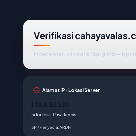
Verifikasi cahayavalas.
Independen, otomatis, dan gratis — lapora
Alamat IP · Lokasi Server
103.6.52.130
Indonesia · Pasarkemis
ISP / Penyedia:
ARDH