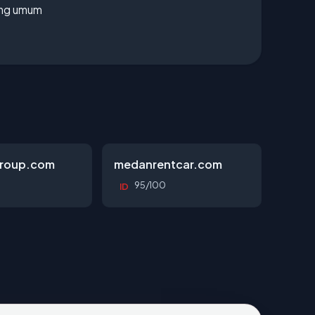
rang umum
roup.com
medanrentcar.com
95/100
ID