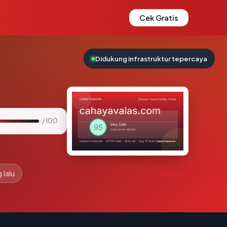
Cek Gratis
Didukung infrastruktur tepercaya
/ 100
 lalu