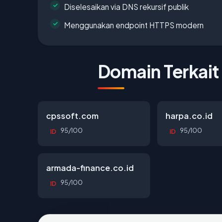
Diselesaikan via DNS rekursif publik
Menggunakan endpoint HTTPS modern
Domain Terkait
cpssoft.com
harpa.co.id
95/100
95/100
ID
ID
armada-finance.co.id
95/100
ID