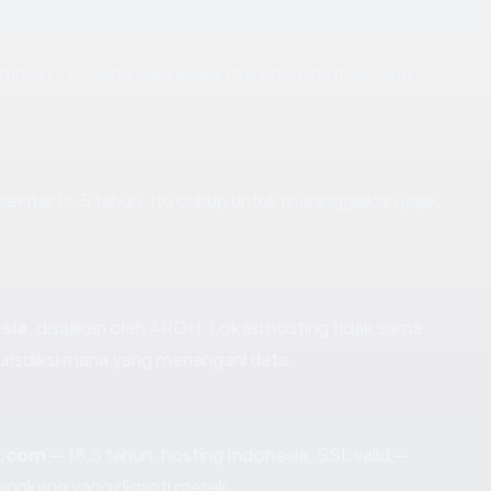
fikat TLS yang valid adalah minimum mutlak yang
sekitar 18.5 tahun. Itu cukup untuk meninggalkan jejak
sia
, disajikan oleh ARDH. Lokasi hosting tidak sama
risdiksi mana yang menangani data.
s.com
— 18.5 tahun, hosting Indonesia, SSL valid —
angkang yang diganti merek.