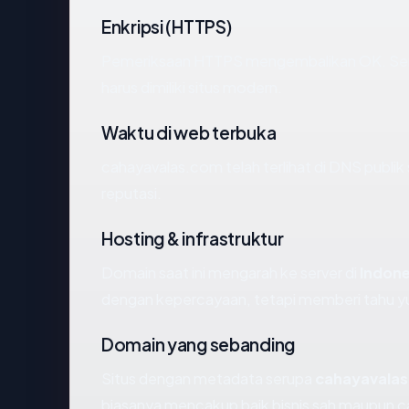
Enkripsi (HTTPS)
Pemeriksaan HTTPS mengembalikan OK. Serti
harus dimiliki situs modern.
Waktu di web terbuka
cahayavalas.com telah terlihat di DNS publik 
reputasi.
Hosting & infrastruktur
Domain saat ini mengarah ke server di
Indone
dengan kepercayaan, tetapi memberi tahu yu
Domain yang sebanding
Situs dengan metadata serupa
cahayavala
biasanya mencakup baik bisnis sah maupun c