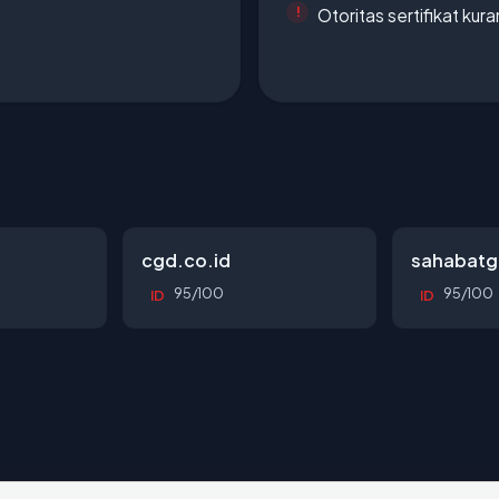
Otoritas sertifikat ku
cgd.co.id
sahabatg
95/100
95/100
ID
ID