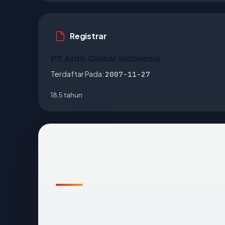
Registrar
PT Ardh Global Indonesia
Terdaftar Pada:
2007-11-27
18.5 tahun
Apa yang kami amati
Melihat
cahayavalas.com
dari luar, titik d
SSL (OK), dan registrar (PT Ardh Global Indon