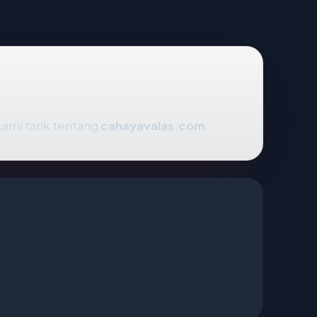
kami tarik tentang
cahayavalas.com
.