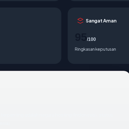
Sangat Aman
95
/100
Ringkasan keputusan
ata terpenting adalah negara hosting (Indonesia), status
esia).