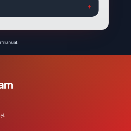
 finansial.
lam
yi.