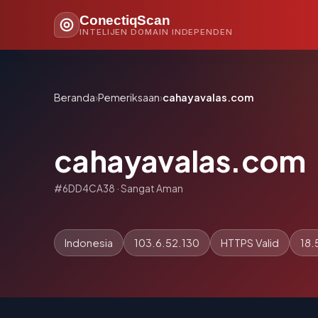
ConectiqScan
INTELIJEN DOMAIN INDEPENDEN
Beranda
›
Pemeriksaan
›
cahayavalas.com
cahayavalas.com
#6DD4CA38 · Sangat Aman
Indonesia
103.6.52.130
HTTPS Valid
18.