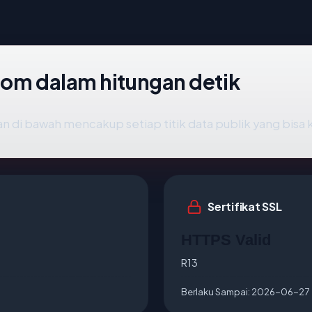
com dalam hitungan detik
n di bawah mencakup setiap titik data publik yang bisa 
Sertifikat SSL
HTTPS Valid
R13
Berlaku Sampai:
2026-06-27