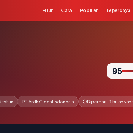
Fitur
Cara
Populer
Tepercaya
95
5 tahun
PT Ardh Global Indonesia
Diperbarui
3 bulan yang