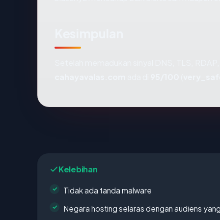
Kesimpulan
Setelah memadukan sinyal DNS, TLS, RDAP, 
cahayavalas.com
ada di
95/100
(
very_saf
Kelebihan
Tidak ada tanda malware
Negara hosting selaras dengan audiens yan