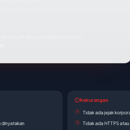
dan GeoIP, skor otomatis kami untuk
e
).
Kekurangan
Tidak ada jejak korpora
g dinyatakan
Tidak ada HTTPS atau s