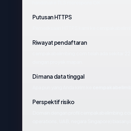
handshake TLS merespons OK.
Putusan HTTPS
Pemeriksaan HTTPS kami ke cempakabelimb
Riwayat pendaftaran
cempakabelimbing.com telah ada sekitar 22 
dengan proyek mapan.
Di mana data tinggal
Apa pun yang Anda kirim ke
cempakabelimb
Perspektif risiko
Domain dengan profil cempakabelimbing.com
operations, UAB, negara Singapore) biasanya