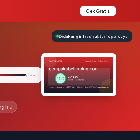
Cek Gratis
Didukung infrastruktur tepercaya
/ 100
g lalu