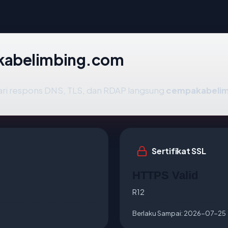
kabelimbing.com
ari respons DNS, TLS, dan RDAP langsung
cempakabeli
Sertifikat SSL
HTTPS Valid
R12
Berlaku Sampai:
2026-07-25