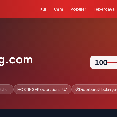
Fitur
Cara
Populer
Tepercaya
ng.com
100
 tahun
HOSTINGER operations, UA
Diperbarui
3 bulan yan