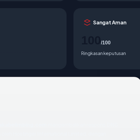
Sangat Aman
100
/100
Ringkasan keputusan
kabelimbing.com
mengembalikan respons DNS
 oleh Hostinger International Limited, dengan