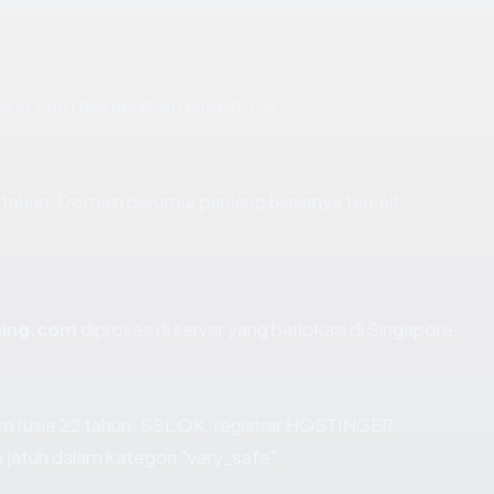
ing.com disimpulkan dengan: OK.
tahun. Domain berumur panjang biasanya terkait
ing.com
diproses di server yang berlokasi di Singapore.
 (usia 22 tahun, SSL OK, registrar HOSTINGER
 jatuh dalam kategori "very_safe".