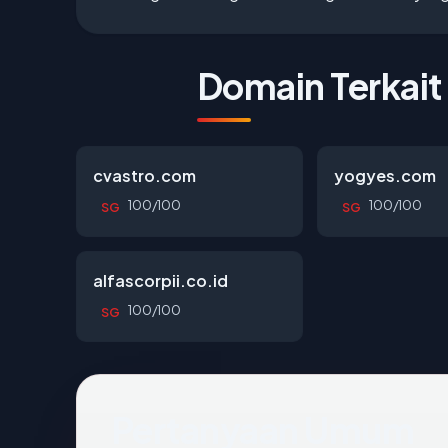
Domain Terkait
cvastro.com
yogyes.com
100/100
100/100
SG
SG
alfascorpii.co.id
100/100
SG
Pertanyaan Umum