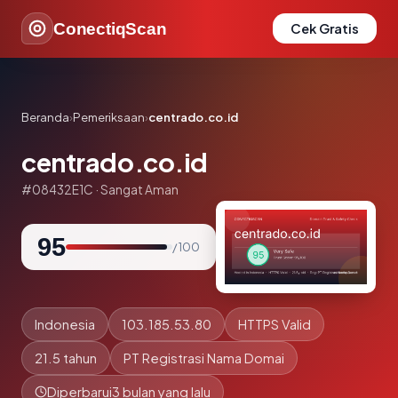
ConectiqScan
Cek Gratis
Beranda
›
Pemeriksaan
›
centrado.co.id
centrado.co.id
#08432E1C · Sangat Aman
95
/ 100
Indonesia
103.185.53.80
HTTPS Valid
21.5 tahun
PT Registrasi Nama Domai
Diperbarui
3 bulan yang lalu