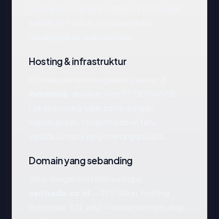
centrado.co.id telah terlihat di DNS publik
sekitar 21.5 tahun. Itu cukup untuk
meninggalkan jejak reputasi.
Hosting & infrastruktur
Domain saat ini mengarah ke server di
Indonesia
, disajikan oleh PT DEWAWEB.
Lokasi hosting tidak sama dengan
kepercayaan, tetapi memberi tahu
yurisdiksi mana yang menangani data.
Domain yang sebanding
Situs dengan metadata serupa
centrado.co.id
— 21.5 tahun, hosting
Indonesia, SSL valid — biasanya mencakup