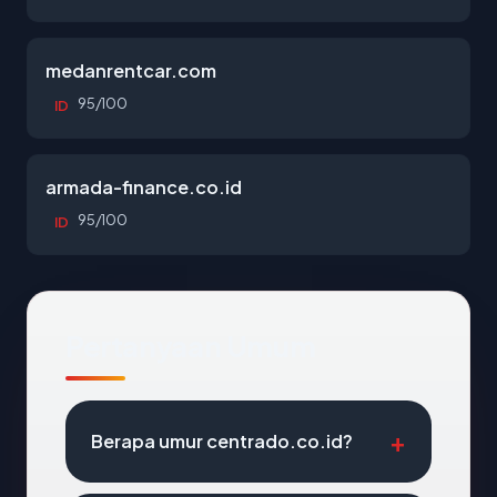
medanrentcar.com
95/100
ID
armada-finance.co.id
95/100
ID
Pertanyaan Umum
Berapa umur centrado.co.id?