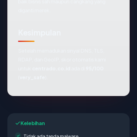
baik bisnis sah maupun cangkang yang
diganti merek.
Kesimpulan
Setelah memadukan sinyal DNS, TLS,
RDAP, dan GeoIP, skor otomatis kami
untuk
centrado.co.id
ada di
95/100
(
very_safe
).
Kelebihan
Tidak ada tanda malware