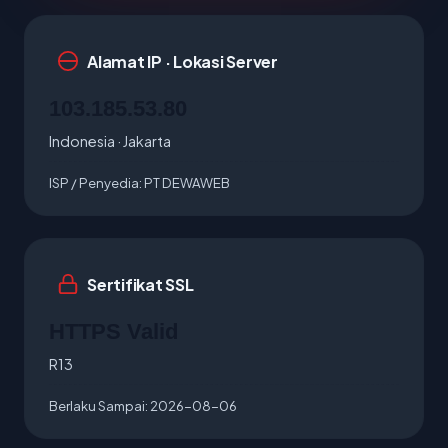
Alamat IP · Lokasi Server
103.185.53.80
Indonesia · Jakarta
ISP / Penyedia:
PT DEWAWEB
Sertifikat SSL
HTTPS Valid
R13
Berlaku Sampai:
2026-08-06