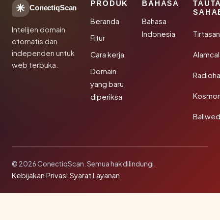
PRODUK
BAHASA
TAUT
ConectiqScan
SAHA
Beranda
Bahasa
Intelijen domain
Indonesia
Tirtasa
Fitur
otomatis dan
independen untuk
Cara kerja
Alamca
web terbuka.
Domain
Radioh
yang baru
Kosmon
diperiksa
Baliwe
© 2026 ConectiqScan. Semua hak dilindungi.
Kebijakan Privasi
·
Syarat Layanan