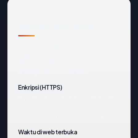
Apa yang kami amati
Melihat
centrado.co.id
dari luar, titik data
terpenting adalah negara hosting
(Indonesia), status SSL (OK), dan registrar
(PT Registrasi Nama Domain).
Enkripsi (HTTPS)
Pemeriksaan HTTPS mengembalikan OK.
Sertifikat TLS yang valid adalah minimum
mutlak yang harus dimiliki situs modern.
Waktu di web terbuka