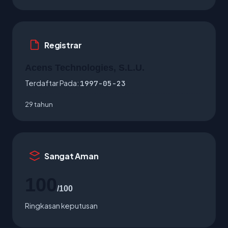
Registrar
Acens Technologies, S.L.U.
Terdaftar Pada:
1997-05-23
29 tahun
Sangat Aman
100
/100
Ringkasan keputusan