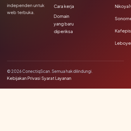
independen untuk
Cara kerja
Nikoya
web terbuka.
Domain
Sonorn
yang baru
Kafepi
diperiksa
Leboye
© 2026 ConectiqScan. Semua hak dilindungi.
Kebijakan Privasi
·
Syarat Layanan