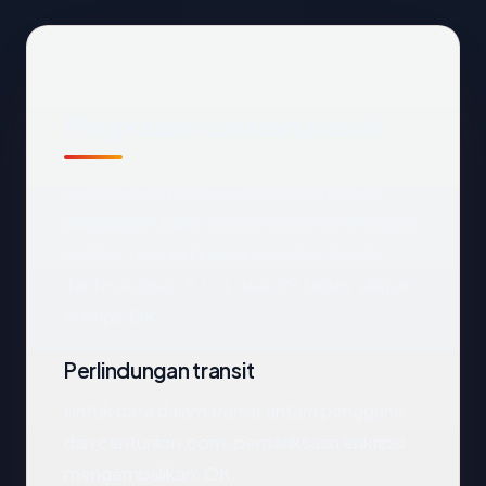
Ringkasan catatan publik
Dari catatan publik yang terkait dengan
centunion.com
, kami mengekstrak empat
anchor: negara France, registrar Acens
Technologies, S.L.U., usia 29 tahun, status
enkripsi OK.
Perlindungan transit
Untuk data dalam transit antara pengguna
dan centunion.com, pemeriksaan enkripsi
mengembalikan: OK.