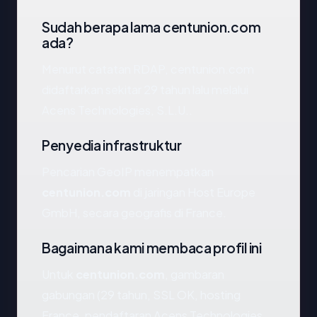
Sudah berapa lama centunion.com
ada?
Menurut catatan RDAP, centunion.com
didaftarkan sekitar 29 tahun lalu melalui
Acens Technologies, S.L.U..
Penyedia infrastruktur
Pencarian GeoIP menempatkan
centunion.com
di jaringan Host Europe
GmbH, secara geografis di France.
Bagaimana kami membaca profil ini
Untuk
centunion.com
, gambaran
gabungan (29 tahun, SSL OK, hosting
France, pendaftaran Acens Technologies,