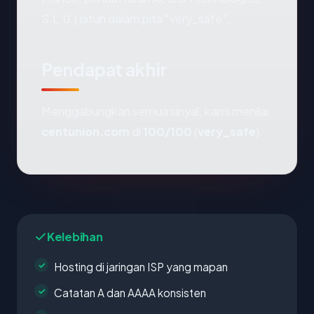
S.L.U.) jatuh dalam pita "very_safe".
Pendapat akhir
Menggabungkan semua sinyal, kami menilai
centunion.com
di
100/100
(
very_safe
).
Kelebihan
Hosting di jaringan ISP yang mapan
Catatan A dan AAAA konsisten