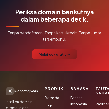
Periksa domain berikutnya
dalam beberapa detik.
Tanpa pendaftaran. Tanpa kartu kredit. Tanpa kuota
tersembunyi.
Mulai cek gratis →
PRODUK
BAHASA
TAUT
ConectiqScan
SAHA
Beranda
Bahasa
Intelijen domain
Indonesia
Radioe
Fitur
otomatis dan