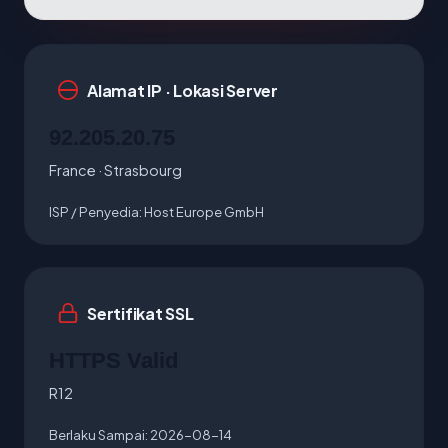
Alamat IP · Lokasi Server
92.205.20.75
France · Strasbourg
ISP / Penyedia:
Host Europe GmbH
Sertifikat SSL
HTTPS Valid
R12
Berlaku Sampai:
2026-08-14