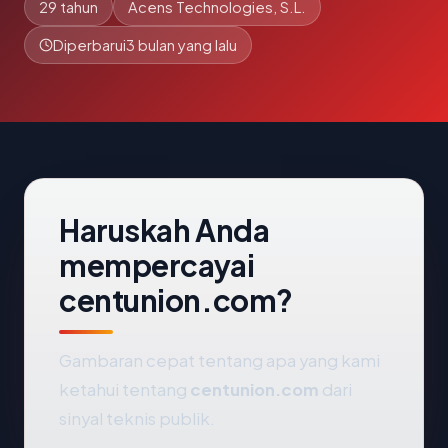
29 tahun
Acens Technologies, S.L.
Diperbarui
3 bulan yang lalu
Haruskah Anda
mempercayai
centunion.com?
Gambaran cepat tentang apa yang kami
ketahui tentang
centunion.com
dari
sinyal teknis publik.