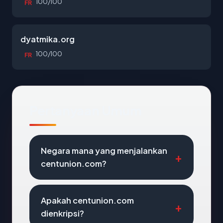
100/100
FR
dyatmika.org
100/100
FR
Pertanyaan Umum
Negara mana yang menjalankan
centunion.com?
Apakah centunion.com
dienkripsi?