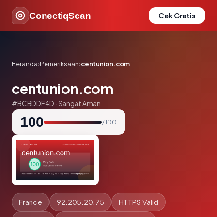
ConectiqScan
Cek Gratis
Beranda
›
Pemeriksaan
›
centunion.com
centunion.com
#BCBDDF4D · Sangat Aman
100
/ 100
France
92.205.20.75
HTTPS Valid