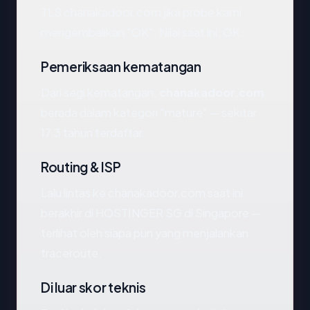
TLS chanakadoor.com jika probe kami
mengembalikan "OK". Nilai saat ini: OK.
Pemeriksaan kematangan
Dari segi kematangan,
chanakadoor.com
berada dalam kategori "mature" — sekitar
17.3 tahun terdaftar.
Routing & ISP
Lalu lintas ke chanakadoor.com saat ini
berakhir di HOSTINGER SG di Singapore —
terlihat oleh siapa pun yang menjalankan
traceroute.
Di luar skor teknis