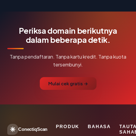
Periksa domain berikutnya
dalam beberapa detik.
Tanpa pendaftaran. Tanpa kartu kredit. Tanpa kuota
tersembunyi.
Mulai cek gratis →
PRODUK
BAHASA
TAUT
ConectiqScan
SAHA