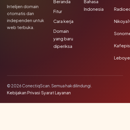
Beranda
Bahasa
Intelijen domain
Indonesia
Radioe
Fitur
otomatis dan
independen untuk
Cara kerja
Nikoya
web terbuka.
Domain
Sonorn
yang baru
Kafepi
diperiksa
Leboye
© 2026 ConectiqScan. Semua hak dilindungi.
Kebijakan Privasi
·
Syarat Layanan