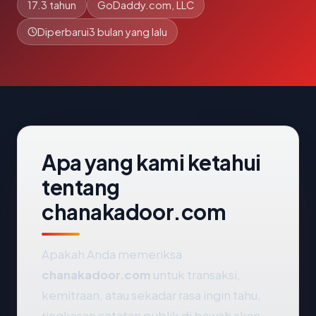
17.3 tahun
GoDaddy.com, LLC
Diperbarui
3 bulan yang lalu
Apa yang kami ketahui
tentang
chanakadoor.com
Apakah Anda memeriksa
chanakadoor.com
untuk transaksi,
kemitraan, atau sekadar rasa ingin tahu,
ringkasan catatan publik di bawah akan