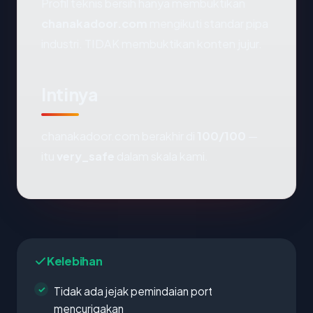
Profil teknis bersih hanya membuktikan
chanakadoor.com
mengikuti standar pipa
industri. TIDAK membuktikan konten jujur.
Intinya
chanakadoor.com berakhir di
100/100
—
itu
very_safe
dalam skala kami.
Kelebihan
Tidak ada jejak pemindaian port
mencurigakan