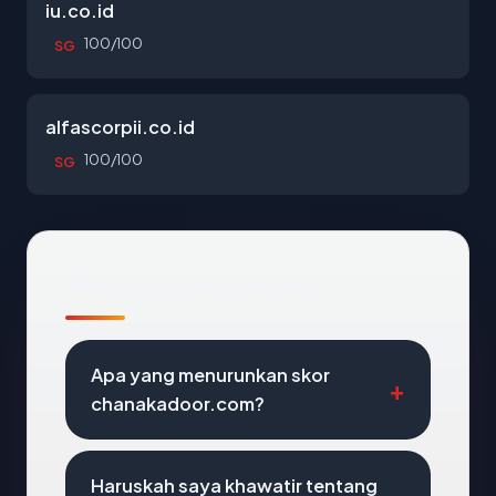
iu.co.id
100/100
SG
alfascorpii.co.id
100/100
SG
Pertanyaan Umum
Apa yang menurunkan skor
chanakadoor.com?
Haruskah saya khawatir tentang