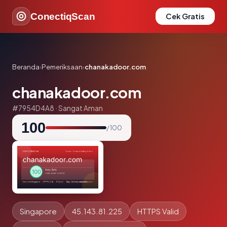
ConectiqScan
Cek Gratis
Beranda
›
Pemeriksaan
›
chanakadoor.com
chanakadoor.com
#7954D4A8 · Sangat Aman
100
/ 100
Singapore
45.143.81.225
HTTPS Valid