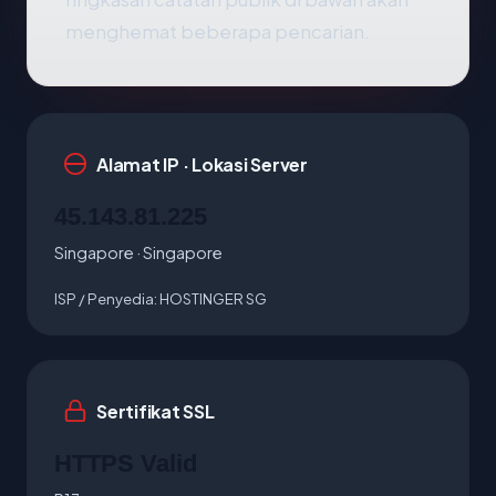
menghemat beberapa pencarian.
Alamat IP · Lokasi Server
45.143.81.225
Singapore · Singapore
ISP / Penyedia:
HOSTINGER SG
Sertifikat SSL
HTTPS Valid