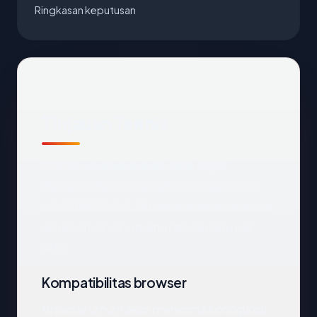
Ringkasan keputusan
Tinjauan Teknis
Domain
chanakadoor.com
dapat
dijangkau dan mengarah ke Singapore via
HOSTINGER SG. Di bawah kami menelusuri
sinyal-sinyal yang paling relevan satu per
satu.
Kompatibilitas browser
Browser umum akan menerima konfigurasi