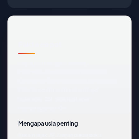
Fakta cepat
Sebelum mendalam:
chitose-
indonesia.com
terdaftar melalui Web
Commerce Communications Limited dba
WebNic.cc dan saat ini dihosting di
Indonesia. SSL pada host apex
mengembalikan: OK.
Mengapa usia penting
Rekam jejak 29.2 tahun bukan bukti