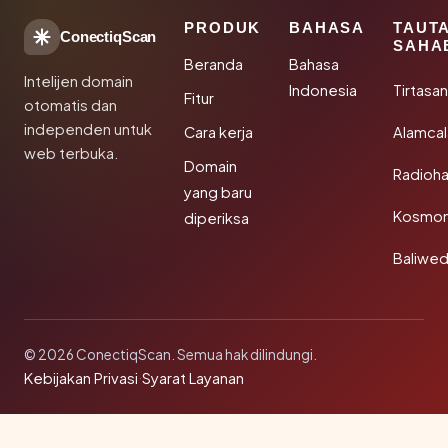
PRODUK
BAHASA
TAUT
ConectiqScan
SAHA
Beranda
Bahasa
Intelijen domain
Indonesia
Tirtasa
Fitur
otomatis dan
independen untuk
Cara kerja
Alamca
web terbuka.
Domain
Radioh
yang baru
Kosmon
diperiksa
Baliwe
© 2026 ConectiqScan. Semua hak dilindungi.
Kebijakan Privasi
·
Syarat Layanan