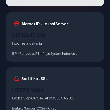
Alamat IP · Lokasi Server
117.53.47.219
Indonesia · Jakarta
ISP / Penyedia:
PT Infinys System Indonesia
Sertifikat SSL
HTTPS Valid
GlobalSign GCC R6 AlphaSSL CA 2025
Berlaku Sampai:
2026-10-23