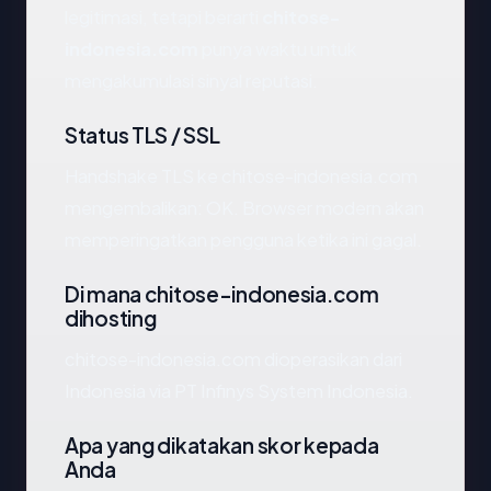
legitimasi, tetapi berarti
chitose-
indonesia.com
punya waktu untuk
mengakumulasi sinyal reputasi.
Status TLS / SSL
Handshake TLS ke chitose-indonesia.com
mengembalikan: OK. Browser modern akan
memperingatkan pengguna ketika ini gagal.
Di mana chitose-indonesia.com
dihosting
chitose-indonesia.com dioperasikan dari
Indonesia via PT Infinys System Indonesia.
Apa yang dikatakan skor kepada
Anda