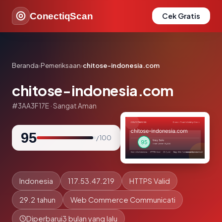
ConectiqScan
Cek Gratis
Beranda
›
Pemeriksaan
›
chitose-indonesia.com
chitose-indonesia.com
#3AA3F17E · Sangat Aman
95
/ 100
Indonesia
117.53.47.219
HTTPS Valid
29.2 tahun
Web Commerce Communicati
Diperbarui
3 bulan yang lalu