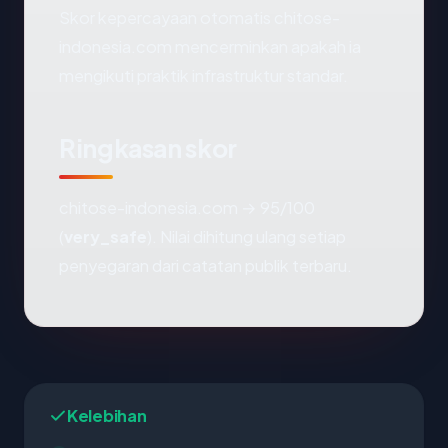
Skor kepercayaan otomatis chitose-
indonesia.com mencerminkan apakah ia
mengikuti praktik infrastruktur standar.
Ringkasan skor
chitose-indonesia.com → 95/100
(
very_safe
). Nilai dihitung ulang setiap
penyegaran dari catatan publik terbaru.
Kelebihan