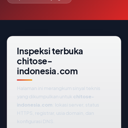
Inspeksi terbuka
chitose-
indonesia.com
Halaman ini merangkum sinyal teknis
yang dikumpulkan untuk
chitose-
indonesia.com
: lokasi server, status
HTTPS, registrar, usia domain, dan
konfigurasi DNS.