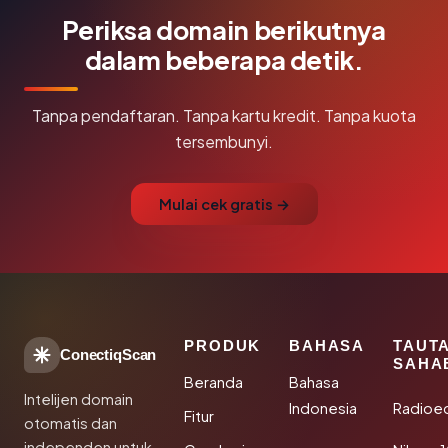
Periksa domain berikutnya
dalam beberapa detik.
Tanpa pendaftaran. Tanpa kartu kredit. Tanpa kuota
tersembunyi.
Mulai cek gratis →
PRODUK
BAHASA
TAUT
ConectiqScan
SAHA
Beranda
Bahasa
Intelijen domain
Indonesia
Radioe
Fitur
otomatis dan
independen untuk