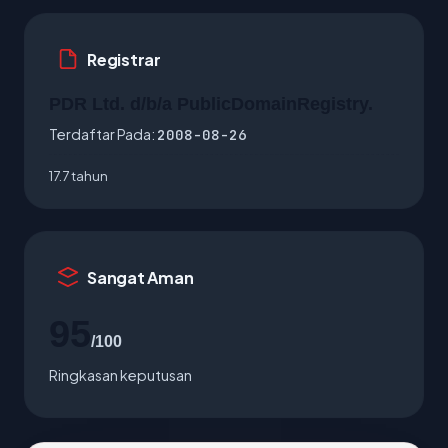
Registrar
PDR Ltd. d/b/a PublicDomainRegistry.
Terdaftar Pada:
2008-08-26
17.7 tahun
Sangat Aman
95
/100
Ringkasan keputusan