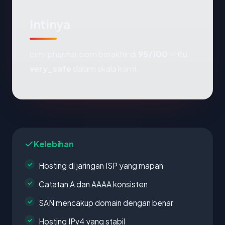
Intinya
cim-pharma.com berakhir di
95/100
— itu
very_safe
dalam skala kami.
Kelebihan
Hosting di jaringan ISP yang mapan
Catatan A dan AAAA konsisten
SAN mencakup domain dengan benar
Hosting IPv4 yang stabil