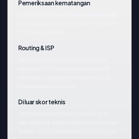
Pemeriksaan kematangan
Dari segi kematangan,
cim-pharma.com
berada dalam kategori "mature" — sekitar
17.7 tahun terdaftar.
Routing & ISP
Lalu lintas ke cim-pharma.com saat ini
berakhir di PT Suraloka Digital Kreatif di
Indonesia — terlihat oleh siapa pun yang
menjalankan traceroute.
Di luar skor teknis
Profil teknis bersih hanya membuktikan
cim-pharma.com
mengikuti standar pipa
industri. TIDAK membuktikan konten jujur.