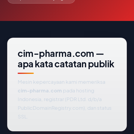
cim-pharma.com —
apa kata catatan publik
Mesin kepercayaan kami memeriksa
cim-pharma.com
pada hosting
Indonesia, registrar (PDR Ltd. d/b/a
PublicDomainRegistry.com), dan status
SSL.