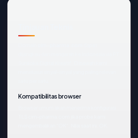
Tinjauan Teknis
Domain
cim-pharma.com
dapat
dijangkau dan mengarah ke Indonesia via PT
Suraloka Digital Kreatif. Di bawah kami
menelusuri sinyal-sinyal yang paling relevan
satu per satu.
Kompatibilitas browser
Browser umum akan menerima konfigurasi
TLS cim-pharma.com jika probe kami
mengembalikan "OK". Nilai saat ini: OK.