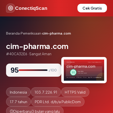
ConectiqScan
Cek Gratis
Beranda
›
Pemeriksaan
›
cim-pharma.com
cim-pharma.com
#40CA32E6 · Sangat Aman
95
/ 100
Indonesia
103.7.226.91
HTTPS Valid
17.7 tahun
PDR Ltd. d/b/a PublicDom
Diperbarui
3 bulan yang lalu