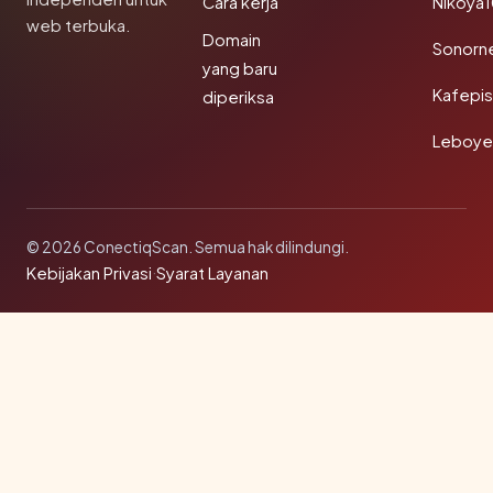
Cara kerja
Nikoya
web terbuka.
Domain
Sonorn
yang baru
Kafepi
diperiksa
Leboye
© 2026 ConectiqScan. Semua hak dilindungi.
Kebijakan Privasi
·
Syarat Layanan