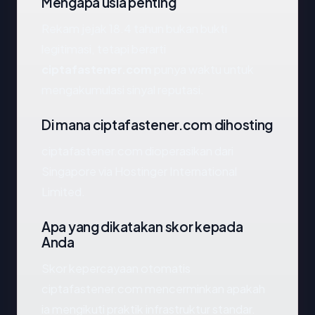
Mengapa usia penting
Rekam jejak 18.4 tahun bukan bukti
legitimasi, tetapi berarti
ciptafastener.com
punya waktu untuk
mengakumulasi sinyal reputasi.
Di mana ciptafastener.com dihosting
ciptafastener.com dioperasikan dari
Singapore via Hostinger International
Limited.
Apa yang dikatakan skor kepada
Anda
Skor kepercayaan otomatis
ciptafastener.com mencerminkan apakah
ia mengikuti praktik infrastruktur standar.