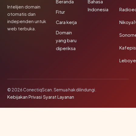
Beranda
Bahasa
Intelijen domain
Indonesia
Radioe
Fitur
otomatis dan
independen untuk
Cara kerja
Nikoya
web terbuka.
Domain
Sonorn
yang baru
Kafepi
diperiksa
Leboye
© 2026 ConectiqScan. Semua hak dilindungi.
Kebijakan Privasi
·
Syarat Layanan