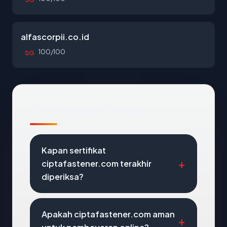
alfascorpii.co.id
100/100
SG
Pertanyaan Umum
Kapan sertifikat
ciptafastener.com terakhir
diperiksa?
Apakah ciptafastener.com aman