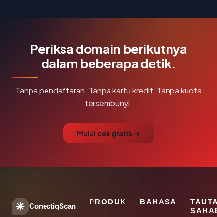
Periksa domain berikutnya
dalam beberapa detik.
Tanpa pendaftaran. Tanpa kartu kredit. Tanpa kuota
tersembunyi.
Mulai cek gratis →
PRODUK
BAHASA
TAUT
ConectiqScan
SAHA