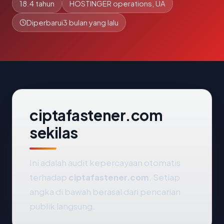
18.4 tahun
HOSTINGER operations, UA
Diperbarui
3 bulan yang lalu
ciptafastener.com
sekilas
Ini adalah audit kepercayaan otomatis
terhadap
ciptafastener.com
. Setiap
angka di bawah berasal dari pencarian
publik langsung.