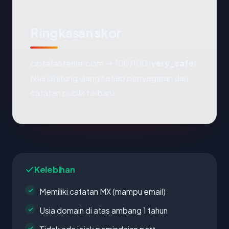
Ringkasan skor
ciptafastener.com → 100/100 (
very_safe
).
Nilai dihitung ulang setiap penyegaran dari
catatan publik terbaru.
Kelebihan
Memiliki catatan MX (mampu email)
Usia domain di atas ambang 1 tahun