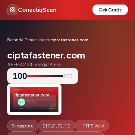
ConectiqScan
Cek Gratis
Beranda
›
Pemeriksaan
›
ciptafastener.com
ciptafastener.com
#BEFEC428 · Sangat Aman
100
/ 100
Singapore
217.21.72.112
HTTPS Valid