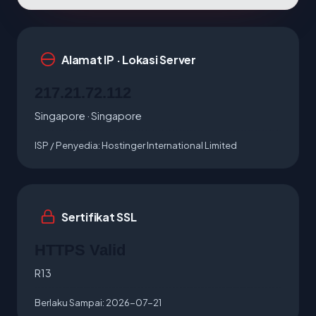
Alamat IP · Lokasi Server
217.21.72.112
Singapore · Singapore
ISP / Penyedia:
Hostinger International Limited
Sertifikat SSL
HTTPS Valid
R13
Berlaku Sampai:
2026-07-21