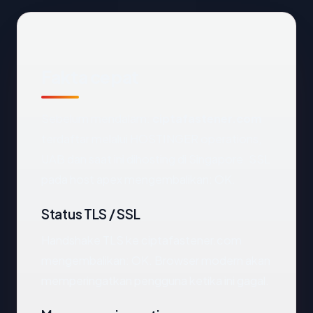
Fakta cepat
Sebelum mendalam:
ciptafastener.com
terdaftar melalui HOSTINGER operations,
UAB dan saat ini dihosting di Singapore. SSL
pada host apex mengembalikan: OK.
Status TLS / SSL
Handshake TLS ke ciptafastener.com
mengembalikan: OK. Browser modern akan
memperingatkan pengguna ketika ini gagal.