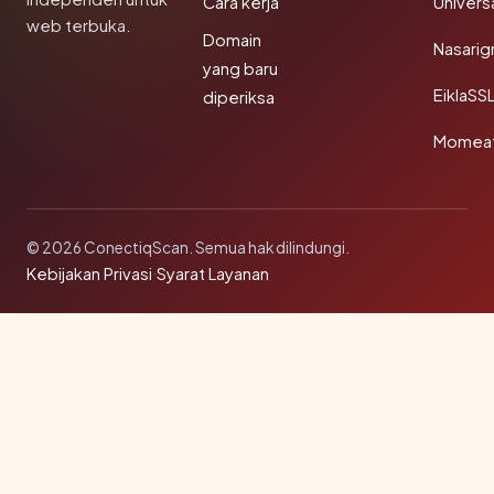
Cara kerja
Univer
web terbuka.
Domain
Nasarig
yang baru
EiklaSS
diperiksa
Momea
© 2026 ConectiqScan. Semua hak dilindungi.
Kebijakan Privasi
·
Syarat Layanan