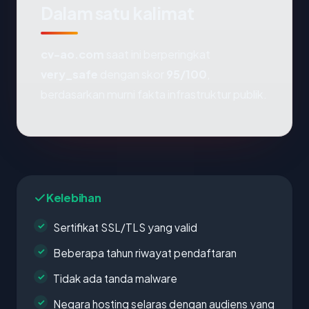
Dalam satu kalimat
cv-ao.com
saat ini berperingkat
very_safe
dengan skor
95/100
,
berdasarkan murni fakta infrastruktur publik.
Kelebihan
Sertifikat SSL/TLS yang valid
Beberapa tahun riwayat pendaftaran
Tidak ada tanda malware
Negara hosting selaras dengan audiens yang