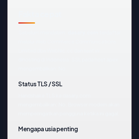
Fakta cepat
Sebelum mendalam:
dasary.com
terdaftar
melalui Web Commerce Communications
Limited dba WebNic.cc dan saat ini
dihosting di Indonesia. SSL pada host apex
mengembalikan: No.
Status TLS / SSL
Handshake TLS ke dasary.com
mengembalikan: No. Browser modern akan
memperingatkan pengguna ketika ini gagal.
Mengapa usia penting