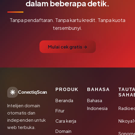
dalam beberapa detik.
Tanpa pendaftaran. Tanpa kartu kredit. Tanpa kuota
tersembunyi.
Mulai cek gratis →
PRODUK
BAHASA
TAUT
ConectiqScan
SAHA
Beranda
Bahasa
Intelijen domain
Indonesia
Radioe
Fitur
otomatis dan
independen untuk
Cara kerja
Nikoya
web terbuka.
Domain
Sonorn