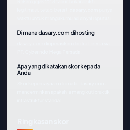
Rekam jejak 22.8 tahun bukan bukti
legitimasi, tetapi berarti
dasary.com
punya
waktu untuk mengakumulasi sinyal reputasi.
Di mana dasary.com dihosting
dasary.com dioperasikan dari Indonesia via
PT. Cyberindo Mega Persada.
Apa yang dikatakan skor kepada
Anda
Skor kepercayaan otomatis dasary.com
mencerminkan apakah ia mengikuti praktik
infrastruktur standar.
Ringkasan skor