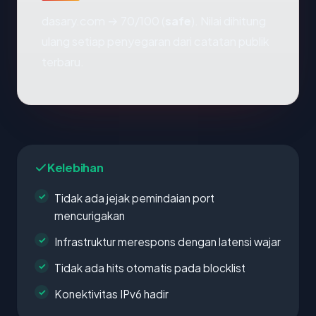
dasary.com → 70/100 (
safe
). Nilai dihitung
ulang setiap penyegaran dari catatan publik
terbaru.
Kelebihan
Tidak ada jejak pemindaian port
mencurigakan
Infrastruktur merespons dengan latensi wajar
Tidak ada hits otomatis pada blocklist
Konektivitas IPv6 hadir