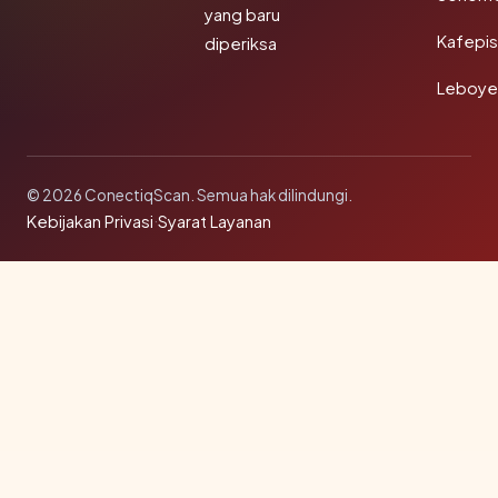
yang baru
Kafepi
diperiksa
Leboye
© 2026 ConectiqScan. Semua hak dilindungi.
Kebijakan Privasi
·
Syarat Layanan