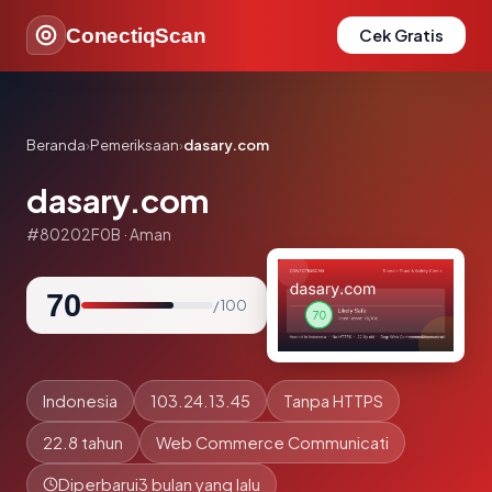
ConectiqScan
Cek Gratis
Beranda
›
Pemeriksaan
›
dasary.com
dasary.com
#80202F0B · Aman
70
/ 100
Indonesia
103.24.13.45
Tanpa HTTPS
22.8 tahun
Web Commerce Communicati
Diperbarui
3 bulan yang lalu