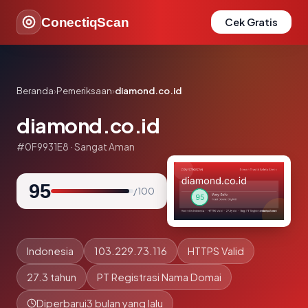
ConectiqScan
Cek Gratis
Beranda
›
Pemeriksaan
›
diamond.co.id
diamond.co.id
#0F9931E8 · Sangat Aman
95
/ 100
Indonesia
103.229.73.116
HTTPS Valid
27.3 tahun
PT Registrasi Nama Domai
Diperbarui
3 bulan yang lalu