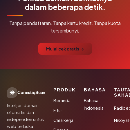
dalam beberapa detik.
Tanpa pendaftaran. Tanpa kartu kredit. Tanpa kuota
tersembunyi.
Mulai cek gratis →
PRODUK
BAHASA
TAUT
ConectiqScan
SAHA
Beranda
Bahasa
Intelijen domain
Indonesia
Radioe
Fitur
otomatis dan
independen untuk
Cara kerja
Nikoya
web terbuka.