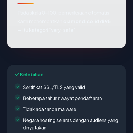
Pada skala 0-100, pemeriksaan otomatis
kami menempatkan
diamond.co.id
di
95
— itu kategori "very_safe".
Kelebihan
Sertifikat SSL/TLS yang valid
Beberapa tahun riwayat pendaftaran
Tidak ada tanda malware
Negara hosting selaras dengan audiens yang
dinyatakan