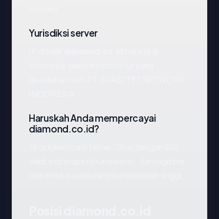
berisiko.
Yurisdiksi server
IP di balik
diamond.co.id
berada di
Indonesia, pada infrastruktur yang
disediakan oleh PT. EXABYTES NETWORK
INDONESIA.
Haruskah Anda mempercayai
diamond.co.id?
Skor kami murni teknis. Situs dengan SSL
valid, beberapa tahun riwayat, dan registrar
terkemuka cenderung berskor lebih tinggi.
Posisi diamond.co.id