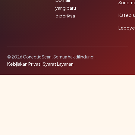
Domain
Sonorn
yang baru
Kafepi
diperiksa
Leboye
© 2026 ConectiqScan. Semua hak dilindungi.
Kebijakan Privasi
·
Syarat Layanan