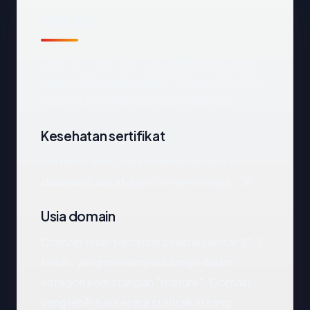
Sekilas
Cara tercepat membaca
diamond.co.id
:
negara Indonesia, usia 27.3 tahun, SSL OK,
registrar PT Registrasi Nama Domain.
Kesehatan sertifikat
Sertifikat yang saat ini disajikan oleh
diamond.co.id
dipecahkan sebagai: OK.
Usia domain
Domain telah terdaftar selama sekitar 27.3
tahun, yang menempatkannya dalam
kategori kematangan "mature". Domain
yang lebih tua secara statistik kurang