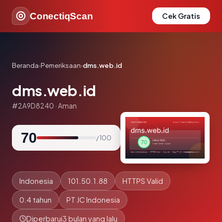
ConectiqScan
Cek Gratis
Beranda
›
Pemeriksaan
›
dms.web.id
dms.web.id
#2A9D8240 · Aman
70
/ 100
Indonesia
101.50.1.88
HTTPS Valid
0.4 tahun
PT JC Indonesia
Diperbarui
3 bulan yang lalu