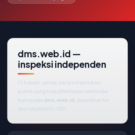
dms.web.id —
inspeksi independen
Di bawah: setiap fakta infrastruktur
publik yang bisa ditemukan pemindai
kami pada
dms.web.id
, dipetakan ke
skor objektif 0-100.