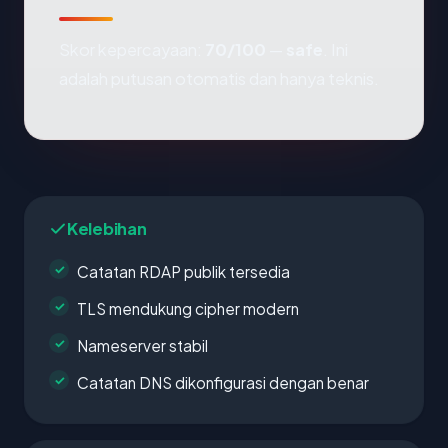
Skor kepercayaan:
70/100
—
safe
. Ini
adalah putusan otomatis dan hanya teknis.
Kelebihan
Catatan RDAP publik tersedia
TLS mendukung cipher modern
Nameserver stabil
Catatan DNS dikonfigurasi dengan benar