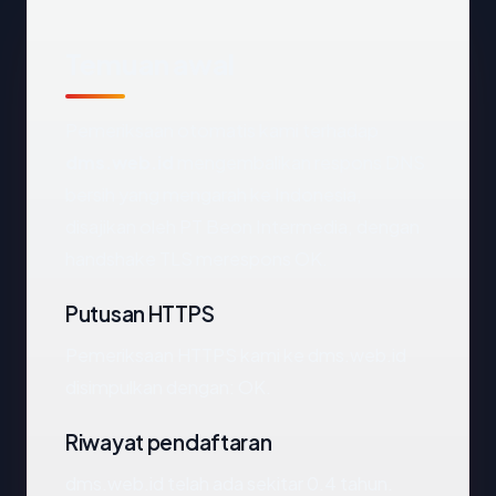
Temuan awal
Pemeriksaan otomatis kami terhadap
dms.web.id
mengembalikan respons DNS
bersih yang mengarah ke Indonesia,
disajikan oleh PT Beon Intermedia, dengan
handshake TLS merespons OK.
Putusan HTTPS
Pemeriksaan HTTPS kami ke dms.web.id
disimpulkan dengan: OK.
Riwayat pendaftaran
dms.web.id telah ada sekitar 0.4 tahun.