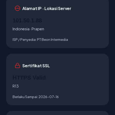
Alamat IP · Lokasi Server
101.50.1.88
Indonesia · Prapen
ISP / Penyedia:
PT Beon Intermedia
Sertifikat SSL
HTTPS Valid
R13
Berlaku Sampai:
2026-07-16