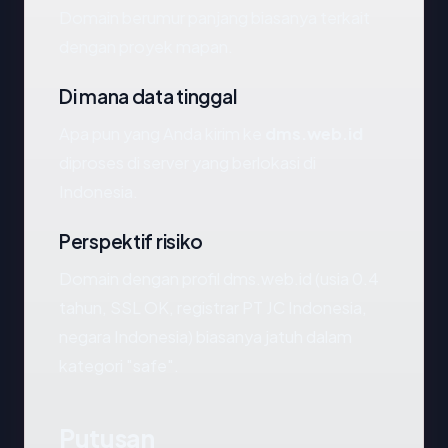
Domain berumur panjang biasanya terkait
dengan proyek mapan.
Di mana data tinggal
Apa pun yang Anda kirim ke
dms.web.id
diproses di server yang berlokasi di
Indonesia.
Perspektif risiko
Domain dengan profil dms.web.id (usia 0.4
tahun, SSL OK, registrar PT JC Indonesia,
negara Indonesia) biasanya jatuh dalam
kategori "safe".
Putusan