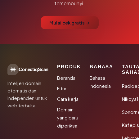
tersembunyi.
Mulai cek gratis →
PRODUK
BAHASA
TAUT
ConectiqScan
SAHA
Beranda
Bahasa
Intelijen domain
Indonesia
Radioe
Fitur
otomatis dan
independen untuk
Cara kerja
Nikoya
web terbuka.
Domain
Sonorn
yang baru
Kafepi
diperiksa
Leboye