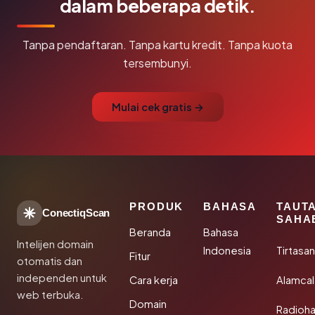
dalam beberapa detik.
Tanpa pendaftaran. Tanpa kartu kredit. Tanpa kuota
tersembunyi.
Mulai cek gratis →
PRODUK
BAHASA
TAUT
ConectiqScan
SAHA
Beranda
Bahasa
Intelijen domain
Indonesia
Tirtasa
Fitur
otomatis dan
independen untuk
Cara kerja
Alamca
web terbuka.
Domain
Radioh