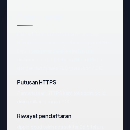
Temuan awal
Pemeriksaan otomatis kami terhadap
dppln.co.id
mengembalikan respons DNS
bersih yang mengarah ke Indonesia,
disajikan oleh PT Gerbang Sinergi Prima,
dengan handshake TLS merespons OK.
Putusan HTTPS
Pemeriksaan HTTPS kami ke dppln.co.id
disimpulkan dengan: OK.
Riwayat pendaftaran
dppln.co.id telah ada sekitar 26.5 tahun.