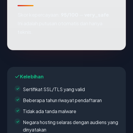
Skor kepercayaan:
95/100
—
very_safe
.
Ini adalah putusan otomatis dan hanya
teknis.
Kelebihan
Sertifikat SSL/TLS yang valid
Beberapa tahun riwayat pendaftaran
Tidak ada tanda malware
Negara hosting selaras dengan audiens yang
dinyatakan