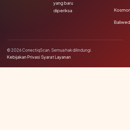
yang baru
Kosmon
diperiksa
Baliwe
© 2026 ConectiqScan. Semua hak dilindungi.
Kebijakan Privasi
·
Syarat Layanan