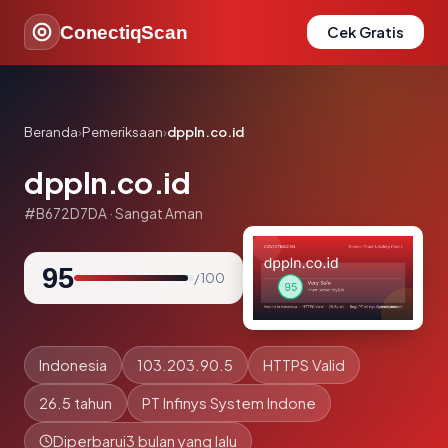
ConectiqScan
Cek Gratis
Beranda
›
Pemeriksaan
›
dppln.co.id
dppln.co.id
#B672D7DA · Sangat Aman
95
/ 100
Indonesia
103.203.90.5
HTTPS Valid
26.5 tahun
PT Infinys System Indone
Diperbarui
3 bulan yang lalu