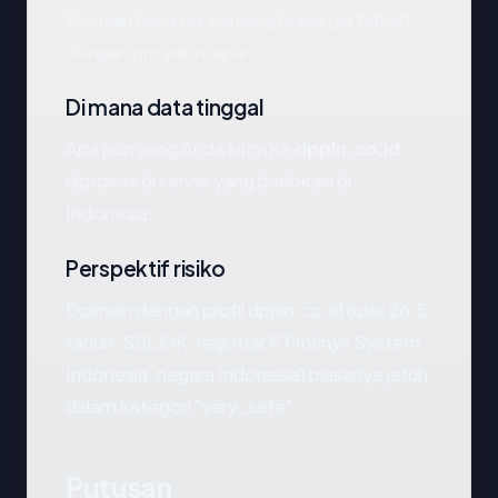
Domain berumur panjang biasanya terkait
dengan proyek mapan.
Di mana data tinggal
Apa pun yang Anda kirim ke
dppln.co.id
diproses di server yang berlokasi di
Indonesia.
Perspektif risiko
Domain dengan profil dppln.co.id (usia 26.5
tahun, SSL OK, registrar PT Infinys System
Indonesia, negara Indonesia) biasanya jatuh
dalam kategori "very_safe".
Putusan