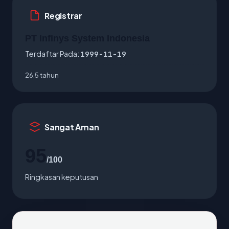
Registrar
PT Infinys System Indonesia
Terdaftar Pada:
1999-11-19
26.5 tahun
Sangat Aman
95
/100
Ringkasan keputusan