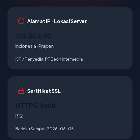
Alamat IP · Lokasi Server
101.50.1.90
Indonesia · Prapen
ISP / Penyedia:
PT Beon Intermedia
Sertifikat SSL
HTTPS Valid
R12
Berlaku Sampai:
2026-06-05