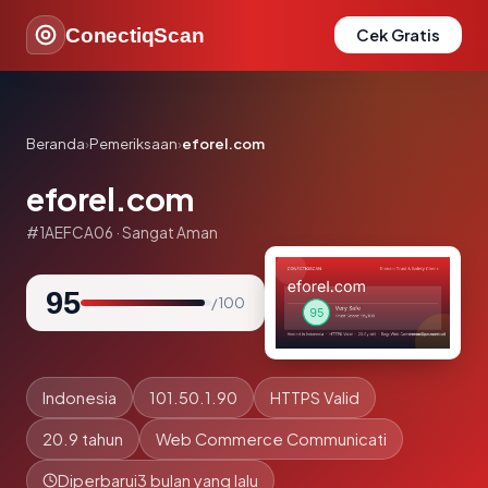
ConectiqScan
Cek Gratis
Beranda
›
Pemeriksaan
›
eforel.com
eforel.com
#1AEFCA06 · Sangat Aman
95
/ 100
Indonesia
101.50.1.90
HTTPS Valid
20.9 tahun
Web Commerce Communicati
Diperbarui
3 bulan yang lalu