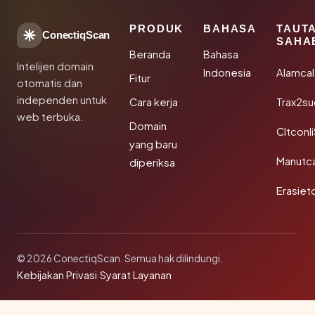
PRODUK
BAHASA
TAUT
ConectiqScan
SAHA
Beranda
Bahasa
Intelijen domain
Indonesia
Alamca
Fitur
otomatis dan
independen untuk
Cara kerja
Trax2s
web terbuka.
Domain
Cltconl
yang baru
Manutc
diperiksa
Erasiet
© 2026 ConectiqScan. Semua hak dilindungi.
Kebijakan Privasi
·
Syarat Layanan