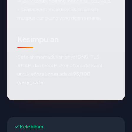
— 20.9 tahun, hosting Indonesia, SSL valid
— biasanya mencakup baik bisnis sah
maupun cangkang yang diganti merek.
Kesimpulan
Setelah memadukan sinyal DNS, TLS,
RDAP, dan GeoIP, skor otomatis kami
untuk
eforel.com
ada di
95/100
(
very_safe
).
Kelebihan