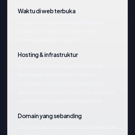
Waktu di web terbuka
eforel.com telah terlihat di DNS publik
sekitar 20.9 tahun. Itu cukup untuk
meninggalkan jejak reputasi.
Hosting & infrastruktur
Domain saat ini mengarah ke server di
Indonesia
, disajikan oleh PT Beon
Intermedia. Lokasi hosting tidak sama
dengan kepercayaan, tetapi memberi tahu
yurisdiksi mana yang menangani data.
Domain yang sebanding
Situs dengan metadata serupa
eforel.com