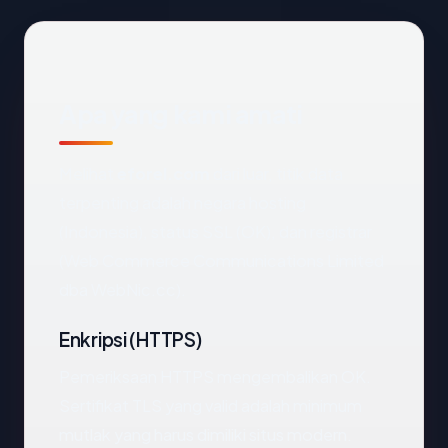
Apa yang kami amati
Melihat
eforel.com
dari luar, titik data
terpenting adalah negara hosting
(Indonesia), status SSL (OK), dan registrar
(Web Commerce Communications Limited
dba WebNic.cc).
Enkripsi (HTTPS)
Pemeriksaan HTTPS mengembalikan OK.
Sertifikat TLS yang valid adalah minimum
mutlak yang harus dimiliki situs modern.