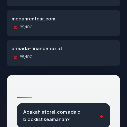
medanrentcar.com
95/100
ID
armada-finance.co.id
95/100
ID
Pertanyaan Umum
Apakah eforel.com ada di
blocklist keamanan?